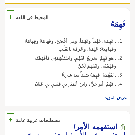
+
المحيط في اللغة
فَهِمَهُ
ـ فَهِمَهُ، فَهْماً وفَهَمَاً، وهي أفْصَحُ، وفَهامَةً وفِهامَةُ
وفَهامِيَةً: عَلِمَهُ، وعَرَفَهُ بالقَلْبِ.
ـ هو فَهِمٌ: سَريعُ الفَهْمِ. واسْتَفْهَمَنِي فأَفْهَمْتُه
وفَهَّمْتُه، وانْفَهَمَ لَحْنٌ.
ـ تَفَهَّمَهُ: فَهِمَهُ شيئاً بعد شيءٌ.
ـ فَهْمٌ: أبو حَيٍّ، وابنُ عُمَيْرِ بنِ قَيْسِ بنِ عَيْلانَ.
عرض المزيد
+
مصطلحات عربية عامة
استفهمه الأمر/
(أ)