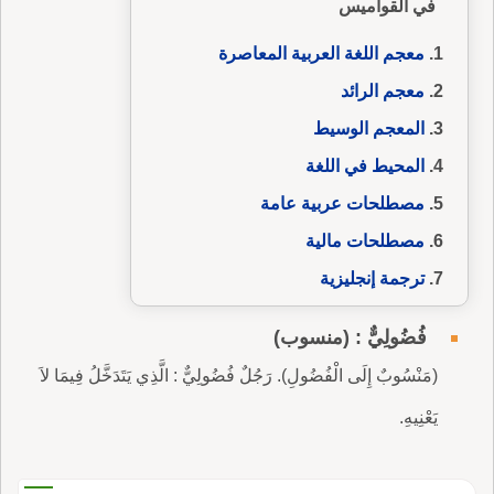
في القواميس
معجم اللغة العربية المعاصرة
معجم الرائد
المعجم الوسيط
المحيط في اللغة
مصطلحات عربية عامة
مصطلحات مالية
ترجمة إنجليزية
فُضُولِيٌّ : (منسوب)
(مَنْسُوبٌ إِلَى الْفُضُولِ). رَجُلٌ فُضُولِيٌّ : الَّذِي يَتَدَخَّلُ فِيمَا لاَ
يَعْنِيهِ.