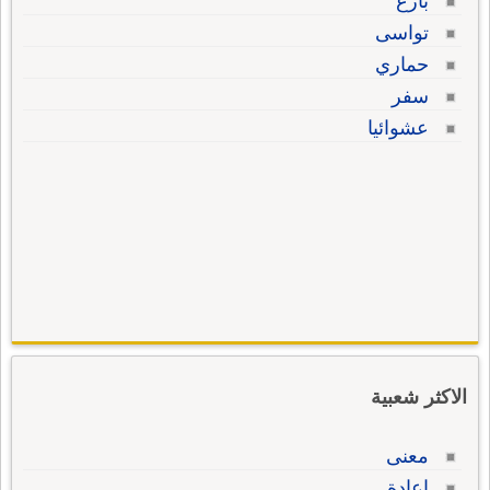
بارع
تواسى
حماري
سفر
عشوائيا
الاكثر شعبية
معنى
إعادة