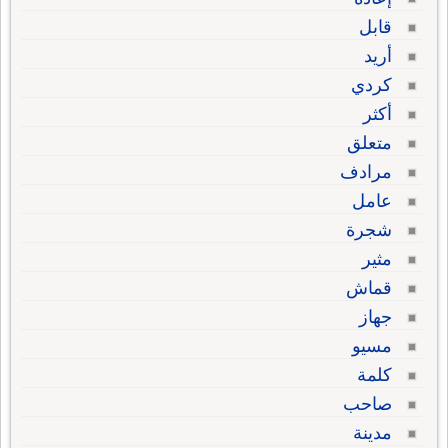
قابل
أريد
كردي
أكثر
متعلق
مرادف
عامل
شجرة
مثير
قماش
جهاز
مسيو
كلمة
صاحب
مدينة