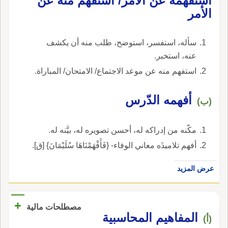
استفهمه عن الأمر/ استفهم منه عن
الأمر
سأله، استفسر، استوضح، طلب منه أن يكشف
عنه، استخبر.
استفهم منه عن موعد الاجتماع/ الامتحان/ المباراة.
أفهمه الدّرس
(ب)
مكّنه من إدراكه له، أحسن تصويره له، بيَّنه له.
أفهم تلاميذَه معاني الوفاء- {فَأَفْهَمْنَاهَا سُلَيْمَانَ} [ق].
عرض المزيد
+
مصطلحات مالية
المفاهيم المحاسبية
(أ)