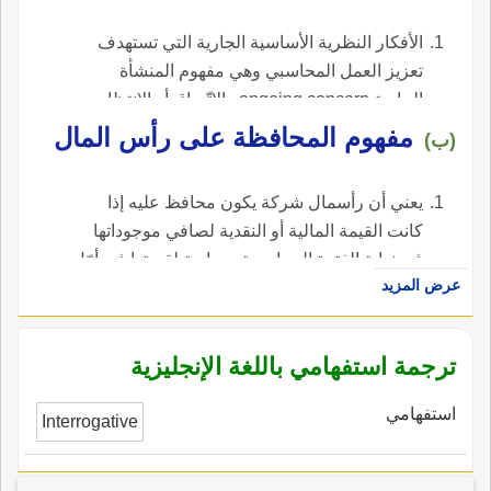
الأفكار النظرية الأساسية الجارية التي تستهدف
تعزيز العمل المحاسبي وهي مفهوم المنشأة
الجارية ongoing concern والاتّساق أو الانتظام
consistency ومفهوم الحصافة أو التروّي
مفهوم المحافظة على رأس المال
(ب)
prudence ، في الإنجليزية، هي accounting
concepts.
يعني أن رأسمال شركة يكون محافظ عليه إذا
كانت القيمة المالية أو النقدية لصافي موجوداتها
في نهاية الفترة المحاسبية مساوية لقيمتها في أوّل
عرض المزيد
الفترة أو أعلى منه ، في الإنجليزية، هي capital
maintenance concept.
ترجمة استفهامي باللغة الإنجليزية
استفهامي
Interrogative