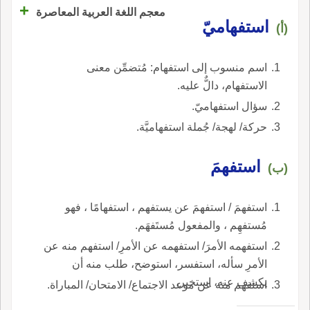
+
معجم اللغة العربية المعاصرة
استفهاميّ
(أ)
اسم منسوب إلى استفهام: مُتضمِّن معنى
الاستفهام، دالٌّ عليه.
سؤال استفهاميّ.
حركة/ لهجة/ جُملة استفهاميَّة.
استفهمَ
(ب)
استفهمَ / استفهمَ عن يستفهم ، استفهامًا ، فهو
مُستفهِم ، والمفعول مُستَفهَم.
استفهمه الأمرَ/ استفهمه عن الأمرِ/ استفهم منه عن
الأمرِ سأله، استفسر، استوضح، طلب منه أن
يكشف عنه، استخبر.
استفهم منه عن موعد الاجتماع/ الامتحان/ المباراة.