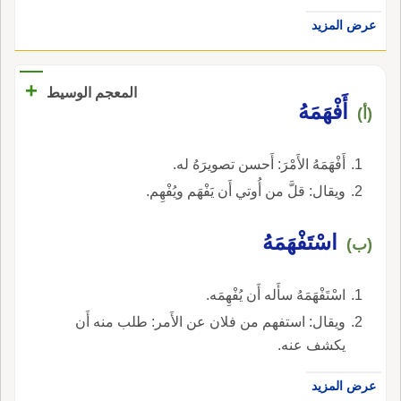
عرض المزيد
+
المعجم الوسيط
أَفْهَمَهُ
(أ)
أَفْهَمَهُ الأَمْرَ: أَحسن تصويرَهُ له.
ويقال: قلَّ من أُوتي أَن يَفْهَم ويُفْهِم.
اسْتَفْهَمَهُ
(ب)
اسْتَفْهَمَهُ سأَله أَن يُفْهِمَه.
ويقال: استفهم من فلان عن الأَمر: طلب منه أَن
يكشف عنه.
عرض المزيد