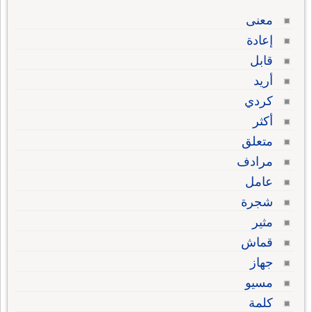
معنى
إعادة
قابل
أريد
كردي
أكثر
متعلق
مرادف
عامل
شجرة
مثير
قماش
جهاز
مسيو
كلمة