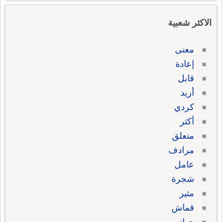
الاكثر شعبية
معنى
إعادة
قابل
أريد
كردي
أكثر
متعلق
مرادف
عامل
شجرة
مثير
قماش