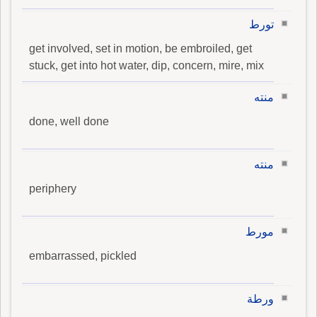
تورط
get involved, set in motion, be embroiled, get
stuck, get into hot water, dip, concern, mire, mix
منته
done, well done
منته
periphery
مورط
embarrassed, pickled
ورطة