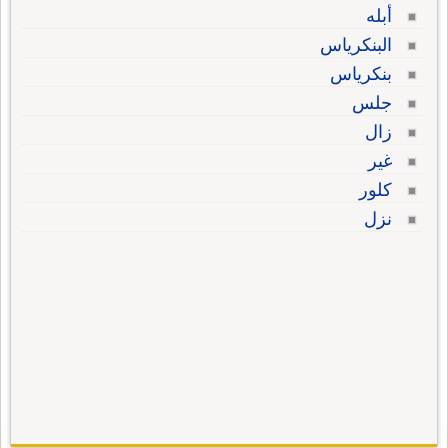
أبله
البنكرياس
بنكرياس
جلس
زال
غير
كلور
نزل