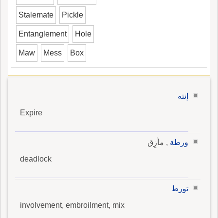
Stalemate
Pickle
Entanglement
Hole
Maw
Mess
Box
إنته
Expire
ورطة
, مأزِق
deadlock
تورط
involvement, embroilment, mix