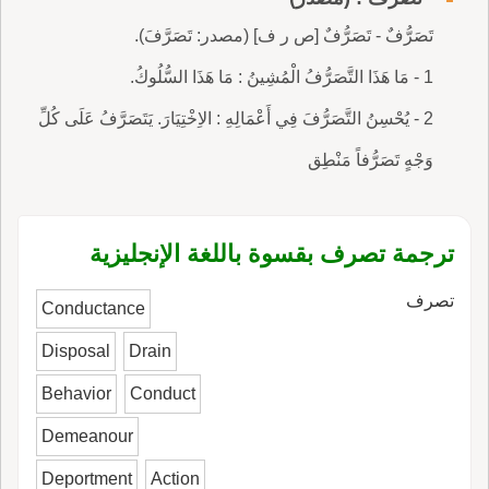
تَصَرُّفٌ - تَصَرُّفٌ [ص ر ف] (مصدر: تَصَرَّفَ).
1 - مَا هَذَا التَّصَرُّفُ الْمُشِينُ : مَا هَذَا السُّلُوكُ.
2 - يُحْسِنُ التَّصَرُّفَ فِي أَعْمَالِهِ : الاِخْتِيَارَ. يَتَصَرَّفُ عَلَى كُلِّ
وَجْهٍ تَصَرُّفاً مَنْطِق
ترجمة تصرف بقسوة باللغة الإنجليزية
تصرف
Conductance
Disposal
Drain
Behavior
Conduct
Demeanour
Deportment
Action