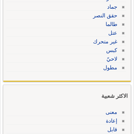
جماد
حقق النصر
طالما
عتل
غير متحرك
كبس
لاحيّ
مطول
الاكثر شعبية
معنى
إعادة
قابل