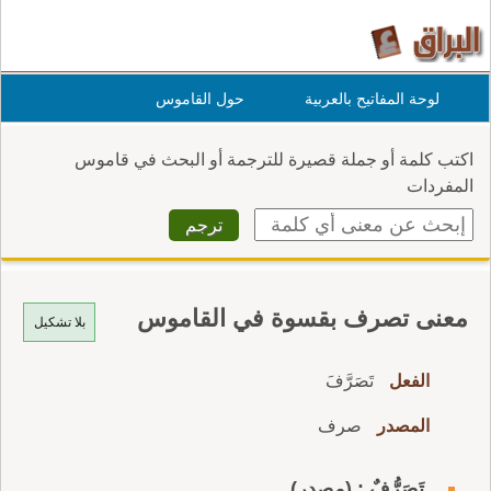
لوحة المفاتيح بالعربية
حول القاموس
اكتب كلمة أو جملة قصيرة للترجمة أو البحث في قاموس
المفردات
معنى تصرف بقسوة في القاموس
بلا تشكيل
الفعل
تَصَرَّفَ
المصدر
صرف
تَصَرُّفٌ : (مصدر)