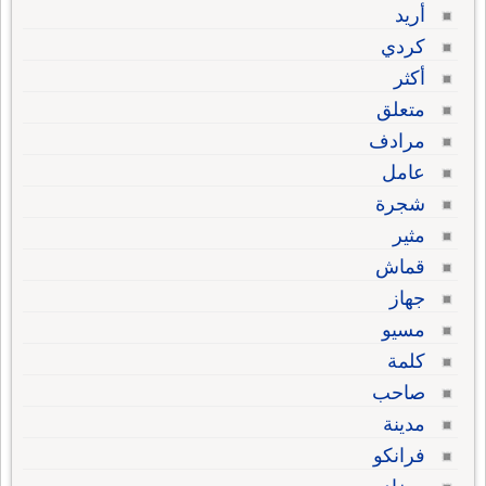
أريد
كردي
أكثر
متعلق
مرادف
عامل
شجرة
مثير
قماش
جهاز
مسيو
كلمة
صاحب
مدينة
فرانكو