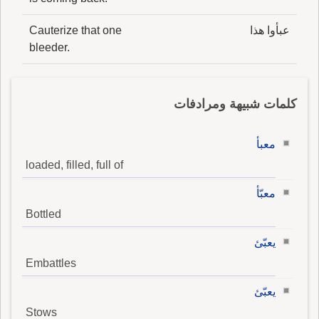
عبأوا هذا
Cauterize that one
bleeder.
كلمات شبيهة ومرادفات
معبأ
loaded, filled, full of
معبّأ
Bottled
يعبّئ
Embattles
يعبّئ
Stows