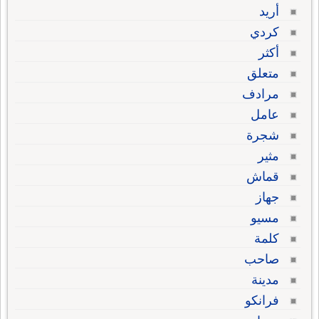
أريد
كردي
أكثر
متعلق
مرادف
عامل
شجرة
مثير
قماش
جهاز
مسيو
كلمة
صاحب
مدينة
فرانكو