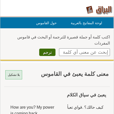
لوحة المفاتيح بالعربية
حول القاموس
اكتب كلمة أو جملة قصيرة للترجمة أو البحث في قاموس
المفردات
معنى كلمة يعبئ في القاموس
بلا تشكيل
يعبئ في سياق الكلام
كيف حالك؟ .قواي تعبأ
How are you? My power
is coming back.