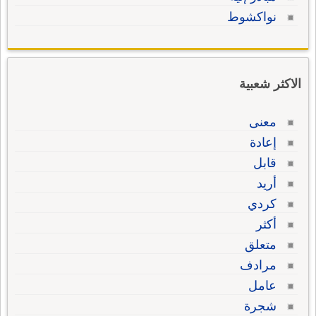
نواكشوط
الاكثر شعبية
معنى
إعادة
قابل
أريد
كردي
أكثر
متعلق
مرادف
عامل
شجرة