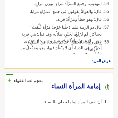
التهذيب: وجمع الـمَرْآة مَراءٍ، بوزن مَراعٍ.
قال: والعوامُّ يقولون في جمع الـمَرْآةِ مَرايا.
قال: وهو خطأٌ ومَرْأَةُ: قرية.
قال ذو الرمة فلما دَخَلْنا جَوْفَ مَرْأَةَ غُلِّقَتْ *
دساكِرُ، لم تُرْفَعْ، لخَيْرٍ، ظلالُه وقد قيل: هي قرية
هشام الـمَرئِيِّ وأَما قوله في الحديث: لا يَتَمَرْأَى
وفي رواية: لا يَتَمَرَّأُ أَحدُكم بالدنيا، مِن الشيءِ
أَحدُكم في الدنيا، أَي لا يَنْظُرُ فيها، وهو يَتَمَفْعَلُ من
الـمَرِيءِ.
الرُّؤْية، والميم زائدة.
عرض المزيد
+
معجم لغة الفقهاء
‏إمامة المرأة النساء‏
(أ)
‏أن تقف المرأة إماما تصلي بالنساء‏.