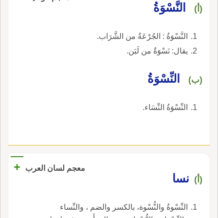
النَّسْوَةُ
(أ)
النَّسْوَةُ : الجُرْعَةُ من الشَّرَاب.
يقال: نَسْوَةٌ من لَبَن.
النِّسْوَةُ
(ب)
النِّسْوَةُ النِّسَاء.
+
معجم لسان العرب
نسا
(أ)
النِّسْوةُ والنُّسْوة، بالكسر والضم ، والنِّساء