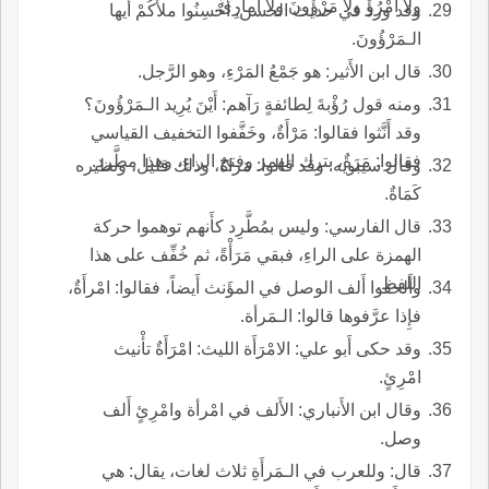
ولا أَمْرُؤٌ ولا مَرْؤُونَ ولا أَمارِئُ.
وقد ورد في حديث الحسن: أَحْسِنُوا ملأَكُمْ أَيها
الـمَرْؤُونَ.
قال ابن الأَثير: هو جَمْعُ المَرْءِ، وهو الرَّجل.
ومنه قول رُؤْبةَ لِطائفةٍ رَآهم: أَيْنَ يُرِيد الـمَرْؤُونَ؟
وقد أَنَّثوا فقالوا: مَرْأَةٌ، وخَفَّفوا التخفيف القياسي
فقالوا: مَرَةٌ، بترك الهمز وفتح الراءِ، وهذا مطَّرد.
وقال سيبويه: وقد قالوا: مَراةٌ، وذلك قليل، ونظيره
كَمَاةٌ.
قال الفارسي: وليس بمُطَّرِد كأَنهم توهموا حركة
الهمزة على الراءِ، فبقي مَرَأْةً، ثم خُفِّف على هذا
اللفظ.
وأَلحقوا أَلف الوصل في المؤَنث أَيضاً، فقالوا: امْرأَةٌ،
فإِذا عرَّفوها قالوا: الـمَرأة.
وقد حكى أَبو علي: الامْرَأَة الليث: امْرَأَةٌ تأْنيث
امْرِئٍ.
وقال ابن الأَنباري: الأَلف في امْرأة وامْرِئٍ أَلف
وصل.
قال: وللعرب في الـمَرأَةِ ثلاث لغات، يقال: هي