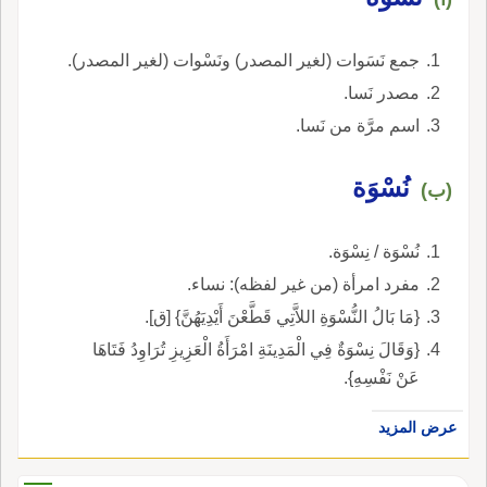
جمع نَسَوات (لغير المصدر) ونَسْوات (لغير المصدر).
مصدر نَسا.
اسم مرَّة من نَسا.
نُسْوَة
(ب)
نُسْوَة / نِسْوَة.
مفرد امرأة (من غير لفظه): نساء.
{مَا بَالُ النُّسْوَةِ اللاَّتِي قَطَّعْنَ أَيْدِيَهُنَّ} [ق].
{وَقَالَ نِسْوَةٌ فِي الْمَدِينَةِ امْرَأَةُ الْعَزِيزِ تُرَاوِدُ فَتَاهَا
عَنْ نَفْسِهِ}.
عرض المزيد