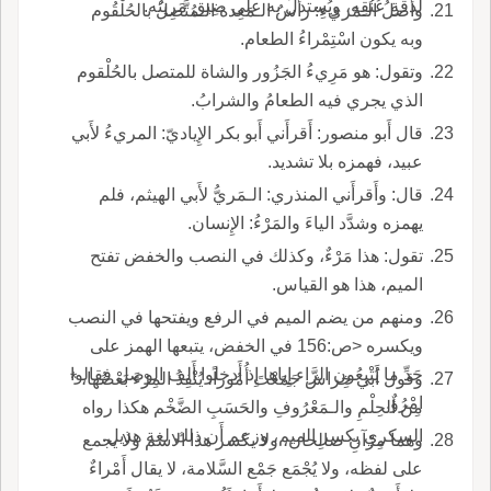
لدقةِ عُنُقِه، ويُستدلُّ به على ضِيق مَريئه.
وأَصلُ الـمَريءِ: رأْسُ الـمَعِدة الـمُتَّصِلُ بالحُلْقُوم
وبه يكون اسْتِمْراءُ الطعام.
وتقول: هو مَرِيءُ الجَزُور والشاة للمتصل بالحُلْقوم
الذي يجري فيه الطعامُ والشرابُ.
قال أَبو منصور: أَقرأَني أَبو بكر الإِياديّ: المريءُ لأَبي
عبيد، فهمزه بلا تشديد.
قال: وأَقرأَني المنذري: الـمَريُّ لأَبي الهيثم، فلم
يهمزه وشدَّد الياءَ والمَرْءُ: الإِنسان.
تقول: هذا مَرْءٌ، وكذلك في النصب والخفض تفتح
الميم، هذا هو القياس.
ومنهم من يضم الميم في الرفع ويفتحها في النصب
ويكسره <ص:156 في الخفض، يتبعها الهمز على
حَدِّ ما يُتْبِعُون الرَّاء إِياها إِذ أَدخلوا أَلف الوصل فقالوا
وقول أَبي خِراش جَمَعْتَ أُمُوراً، يُنْفِذُ المِرْءَ بَعْضُها، *
امْرُؤٌ.
مِنَ الحِلْمِ والـمَعْرُوفِ والحَسَبِ الضَّخْم هكذا رواه
السكري بكسر الميم، وزعم أَن ذلك لغة هذيل.
وهما مِرْآنِ صالِحان، ولا يكسر هذا الاسم ولا يجمع
على لفظه، ولا يُجْمَع جَمْع السَّلامة، لا يقال أَمْراءٌ