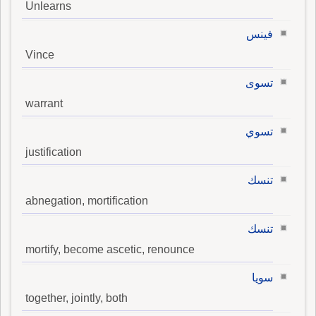
Unlearns
فينس
Vince
تسوى
warrant
تسوي
justification
تنسك
abnegation, mortification
تنسك
mortify, become ascetic, renounce
سويا
together, jointly, both