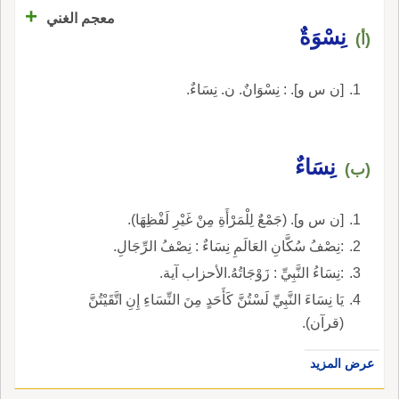
+
معجم الغني
نِسْوَةٌ
(أ)
[ن س و]. : نِسْوَانٌ. ن. نِسَاءٌ.
نِسَاءٌ
(ب)
[ن س و]. (جَمْعٌ لِلْمَرْأَةِ مِنْ غَيْرِ لَفْظِهَا).
:نِصْفُ سُكَّانِ العَالَمِ نِسَاءٌ : نِصْفُ الرِّجَالِ.
:نِسَاءُ النَّبِيِّ : زَوْجَاتُهُ.الأحزاب آية.
يَا نِسَاءَ النَّبِيِّ لَسْتُنَّ كَأَحَدٍ مِنَ النِّسَاءِ إِنِ اتَّقَيْتُنَّ
(قرآن).
عرض المزيد