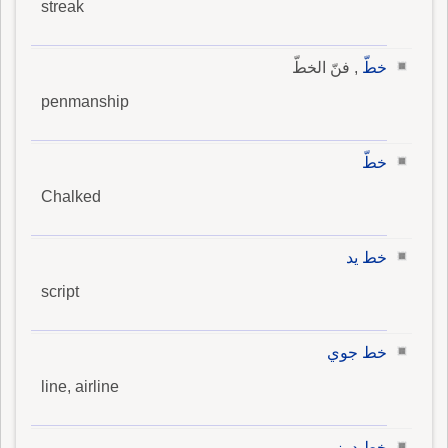
streak
خطّ
, فنّ الخطّ
penmanship
خطّ
Chalked
خط يد
script
خط جوي
line, airline
خط درز