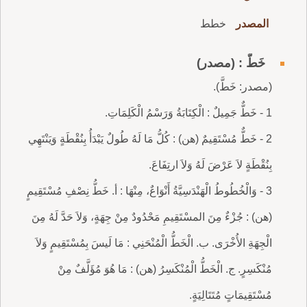
المصدر
خطط
خَطٌّ : (مصدر)
(مصدر: خَطَّ).
1 - خَطٌّ جَمِيلٌ : الْكِتَابَةُ وَرَسْمُ الْكَلِمَاتِ.
2 - خَطٌّ مُسْتَقِيمٌ (هن) : كُلُّ مَا لَهُ طُولٌ يَبْدَأُ بِنُقْطَةٍ وَيَنْتَهِي
بِنُقْطَةٍ لاَ عَرْضَ لَهُ وَلاَ ارتِفَاعَ.
3 - وَالْخُطُوطُ الْهَنْدَسِيَّةُ أَنْوَاعٌ، مِنْهَا : أ. خَطُّ نِصْفِ مُسْتَقِيمٍ
(هن) : جُزْءٌ مِنَ المسْتَقِيمِ مَحْدُودٌ مِنْ جِهَةٍ، وَلاَ حَدَّ لَهُ مِنَ
الْجِهَةِ الأُخْرَى. ب. الْخَطُّ الْمُنْحَنِي : مَا لَيسَ بِمُسْتَقِيمٍ وَلاَ
مُنْكَسِرٍ. ج. الْخَطُّ الْمُنْكَسِرُ (هن) : مَا هُوَ مُؤَلَّفٌ مِنْ
مُسْتَقِيمَاتٍ مُتَتَالِيَةٍ.