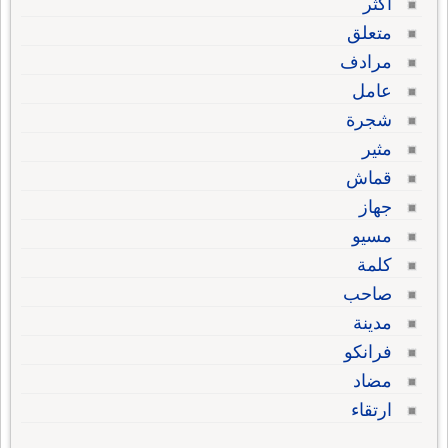
أكثر
متعلق
مرادف
عامل
شجرة
مثير
قماش
جهاز
مسيو
كلمة
صاحب
مدينة
فرانكو
مضاد
ارتقاء