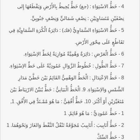
4 - خَطُّ الاسْتِوَاءِ : (جغ) خَطٌّ يُحِيطُ بِالأَرْضِ وَيَقْطَعُهَا إِلى
نِصْفَيْنِ مُتَسَاوِيَيْنِ : نِصْفٍ شَمَاليٍّ وَنِصْفٍ جَنُوبِيٍّ.
5 - خَطُّ الاسْتِوَاءِ السَّمَاوِيُّ (فك) : دَائِرَةُ الْكُرَةِ السَّمَاوِيَّةِ فِي
تَقَاطُعٍ عَلَى مِحْوَرِ الأَرْضِ.
6 - خَطُّ الْعَرْضِ : دَائِرَةٌ وَهْمِيَّةٌ مُوَازِيَةٌ لِخَطِّ الاِسْتِوَاءِ.
7 - خَطُّ الطُّولِ : خُطُوطُ الزَّوَالِ عَمُودِيَّةٌ عَلَى خَطِّ الاِسْتِوَاءِ.
8 - خَطُّ الاِعْتِدَالِ : الْخَطُّ الوَهْمِيُّ القَائِمُ بَيْنَ خَطَّيْ مَدَارِ
الشَّمْسِ وَالاِسْتِوَاءِ. 9. الْخَطُّ الْبَيَانِيُّ : خَطٌّ يُبَيِّنُ الارْتِبَاطَ بَيْنَ
مُتَغَيِّرَيْنِ أَوْ أَكْثَرَ. 10. خَطٌّ أُفُقِيٌّ : مَا هُوَ مُمْـتَدٌّ فِي الأُفُقِ. 1,
1 - خَطٌّ عَمُودِيٌّ : مَا هُوَ قَائِمٌ. 1
2 - خَطُّ أَنَابِيبَ : أَنَابِيبُ مُجَوَّفَةٌ تَنْقُلُ النَّفْطَ وَالغَازَ وَنَحْوَهُمَا. 1
3 - خَطُّ السِّكَّ