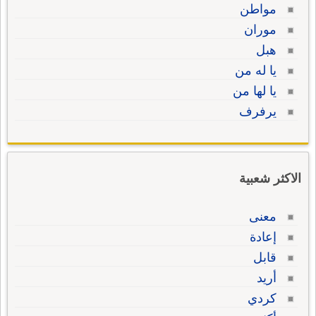
مواطن
موران
هبل
يا له من
يا لها من
يرفرف
الاكثر شعبية
معنى
إعادة
قابل
أريد
كردي