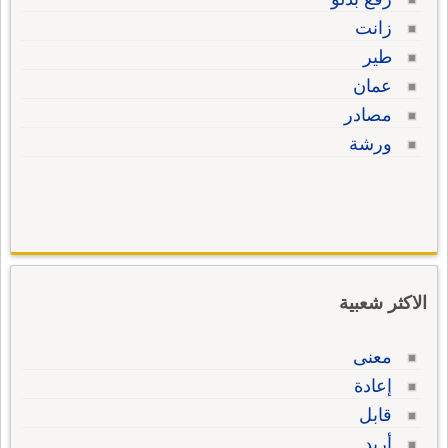
زانت
طير
عمان
مصادر
ورشة
الاكثر شعبية
معنى
إعادة
قابل
أريد