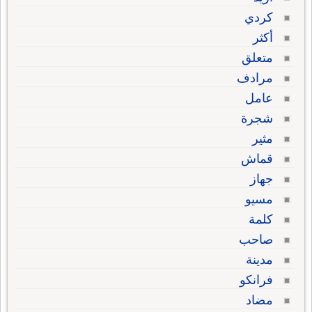
كردي
أكثر
متعلق
مرادف
عامل
شجرة
مثير
قماش
جهاز
مسيو
كلمة
صاحب
مدينة
فرانكو
مضاد