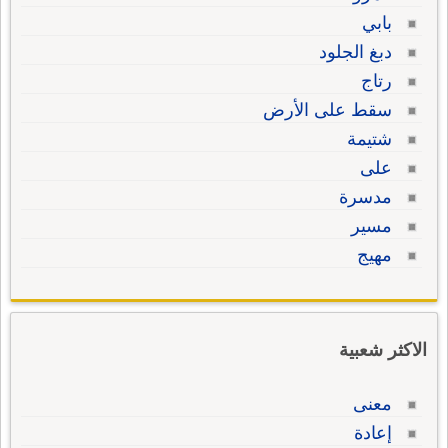
بابي
دبغ الجلود
رتاج
سقط على الأرض
شتيمة
على
مدسرة
مسير
مهيج
الاكثر شعبية
معنى
إعادة