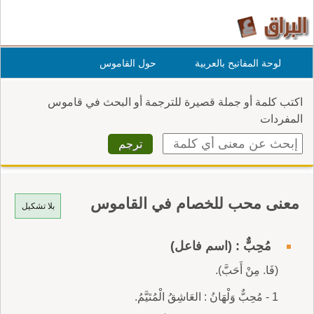
لوحة المفاتيح بالعربية
حول القاموس
اكتب كلمة أو جملة قصيرة للترجمة أو البحث في قاموس
المفردات
معنى محب للخصام في القاموس
بلا تشكيل
مُحِبٌّ : (اسم فاعل)
(فَا. مِنْ أَحَبَّ).
1 - مُحِبٌّ وَلْهَانُ : العَاشِقُ الْمُتَيَّمُ.