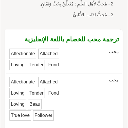
2 - مُحِبٌّ لِأَهْلِ العِلْمِ : مُتَعَلِّقٌ بِحُبٍّ وَتَفَانٍ.
3 - مُحِبٌّ لِذَاتِهِ : الأَنَانِيُّ.
ترجمة محب للخصام باللغة الإنجليزية
محب
Affectionate
Attached
Loving
Tender
Fond
محب
Affectionate
Attached
Loving
Tender
Fond
Loving
Beau
True love
Follower