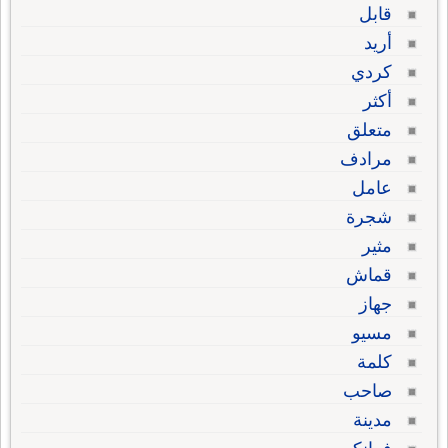
قابل
أريد
كردي
أكثر
متعلق
مرادف
عامل
شجرة
مثير
قماش
جهاز
مسيو
كلمة
صاحب
مدينة