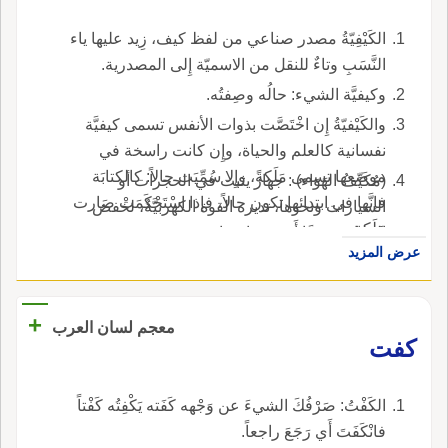
الكَيْفِيّةُ مصدر صناعي من لفظ كيف، زِيد عليها ياء
النَّسَبِ وتاءٌ للنقل من الاسميّة إِلى المصدرية.
وكيفيَّة الشيء: حالُه وصِفتُه.
والكَيْفيّةُ إِن اخْتَصَّت بذوات الأنفس تسمى كيفيَّة
نفسانية كالعلم والحياة، وإِن كانت راسخة في
موضعها تسمى مَلَكةً، وإِلا سُمِّيَت حالاً: كالكتابَة
(مُكَيِّفُ الهَوَاء) : جهاز يثبت في الحجرات أو
فإنَّها في ابتدائها تكون حالاً، فإذا اسْتَحْكَمَتْ صَارت
السيارات ونحوها، تديره القوة الكهربيَّةُ، لخفض
مَلَكة.
الحرارة صَيفًا أَو رفعها شِتاء.
عرض المزيد
+
معجم لسان العرب
كفت
الكَفْتُ: صَرْفُكَ الشيءَ عن وَجْهه كَفَته يَكْفِتُه كَفْتاً
فانْكَفَتَ أَي رَجَعَ راجعاً.