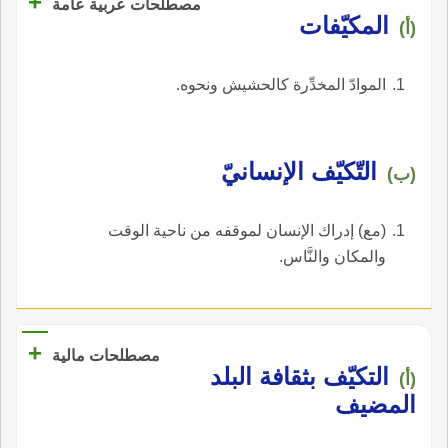
+
لابسها.
مصطلحات عربية عامة
المكيّفات
(أ)
الموادّ المخدِّرة كالحشيش ونحوه.
التّكيّف الإنسانيّ
(ب)
(مع) إدراك الإنسان لموقفه من ناحية الوقت
والمكان والنَّاس.
+
مصطلحات مالية
التكيّف بثقافة البلد
(أ)
المضيف