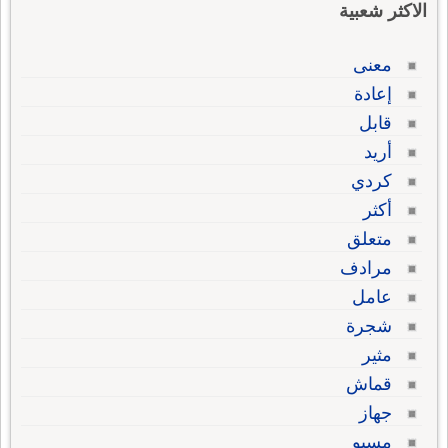
الاكثر شعبية
معنى
إعادة
قابل
أريد
كردي
أكثر
متعلق
مرادف
عامل
شجرة
مثير
قماش
جهاز
مسيو