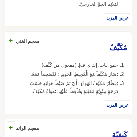
لتلائِم الجوَّ الخارجيَّ.
عرض المزيد
+
معجم الغني
مُكَيَّفٌ
جمع: ـات. [ك ي ف]. (مفعول من كَيَّفَ).
:صَارَ مُكَيَّفاً مَعَ الْمُحِيطِ الجَدِيدِ : مُنْسَجِماً مَعَهُ.
:قِطَارٌ مُكَيَّفُ الهَوَاءِ : أَيْ تَمَّ ضَبْطُ هَوَائِهِ حَسَبَ
دَرَجَةٍ مِئَوِيَّةٍ مُعَيَّنَةٍ يحُاَفِظُ عَلَيْهَا. :هَوَاءٌ مُكَيَّفٌ.
عرض المزيد
+
معجم الرائد
كَيفيّة