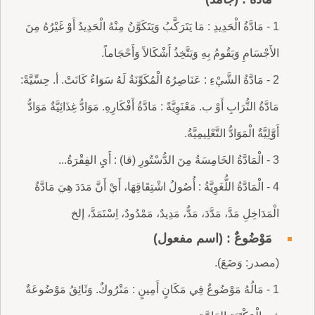
1 - مَادَّةُ الْحَدِيدِ : مَا يَتَرَكَّبُ وَيَتَكَوَّنُ مِنْهُ الْحَدِيدُ أَوْ غَيْرُهُ مِنَ
الأَجْسَامِ وَيَقُومُ بِهِ وَيَتَّخِذُ أَشْكَالاً وَأَحْجَاماً.
2 - مَادَّةُ الشَّيْءِ : عَنَاصِرُهُ الْمُكَوِّنَةُ لَهُ سَوَاءٌ كَانَتْ. أ. حِسِّيَّةً:
مَادَّةُ التُّرَابِ أَوْ ب. مَعْنَوِيَّةً : مَادَّةُ أَفْكَارِهِ. مَوَادُّ غِذَائِيَّةٌ مَوَادُّ
أَوَّلِيَّةٌ الْمَوَادُّ التَّعْلِيمِيَّةُ.
3 - الْمَادَّةُ الخَامِسَةُ مِنَ الدُّسْتُورِ (قا) : أَيِ الفِقْرَةُ...
4 - الْمَادَّةُ اللُّغَوِيَّةُ : أُصُولُ اشْتِقَاقِهَا، أَيْ أَنَّ مَدَدَ هِيَ مَادَّةُ
الْمَدَاخِلِ مَدَّ، مَدَّدَ، مَدٌّ، مَدِيدٌ، مَمْدُودٌ، اِسْتَمَدَّ، إلخ
مَوْضُوعٌ : (اسم مفعول)
(مصدر: وَضَعَ).
1 - مَالُهُ مَوْضُوعٌ فِي مَكَانٍ أَمِينٍ : مَتْرُوكٌ. وَثَائِقُ مَوْضُوعَةٌ