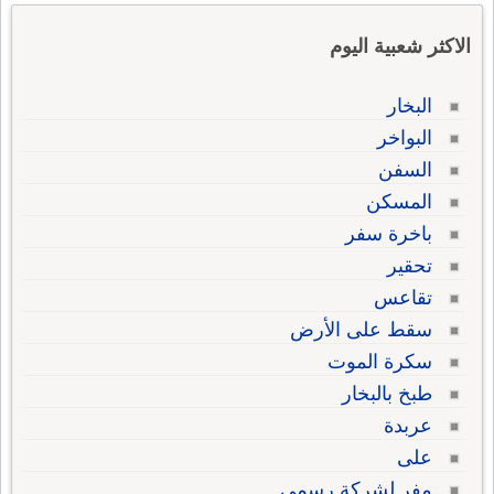
الاكثر شعبية اليوم
البخار
البواخر
السفن
المسكن
باخرة سفر
تحقير
تقاعس
سقط على الأرض
سكرة الموت
طبخ بالبخار
عربدة
على
مفر لشركة رسمي