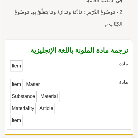
فِي الْمَكْتَبَةِ العَامَّةِ.
2 - مَوْضُوعُ الدَّرْسِ: مَادَّتُهُ ومَدَارُهُ ومَا يَتَعَلَّقُ بِهِ. مَوْضُوعُ
الكِتَابِ مَ
ترجمة مادة الملونة باللغة الإنجليزية
مادة
Item
مادة
Item
Matter
Substance
Material
Materiality
Article
Item