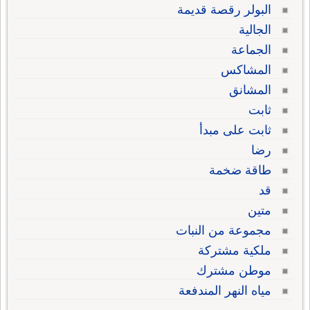
البولر رقصة قديمة
الجالية
الجماعة
المشاكس
المشانق
ثابت
ثابت على مبدأ
رضا
طاقة ضخمة
قد
متين
مجموعة من النبات
ملكية مشتركة
موطن مشترك
مياه النهر المندفعة