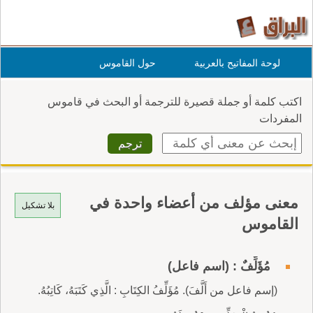
لوحة المفاتيح بالعربية
حول القاموس
اكتب كلمة أو جملة قصيرة للترجمة أو البحث في قاموس
المفردات
معنى مؤلف من أعضاء واحدة في
بلا تشكيل
القاموس
مُؤَلِّفٌ : (اسم فاعل)
(إسم فاعل من أَلَّفَ). مُؤَلِّفُ الكِتَابِ : الَّذِي كَتَبَهُ، كَاتِبُهُ.