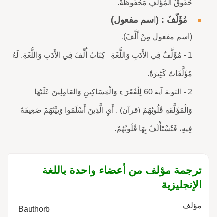
حُقُوقُ الْمُؤَلِّفِ مَحْفُوظَةٌ.
مُؤَلَّفٌ : (اسم مفعول)
(اسم مفعول مِنْ أَلَّفَ).
1 - مُؤَلَّفٌ فِي الأَدَبِ وَاللُّغَةِ : كِتَابٌ أُلِّفَ فِي الأَدَبِ وَاللُّغَةِ. لَهُ
مُؤَلَّفَاتٌ كَثِيرَةٌ.
2 - التوبة آية 60 لِلْفُقَرَاءِ وَالْمَسَاكِينِ وَالعَامِلِينَ عَلَيْهَا
وَالْمُؤَلَّفَةِ قُلُوبُهُمْ (قرآن) : أَيِ الَّذِينَ أَسْلَمُوا وَنِيَّتُهُمْ ضَعِيفَةٌ
فِيهِ، فَتُسْتَأْلَفُ بِهَا قُلُوبُهُمْ.
ترجمة مؤلف من أعضاء واحدة باللغة
الإنجليزية
مؤلف
Bauthorb