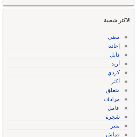
الاكثر شعبية
معنى
إعادة
قابل
أريد
كردي
أكثر
متعلق
مرادف
عامل
شجرة
مثير
قماش