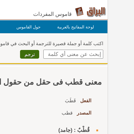
قاموس المفردات
لوحة المفاتيح بالعربية
حول القاموس
اكتب كلمة أو جملة قصيرة للترجمة أو البحث في قام
معنى قطب فى حقل من حقول ال
الفعل
قَطَبَ
المصدر
قطب
قُطْبٌ : (جامد)