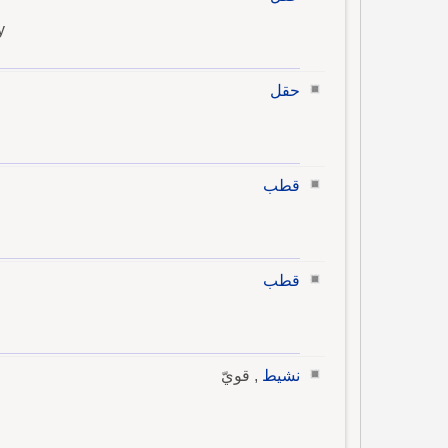
y
حقل
قطب
قطب
نشيط
, قويّ