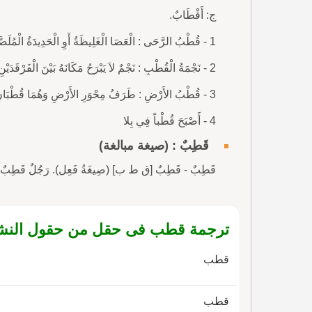
ج: أَقْطَابٌ.
1 - قُطْبُ الرَّحَى : الْعَصَا الْغَلِيظَةُ أَوِ الْحَدِيدَةُ الْمُلَصَّقَةُ بِالطَّبَقِ الأَسْفَلِ مِنَ الرَّحَى يَدُورُ عَلَيْهِ الطَّبَقُ الأَعْلَى.
2 - نَجْمَةُ الْقُطْبِ : نَجْمٌ لاَ يَبْرَحُ مَكَانَهُ بَيْنَ الْفَرْقَدَيْنِ وَالْجَدْيِ تُبْنَى عَلَيْهِ الْقِبْلَةُ وَيَدُورُ عَلَيْهِ الْفَلَكُ.
3 - قُطْبُ الأَرْضِ : طَرَفُ مِحْوَرِ الأَرْضِ وَهُمَا قُطْبَانِ: الْقُطْبُ الشَّمَالِيُّ وَالْقُطْبُ الْجَنُوبِيُّ.
4 - أَصْبَحَ قُطْباً فِي بِلا
قَطِبٌ : (صيغة مبالغة)
قَطِبٌ - قَطِبٌ [ق ط ب] (صِيغَةُ فَعِل). رَجُلٌ قَطِبٌ : عَا
ترجمة قطب فى حقل من حقول النشاط 
قطب
قطب