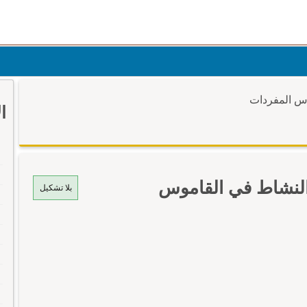
وس المفردات
ا
نشاط في القاموس
بلا تشكيل