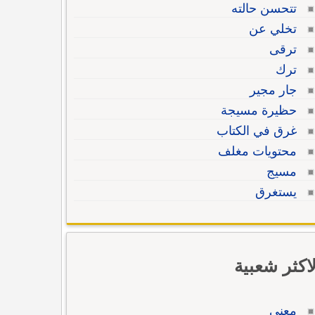
تتحسن حالته
تخلي عن
ترقى
ترك
جار مجير
حظيرة مسيجة
غرق في الكتاب
محتويات مغلف
مسيج
يستغرق
لاكثر شعبية
معنى