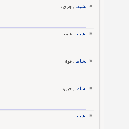
نشيط
, جريء
نشيط
, غليظ
نشاط
, قوة
نشاط
, حيوية
نشيط