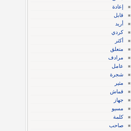
إعادة
قابل
أريد
كردي
أكثر
متعلق
مرادف
عامل
شجرة
مثير
قماش
جهاز
مسيو
كلمة
صاحب