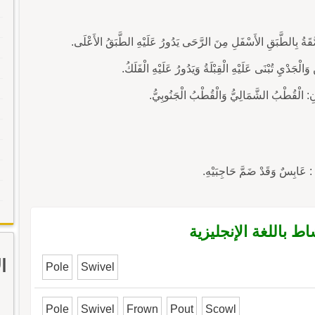
بِسٌ وَقَدْ ضَمَّ حَاجِبَيْهِ.
باللغة الإنجليزية
ا
Pole
Swivel
Pole
Swivel
Frown
Pout
Scowl