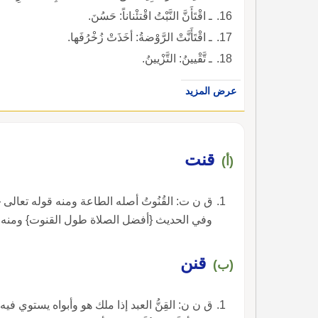
ـ اقْتَأَنَّ النَّبْتُ اقْتئْناناً: حَسُنَ.
ـ اقْتَأَنَّتْ الرَّوْضةُ: أخَذَتْ زُخْرُفَها.
ـ تَّقْيينُ: التَّزْيينُ.
عرض المزيد
قنت
(أ)
ق ن ت: القُنُوتُ أصله الطاعة ومنه قوله تعالى {
وفي الحديث {أفضل الصلاة طول القنوت} ومنه ق
قنن
(ب)
ق ن ن: القِنُّ العبد إذا ملك هو وأبواه يستوي فيه 