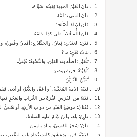
ـ قانَ القَيْنُ الحدِيدَ يَقِينُه: سَوَّاهُ.
ـ قانَ الشيءَ: لَمَّهُ.
ـ قانَ الإِناءَ: أصْلَحَهُ.
ـ قانَ اللُّه فُلاناً على كذا: خَلَقَهُ.
ـ قَيْنُ: العَبْدُ,ج: قِيانٌ، والحَدَّادُ,ج: أقْيانٌ وقُيونٌ
ـ بناتُ قَيْنٍ: ماءٌ.
ـ بَلْقَيْنِ: أصلُه بنو القَيْنِ، والنِّسْبةُ: قَيْنيٌّ.
ـ بُلْقِيْنَةُ: قرية بمِصرَ.
ـ تَّقَيُّنُ: التَّزَيُّنُ.
ـ قَيْنَةُ: الأمَةُ المُغَنِّيَةُ، أو أعَمُّ، والدُّبُرُ، أو أدنى ف
ـ قَيْنَةُ من الفَرَسِ: نُقْرَةٌ بين الغُرابِ والعَجُزِ فيها
ـ قَيْنانُ: موضِعُ القَيْدِ من ذواتِ الأَرْبَعِ، أو يَخُص
ـ قايِنُ: بلد، وابنُ لآِدمَ عليه السلامُ.
ـ قانُ: شجرٌ للقِسِيِّ، وبلد باليمن.
ـ قَيْنِيَّةُ: قرية بِدِمَشْقَ كانت تُجاهَ بابِ الصَّغيرِ، ص