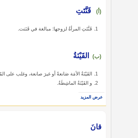
قَنَّتَتِ
(أ)
قَنَّتَتِ المرأةُ لزوجها: مبالغة في قَنَتت.
القَيْنَةُ
(ب)
القَيْنَةُ الأمَة صَانعةً أو غيرَ صانعة، وغلب على المُغ
و القَيْنَةُ الماشِطَةُ.
عرض المزيد
قانَ