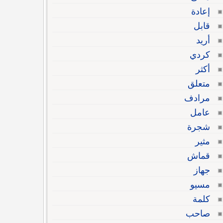
إعادة
قابل
أريد
كردي
أكثر
متعلق
مرادف
عامل
شجرة
مثير
قماش
جهاز
مسيو
كلمة
صاحب