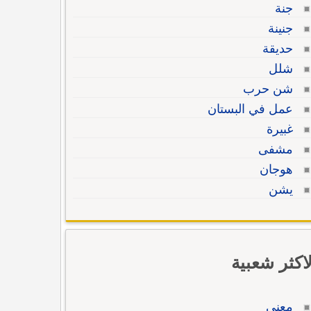
جنة
جنينة
حديقة
شلل
شن حرب
عمل في البستان
غبيرة
مشفى
هوجان
يشن
لاكثر شعبية
معنى