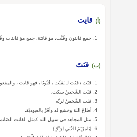
قانِت
(أ)
جمع قانتون وقُنَّت، مؤ قانتة، جمع مؤ قانتات وقُن
قنَتَ
(ب)
قنَتَ / قنَتَ لـ يَقنُت ، قُنُوتًا ، فهو قانِت ، والم
قنَت الشّخصُ سكت.
قنَت الشَّخصُ لربِّه.
أطاعَ اللهَ وخشع له وأقَرَّ بالعبوديّة.
مثل المجاهد في سبيل الله كمثل القانت الصّائم أ
{يَامَرْيَمُ اقْنُتِي لِرَبِّكِ}.