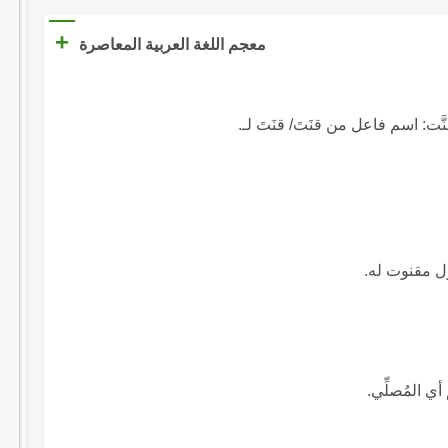
+
معجم اللغة العربية المعاصرة
َّت: اسم فاعل من قنَتَ/ قنَتَ لـ.
فعول مقنوت له.
ي المُصلِّي.