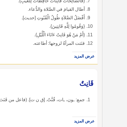
{فَالصَّالِحَاتُ قَانِتَاتٌ حَافِظَاتٌ لِلْغَيْبِ}.
أطال القيامَ في الصَّلاة والدُّعاء.
أَفْضَلُ الصَّلاَةِ طُولُ الْقُنُوتِ [حديث].
{وَقُومُوا لِلَّهِ قَانِتِينَ}.
{أَمْ مَنْ هُوَ قَانِتٌ ءَانَاءَ الْلَّيْلِ}.
قنَتت المرأةُ لزوجها: أطاعته.
عرض المزيد
قَانِتٌ
جمع: ـون، ـات، قُنَّتٌ. [ق ن ت]. (فاعل من قَنَتَ). :رَجُلٌ 
عرض المزيد