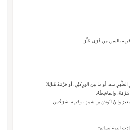
، وقرية باليمن من قُرَى عَثَّرَ.
ِقَرِ الظَّهرِ منه، أو ما بين الوَرِكَيْنِ، أو هَزْمَةٌ هُنالِكَ.
 هَزْمَةٌ، والماشِطَةُ.
ُّ البعيرَ وابنُ انُوشَ بنِ شِيثٍ، وقرية بسَرَخْسَ.
ارَتِ اليومَ بَساتينَ.