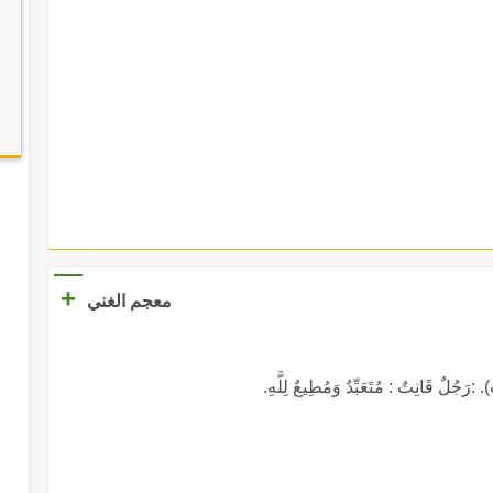
+
معجم الغني
قَانِتٌ : مُتَعَبِّدٌ وَمُطِيعٌ لِلَّهِ.