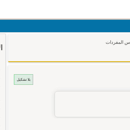
وس المفردات
ا
بلا تشكيل