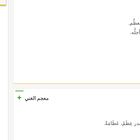
عظَّم.
لَّه.
+
معجم الغني
 عِظَمٌ، عَظَامَةٌ.