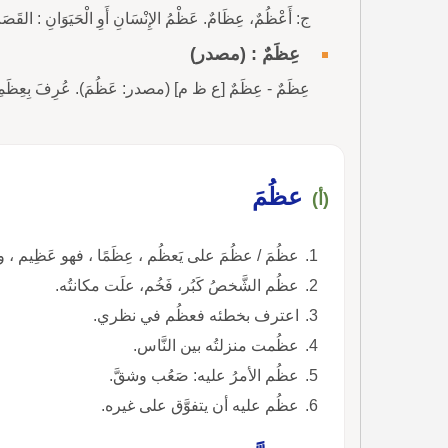
ج: أَعْظُمٌ، عِظَامٌ. عَظْمُ الإِنْسَانِ أَوِ الْحَيَوَانِ : القَصَبُ ال
عِظَمٌ : (مصدر)
عِظَمٌ - عِظَمٌ [ع ظ م] (مصدر: عَظُمَ). عُرِفَ بِعِظَمِهِ : ب
عظُمَ
(أ)
عظُمَ / عظُمَ على يَعظُم ، عِظَمًا ، فهو عَظِيم ، 
عظُم الشَّخصُ كَبُر، فَخُم، علَت مكانتُه.
اعترف بخطئه فعظُم في نظري.
عظُمت منزلتُه بين النَّاس.
عظُم الأمرُ عليه: صَعُب وشقَّ.
عظُم عليه أن يتفوَّق على غيره.