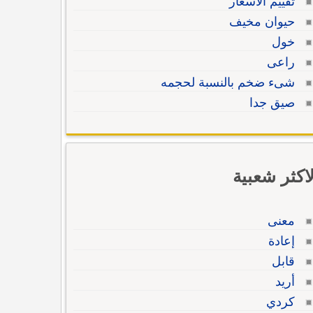
تقييم الأسعار
حيوان مخيف
خول
راعى
شىء ضخم بالنسبة لحجمه
صيق جدا
لاكثر شعبية
معنى
إعادة
قابل
أريد
كردي