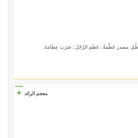
ْ، مصدر عَظْمَةٌ. :عَظَمَ الرَّجُلَ : ضَرَبَ عِظَامَهُ.
+
معجم الرائد