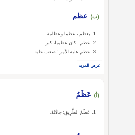
عظم
(ب)
يعظم ، عظما وعظامة.
عظم : كان عظيما، كبر.
عظم عليه الأمر : صعب عليه.
عرض المزيد
عَظَمُ
(أ)
عَظَمُ الطَّرِيقِ: جادَّتُهُ.