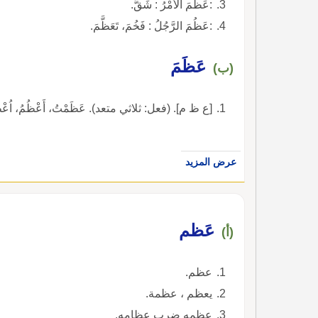
:عَظُمَ الأَمْرُ : شَقَّ.
:عَظُمَ الرَّجُلُ : فَخُمَ، تَعَظَّمَ.
عَظَمَ
(ب)
[ع ظ م]. (فعل: ثلاثي متعد). عَظَمْتُ، أَعْظُمُ، اُعْظُم
عرض المزيد
عَظم
(أ)
عظم.
يعظم ، عظمة.
عظمه ضرب عظامه.