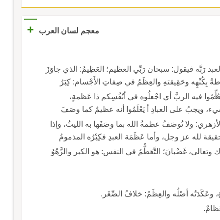
+
معجم لسان العرب
ح العبد رَبَّه فيقول: سبحان رَبِّي العظيم؛ العَظِيمُ: الذي جاوَزَ
 بِكُنْهِه وحَقِيقتهِ والعِظَمُ في صِفاتِ الأَجْسام: كِبَرُ
ك.
مُوا فيه الربَّ أي اجْعلُوه في أنْفُسِكم ذا عَظمةٍ،
ل بشيء، ويجبُ على العبادِ أ يَعْلَمُوا أنه عظيمٌ كما وصَفَ
ْوةُ والزَّهْوُ؛ قا الأزهري: ولا تُوصَفُ عظمةُ الله بما وصَفَها به الليثُ، وإذا
 بالعَظمة فهو ذَمٌّ لأن العظمة في الحقيقة لله عز وجل، وأما عَظَمَة العبدِ فكِبْرُه المذمومُ
 وتعالى، غَضْبانَ؛ التَّعَطُّمُ في النفس: هو الكبر والزَّهْوُ