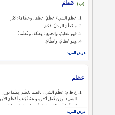
عَظُمَ
(ب)
عَظُمَ الشيءُ عَظُمَ ُ عِظَمًا، وعَظَامَةً: كَبُرَ.
و عَظُمَ الرجلُ: فَخُمَ.
فهو عَظيمٌ. والجمع : عِظَامٌ، وعُظَمَاءُ.
وهو عُظَامٌ، وعُظَّامٌ.
عرض المزيد
عظم
ع ظ م: عَظُمَ الشيء بالضم يعْظُم عِظَما بوزن عنب
الشيء بوزن قُفل أكثره و مُعْظَمُهُ و أعْظَمَ الأمر 
تَعاظَمَهُ أمر كذا وتقول أصابنا مطر لا يتعاظمه شيء
عرض المزيد
الظاء النازلة الشديدة و العَظَمَةُ بفتحتين الكبرياء