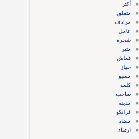
أكثر
متعلق
مرادف
عامل
شجرة
مثير
قماش
جهاز
مسيو
كلمة
صاحب
مدينة
فرانكو
مضاد
ارتقاء