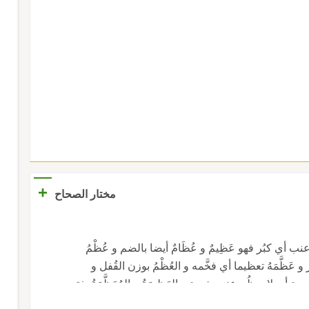
+
مختار الصحاح
 أي كبُر فهو عَظِيمٌ و عُظَامٌ أيضا بالضم و عُظْمُ
و عَظَّمَهُ تعظيما أي فخَّمه و العُظْمُ بوزن القُفل و
 أي لا يعظُم عنده شيء و العَظِيمَةُ و المُعَظَّمَةُ بفتح
 و العَظْمُ واحد العِظام.