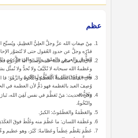
عظم
مِنْ صِفاتِ الله عزَّ وجلَّ العلِيُّ العَظِيمُ، ويُسبِّ
قدْرُه وجلَّ عن حدودِ العُقول حتى لا تُتَصَوَّر الإحاطةُ
الطُّولِ والعرضِ والعمْق، والل تعالى جلَّ عن ذل
قال النبي، صلى الله عليه وسلم: أمَّا الرُّكوع فعظِّ
وعَظمةُ الله سبحانه لا تُكَيَّفُ ولا تُحدُّ ولا تُمثَّ
نفْسه وفَوْقَ ذلك بلا كَيفِيَّةٍ ول تَحْديدٍ.
قال الليث: العَظمةُ التَّعَظُّمُ والنَّخ
وُصِفَ العبد
وتَجَبُّره.
وفي الحديث: مَنْ تَعَظَّمَ في نفس لَقِيَ الله، تَبارَك
والنّخْوةُ.
والعَظَمَةُ والعَظَمُوتُ: الكبرُ.
وعَظَمَة اللسان: ما عَظُمَ منه وغَلُطَ فوقَ العَكَدَةِ، وعَكَدَتُه أصْلُه والعِظَمُ: خلافُ الصِّغَر.
عَظُمَ يَعْظُم عِظَماً وعَظامةً: كَبُرَ، وهو عظيم وعُظامٌ.