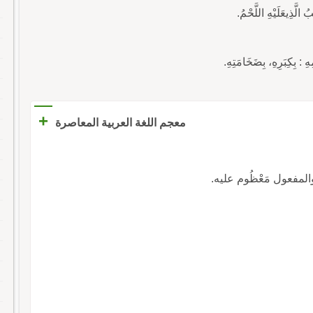
َّذِيعَلَيْهِ اللَّحْمُ.
ِكِبَرِهِ، بِضَخَامَتِهِ.
+
معجم اللغة العربية المعاصرة
والمفعول مَعْظُوم عليه.