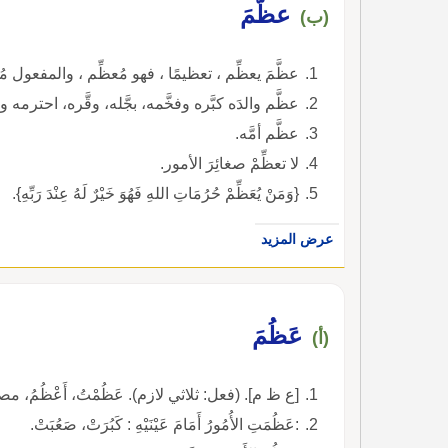
عظَّمَ
(ب)
عظَّمَ يعظِّم ، تعظيمًا ، فهو مُعظِّم ، والمفعول مُ
عظَّم والدَه كبَّره وفخَّمه، بجَّله، وقَّره، احترمه وأج
عظَّم أمَّه.
لا تعظِّمْ صغائِرَ الأمور.
{وَمَنْ يُعَظِّمْ حُرُمَاتِ اللهِ فَهُوَ خَيْرٌ لَهُ عِنْدَ رَبِّهِ}.
عرض المزيد
عَظُمَ
(أ)
[ع ظ م]. (فعل: ثلاثي لازم). عَظُمْتُ، أَعْظُمُ، مصدر
:عَظُمَتِ الأُمُورُ أَمَامَ عَيْنَيْهِ : كَبُرَتْ، صَعُبَتْ.