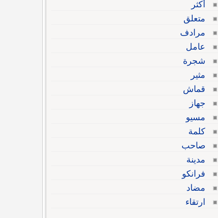
أكثر
متعلق
مرادف
عامل
شجرة
مثير
قماش
جهاز
مسيو
كلمة
صاحب
مدينة
فرانكو
مضاد
ارتقاء