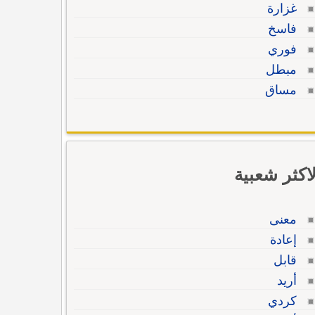
غزارة
فاسخ
فوري
مبطل
مساق
لاكثر شعبية
معنى
إعادة
قابل
أريد
كردي