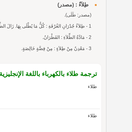
طِلاَءٌ : (مصدر)
(مصدر: طَلَى).
1 - طِلاَءُ جُدْرَانِ الغُرْفَةِ : كُلُّ مَا يُطْلَى بِهَا. زَالَ الطِّلاَءُ الأَزْرَقُ عَنِ النَّوَافِذِ.
2 - مَادَّةُ الطِّلاَءِ : القَطْرَانُ.
3 - مَعْدِنٌ مِنْ طِلاَءٍ : مِنْ فِضَّةٍ خَالِصَةٍ.
ترجمة طلاء بالكهرباء باللغة الإنجليزية
طلاء
طلاء