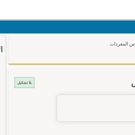
وس المفردات
ا
س
بلا تشكيل