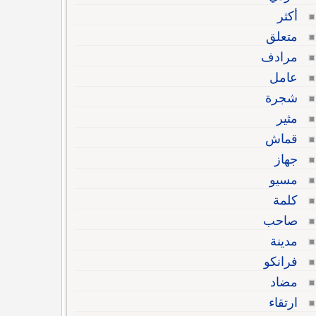
أكثر
متعلق
مرادف
عامل
شجرة
مثير
قماش
جهاز
مسيو
كلمة
صاحب
مدينة
فرانكو
مضاد
ارتقاء