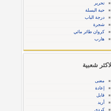
تحرير
حبة البسلة
درجة الباب
شجرة
كروان طائر مائي
هارب
لاكثر شعبية
معنى
إعادة
قابل
أريد
كردي