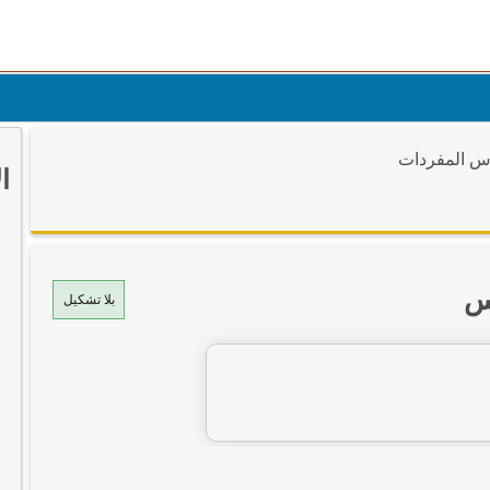
وس المفردات
ا
س
بلا تشكيل