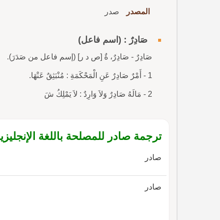
المصدر
صدر
صَادِرٌ : (اسم فاعل)
صَادِرٌ - صَادِرٌ، ةٌ [ص د ر] (إسم فاعل من صَدَرَ).
1 - أَمْرٌ صَادِرٌ عَنِ الْمَحْكَمَةِ : مُنْبَثِقٌ عَنْهَا.
2 - مَالَهُ صَادِرٌ وَلاَ وَارِدٌ : لاَ يَمْلِكُ شَ
ترجمة صادر للمصلحة باللغة الإنجليزي
صادر
صادر