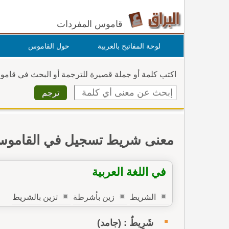
قاموس المفردات
لوحة المفاتيح بالعربية
حول القاموس
اكتب كلمة أو جملة قصيرة للترجمة أو البحث في قام
معنى شريط تسجيل في القامو
في اللغة العربية
الشريط
زين بأشرطة
تزين بالشريط
شَرِيطٌ : (جامد)