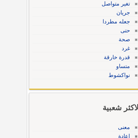
تغير متواصل
جريان
جعله مطردا
حتى
صحة
غرد
قدرة خارقة
متساو
نواكشوط
لاكثر شعبية
معنى
إعادة