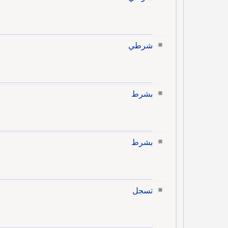
شرطي
بشرط
بشرط
تسجل