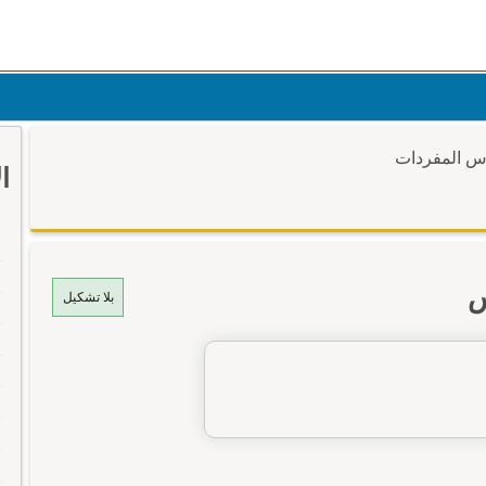
وس المفردات
ا
س
بلا تشكيل