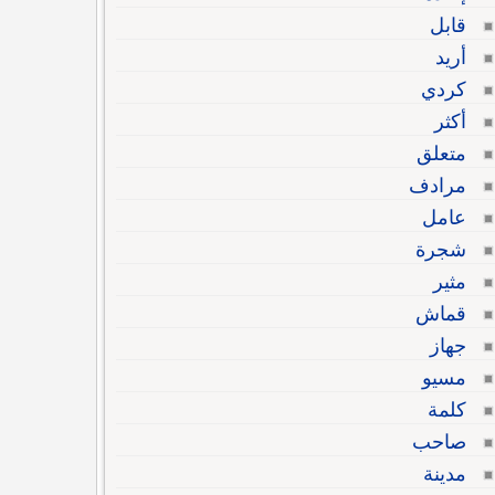
قابل
أريد
كردي
أكثر
متعلق
مرادف
عامل
شجرة
مثير
قماش
جهاز
مسيو
كلمة
صاحب
مدينة