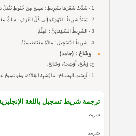
1 - شَدَّتْ شَعْرَهَا بِشَرِيطٍ : نَسِيج مِنْ خُيُوطٍ يُفْتَلُ بَعْضُهَا مَعَ بَعْضٍ.
2 - يَمْتَدُّ شَرِيطُ الكَهْرَبَاءِ إِلَى كُلِّ الغُرَفِ : سِلْكٌ مَعْدِنِيٌّ دَقِيقٌ مَفْتُولٌ.
3 - الشَّرِيطُ السِّينِمَائِيُّ : الفِلْمُ.
4 - شَرِيطُ التَّسْجِيلِ : مَادَّةٌ مَغْنَاطِيسِيَّةٌ
وِشَاحٌ : (جامد)
ج: وُشُحٌ، أَوْشِحَةٌ، وَشَائِحُ.
1 - لَبِسَتِ الوِشَـاحَ : مَا يُشْبِهُ القِلاَدَةَ، وَهُوَ نَسِيجٌ عَرِيضٌ يُرَصَّعُ بِالْجَوَاهِرِ وَتَشُدُّهُ بَيْنَ عَاتِقِهَا وَكَشْحَ
ترجمة شريط تسجيل باللغة الإنجليزية
شريط
شريط