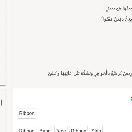
ا
Ribbon
Ribbon
Band
Tape
Ribbon
Strip