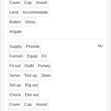
Cover
Cap
Assort
Lend
Accommodate
Button
Gloss
Irrigate
زود
Supply
Provide
Furnish
Equip
Fit
Fit out
Outfit
Purvey
Serve
Tool up
Store
Set up
Rig out
Chock
Eke out
Cover
Cap
Assort