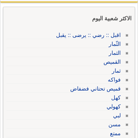
الاكثر شعبية اليوم
اقبل :: رضي :: يرضى :: يقبل
الثّمار
الثمار
القميص
ثمار
فواكه
قميص تحتاني فضفاض
كهل
كهولي
لبي
مسن
ممتع