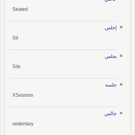
Seated
إجلس
Sit
يجلس
Sits
جلسة
XSession
جالس
sedentary