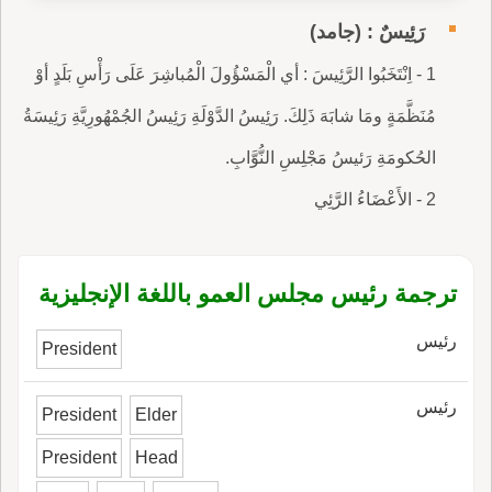
رَئِيسٌ : (جامد)
1 - اِنْتَخَبُوا الرَّئِيسَ : أي الْمَسْؤُولَ الْمُباشِرَ عَلَى رَأْسِ بَلَدٍ أوْ
مُنَظَّمَةٍ ومَا شابَهَ ذَلِكَ. رَئِيسُ الدَّوْلَةِ رَئِيسُ الجُمْهُورِيَّةِ رَئِيسَةُ
الحُكومَةِ رَئيسُ مَجْلِسِ النُّوَّابِ.
2 - الأَعْضَاءُ الرَّئِي
ترجمة رئيس مجلس العمو باللغة الإنجليزية
رئيس
President
رئيس
President
Elder
President
Head