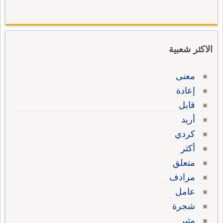
الاكثر شعبية
معنى
إعادة
قابل
أريد
كردي
أكثر
متعلق
مرادف
عامل
شجرة
مثير