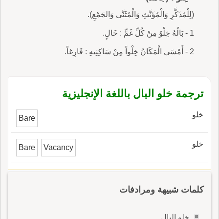
(لِلْمُذَكَّرِ وَالْمُؤَنَّثِ وَالْمُثَنَّى وَالجَمْعِ).
1 - بَالُهُ خِلْوٌ مِنْ كُلِّ غَمٍّ : خَالٍ.
2 - أَمْسَى الْمَكَانُ خِلْواً مِنْ سَاكِنِيهِ : فَارِغاً.
ترجمة خلو البال باللغة الإنجليزية
خلو
Bare
خلو
Bare
Vacancy
كلمات شبيهة ومرادفات
خلو البال