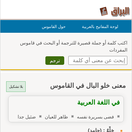
لوحة المفاتيح بالعربية
حول القاموس
اكتب كلمة أو جملة قصيرة للترجمة أو البحث في قاموس
المفردات
معنى خلو البال في القاموس
بلا تشكيل
في اللغة العربية
فضى بسريرة نفسه
ظاهر للعيان
ضئيل جدا
خِلْوٌ : (جامد)