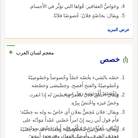
وخَوَاصُّ العقاقير: قُوَاها التي تؤثِّر في الأَجسام.
ويقال: بخاصّةٍ فلانٌ: خُصوصًا فلانًا.
عرض المزيد
+
معجم لسان العرب
خصص
(أ)
خصّه بالشيء يخُصّه خَصّاً وخُصوصاً وخَصُوصِيّةً
وخُصُوصِيّةً والفتح أَفصح، وخِصِّيصَى وخصّصَه
واخْتصّه: أَفْرَدَه به دون غيره.
ويقال اخْتصّ فلانٌ بالأَمر وتخصّصَ له إِذا انفرد،
وخَصّ غيرَه واخْتصّ بِبِرِّهِ.
ويقال: فلان مُخِصٌّ بفلان أَي خاصّ به وله به خِصِّيّة؛
فأَم قول أَبي زبيد إِنّ امرأً خَصّني عَمْداً مَوَدَّتَه على
التَّنائي، لَعِنْدِي غيرُ مَكْفُو فإِنه أَراد خَصَّني بمودّته
ويقال: خاصٌّ بيّن الخُصُوصِيّة، وفعلت ذلك ب خِصِّيّةً
فحذف الحرف وأَوصَل الفعلَ، وقد يجوز أَ يريد
وخاصّة وخَصُوصيّة وخُصُوصيّة والخاصّةُ: خلافُ