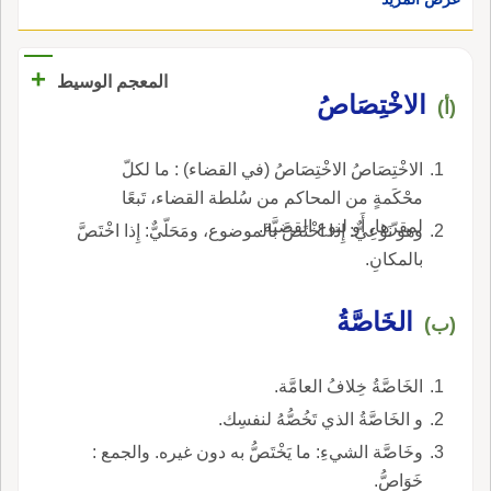
+
المعجم الوسيط
الاخْتِصَاصُ
(أ)
الاخْتِصَاصُ الاخْتِصَاصُ (في القضاء) : ما لكلّ
محْكَمةٍ من المحاكم من سُلطة القضاء، تَبعًا
لمقرّها، أَو لنوع القضيَّة.
وهو نَوْعِيٌّ: إِذا اخْتَصَّ بالموضوع، ومَحَلّيٌّ: إِذا اخْتَصَّ
بالمكانِ.
الخَاصَّةُ
(ب)
الخَاصَّةُ خِلافُ العامَّة.
و الخَاصَّةُ الذي تَخُصُّهُ لنفسِك.
وخَاصَّة الشيءِ: ما يَخْتَصُّ به دون غيره. والجمع :
خَوَاصُّ.