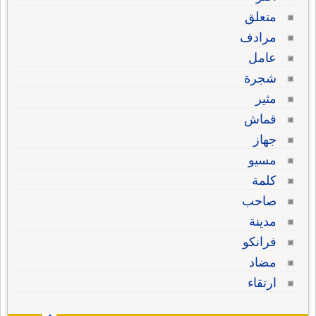
متعلق
مرادف
عامل
شجرة
مثير
قماش
جهاز
مسيو
كلمة
صاحب
مدينة
فرانكو
مضاد
ارتقاء