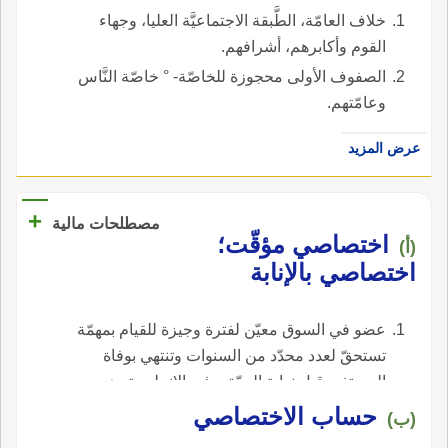
خلاف العامّة، الطَّبقة الاجتماعيَّة العليا، وجهاء
القوم وأكابرهم، أشرافهم.
الصفوف الأولى محجوزة للخاصّة- ° خاصّة النَّاس
وعامّتهم.
عرض المزيد
+
مصطلحات مالية
اختصاصي مؤقّت؛
(أ)
اختصاصي بالإنابة
عضو في السوق معيّن لفترة وجيزة للقيام بمهمّة
تستحقّ لعدد محدّد من السنوات وتنتهي بوفاة
المستفيد قبل نهاية المدّة. ، في الإنجليزية، هي
temporary annuity.
حساب الاختصاصي
(ب)