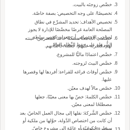
خصَّص زوجتَه بالبيت.
تخصيصًا/ على وجه التخصيص: بصفة خاصّة.
تخصيص الأهداف: تحديد المشرِّع في نطاق
المصلحة العامة غرضًا مخصَّصًا للإدارة لا يجوز
لصاحب الاختصاص أن يتعداه، كقصر سلطة
خصَّصتِ الجامعةُ مسكنًا خاصًا للمغتربين: عينته
الشُّرطة على حفظ النِّظام العامّ.
لهم، قَصَرته عليهم، جعلته خاصًّا بهم.
خصَّص اعتمادًا ماليًّا للمشروع.
خصَّص البيتَ لزوجته.
خصَّص أوقاتَ فراغه للقراءة: أفردها لها وقصرها
عليها.
خصّص مالاً لهدف معيّن.
خصَّص الكلمةَ: خصّ بها معنى معيّنًا، جعلها
مصطلحًا لمعنى معيّن.
خصَّص الشَّركةَ: نقلها إلى مجال العمل الخاصّ، بعد
أن كانت من اختصاص الدَّولة، حوَّلها من ملكية أو
سيطرة حُكوميّة أو عامّة إلى مشروع خاصّ.
خصَّص المؤسَّسة.