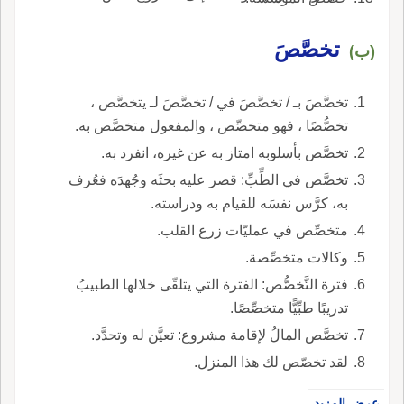
تخصَّصَ
(ب)
تخصَّصَ بـ / تخصَّصَ في / تخصَّصَ لـ يتخصَّص ،
تخصُّصًا ، فهو متخصِّص ، والمفعول متخصَّص به.
تخصَّص بأسلوبه امتاز به عن غيره، انفرد به.
تخصَّص في الطِّبِّ: قصر عليه بحثَه وجُهدَه فعُرف
به، كرَّس نفسَه للقيام به ودراسته.
متخصِّص في عمليّات زرع القلب.
وكالات متخصِّصة.
فترة التَّخصُّص: الفترة التي يتلقّى خلالها الطبيبُ
تدريبًا طبِّيًّا متخصِّصًا.
تخصَّص المالُ لإقامة مشروع: تعيَّن له وتحدَّد.
لقد تخصّص لك هذا المنزل.
عرض المزيد