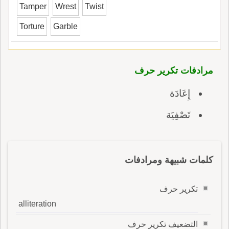
Tamper
Wrest
Twist
Torture
Garble
مرادفات تكرير حرف
إِعَادَة
تَصْفِيَة
كلمات شبيهة ومرادفات
تكرير حرف
alliteration
التضعيف تكرير حرف