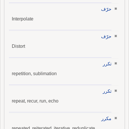
حرّف
Interpolate
حرّف
Distort
تكرر
repetition, sublimation
تكرر
repeat, recur, run, echo
مكرر
repeated, reiterated, iterative, reduplicate,