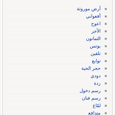
أرض موروثة
أفعواني
اعوج
الأجر
الثمانون
بوتس
تلقين
توابع
حجر الحية
دودي
ردة
رسم دخول
رسم فنان
لمّاع
متدافع