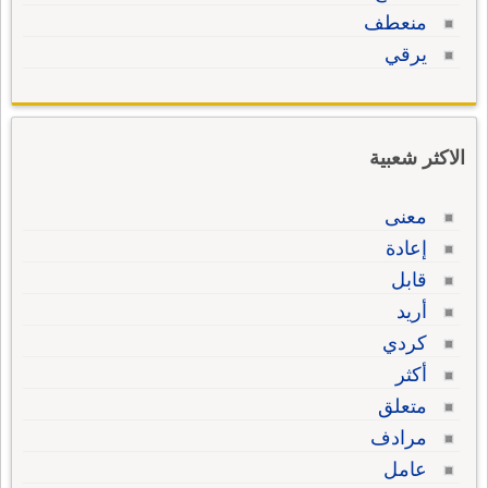
منعطف
يرقي
الاكثر شعبية
معنى
إعادة
قابل
أريد
كردي
أكثر
متعلق
مرادف
عامل