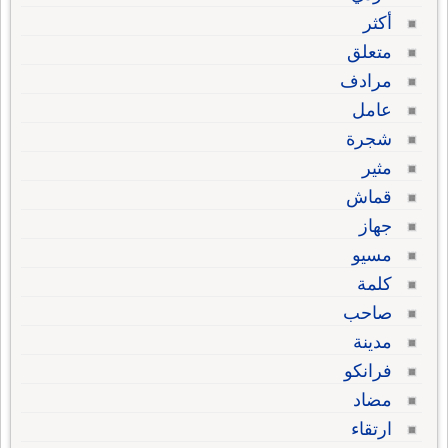
أكثر
متعلق
مرادف
عامل
شجرة
مثير
قماش
جهاز
مسيو
كلمة
صاحب
مدينة
فرانكو
مضاد
ارتقاء