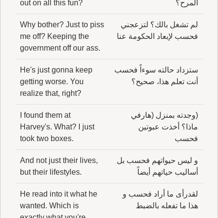
المرح؟
out on all this fun?
لم تشغل بالك؟ لتزعجني
Why bother? Just to piss
فحسب لإبعاد الحكومة عنا
me off? Keeping the
government off our ass.
ستزداد حالته سوءاً فحسب
He's just gonna keep
أنت تعلم هذا، صحيح؟
getting worse. You
realize that, right?
(وجدته بمنزل (هارفي
I found them at
ماذا؟ أخذت عبوتين
Harvey's. What? I just
فحسب
took two boxes.
و ليس حيواتهم فحسب بل
And not just their lives,
أساليب حياتهم أيضاً
but their lifestyles.
لقدرأى ما أراد فحسب و
He read into it what he
هذا ما تفعله بالضبط
wanted. Which is
exactly what you're