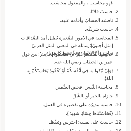
فهو محاسِب ، والمفعول محاسَب.
حاسبَ فلانًا.
ناقشه الحسابَ وأقامه عليه.
حاسب شريكَه.
المحاسبة في الأمور الصَّغيرة تُطيل أمد الصَّداقات
[مثل أجنبيّ]: يماثله في المعنى المثل العربيّ:
تعاشروا كالإخوان وتحاسبوا كالغرباء.
حَاسِبُوا أَنْفُسَكُمْ قَبْلَ أَنْ تُحَاسَبُوا [حديث]: من قول
عمر بن الخطاب رضي الله عنه.
{وَإِنْ تُبْدُوا مَا فِي أَنْفُسِكُمْ أَوْ تُخْفُوهُ يُحَاسِبْكُمْ بِهِ
اللهُ}.
محاسبة النَّفس: فحص الضَّمير.
جازاه بالخير أو بالشَّرِّ.
حاسبه مديرُه على تقصيره في العمل.
{فَحَاسَبْنَاهَا حِسَابًا شَدِيدًا}.
حاسبَ على نفسه: احترس وتيقَّظ.
حاسب على القرش: كان مقتصدًا للغاية.