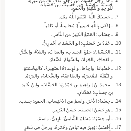
ـ هذا رجلٌ حَسْبُكَ من رَجُلٍ: كافٍ لَكَ من غَيْرِهِ،
حَسابَةً، وحَسَباً، فهو حَسِيبٌ من حُسَباءَ.
للواحِدِ والتَّثْنِيَةِ والجمعِ.
ـ حَسِيبُكَ اللَّهُ: انْتَقَمَ اللَّهُ مِنَك.
ـ {كَفَى بِاللَّهِ حَسِيباً}: مُحاسِباً، أو كافِياً.
ـ حِسَاب: الجَمْعُ الكَثِيرُ من النَّاسِ.
ـ عَبَّادُ بنُ حُسَيْبٍ: أبو الخَشْناءِ، أخْبارِيٌّ.
ـ الحُسْبانُ: جَمْعُ الحِسابِ، والعَذابُ، والبَلاءُ، والشَّرُّ،
والعَجاجُ، والجَرَادُ، والسِّهامُ الصَّغارُ.
ـ حُسْبانَةُ: واحِدُها، والوِسادَةُ الصَّغِيرَةُ، كالمِحْسَبَةِ،
والنَّمْلَةُ الصَّغيرَةُ، والصَّاعِقَةُ، والسَّحابَةُ، والبَرَدَةُ.
ـ محمدُ بنُ إبراهيمَ بنِ حَمْدُويَهْ الحَسَّابُ، وابنُ عُبَيْدِ
بنِ حِسابٍ: مُحَدِّثانِ.
ـ حِسْبَةُ: الأَجْرُ، واسمٌ من الاحْتِسابِ، الجمع: حِسَب.
ـ هو حَسَنُ الحِسْبَة: حَسَنُ التَّدْبِيرِ.
ـ أبو حِسْبَةَ: مُسْلِمٌ الشَّامِيُّ: تابِعِيُّ، واسمٌ.
ـ أَحْسَبُ: بَعِيرٌ فيه بَياضٌ وحُمْرَةٌ، ورجلٌ في شَعَرِ