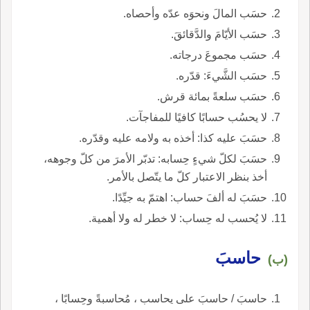
حسَب المالَ ونحوَه عدّه وأحصاه.
حسَب الأيّامَ والدَّقائقَ.
حسَب مجموعَ درجاته.
حسَب الشَّيءَ: قدّره.
حسَب سلعةً بمائة قرش.
لا يحسُب حسابًا كافيًا للمفاجآت.
حسَبَ عليه كذا: أخذه به ولامه عليه وقدّره.
حسَبَ لكلّ شيءٍ حِسابه: تدبّر الأمرَ من كلّ وجوهه،
أخذ بنظر الاعتبار كلّ ما يتّصل بالأمر.
حسَبَ له ألفَ حساب: اهتمّ به جيِّدًا.
لا يُحسب له حِساب: لا خطر له ولا أهمية.
حاسبَ
(ب)
حاسبَ / حاسبَ على يحاسب ، مُحاسبةً وحِسابًا ،