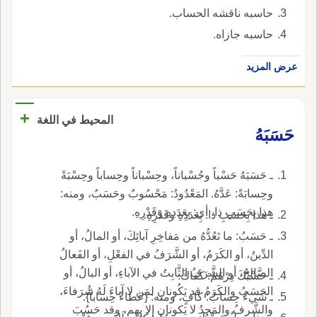
حاسبه ناقشه الحساب.
حاسبه جازاه.
عرض المزيد
+
المحيط في اللغة
حَسَبَهُ
ـ حَسَبَهُ حَسْباً وحُسْباناً، وحِسْباناً وحِساباً وحِسْبَةً
وحِسابَةً: عَدَّهُ. المَعْدُودُ: مَحْسُوبٌ وحَسَبٌ، ومنه:
هذا بِحَسَبِ ذا، أي: بِعَدَدِهِ وقَدْرِهِ.
ـ هذا بِحَسَبِ ذا: بِعَدَدِهِ وقَدْرِهِ.
ـ حَسَبُ: ما تَعُدُّهُ من مَفاخِرِ آبائِكَ، أو المالُ، أو
الدِّينُ، أو الكَرَمُ، أو الشَّرَفُ في الفعْلِ، أو الفَعالُ
الصَّالِحُ، أو الشَّرَفُ الثَّابِتُ في الآباءِ، أو البالُ، أو
ـ حَسْبُكَ دِرْهَمٌ: كَفاكَ.
الحَسَبُ والكَرَمُ قد يَكُونانِ لمَن لا آباءَ لَهُ شُرَفاءَ،
ـ شَيءٌ حِسابٌ: كافٍ، ومنه: {عَطاءً حِساباً}.
والشَّرفُ والمَجدُ لا يَكونانِ إلا بِهِم، وقد حَسُبَ