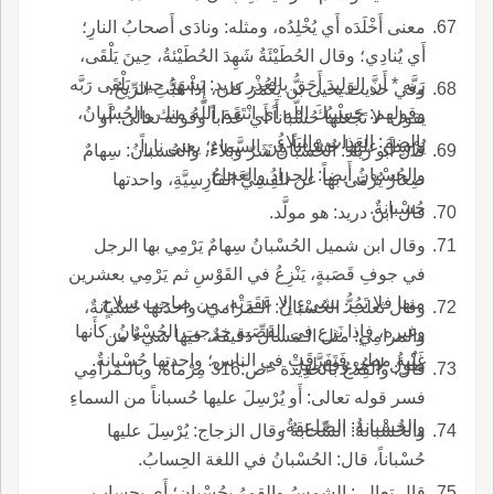
معنى أَخْلَدَه أَي يُخْلِدُه، ومثله: ونادَى أَصحابُ النارِ؛
أَي يُنادِي؛ وقال الحُطَيْئَةُ شَهِدَ الحُطَيْئةُ، حِينَ يَلْقَى،
رَبَّه * أَنَّ الوَلِيدَ أَحَقُّ بالعُذْر يريد: يَشْهَدُ حين يَلْقَى رَبَّه
وفي حديث يحيى بن يَعْمَرَ كان، إِذا هَبَّتِ الرِّيحُ،
وقولهم: حَسِيبُكَ اللّه أَي انْتَقَمَ اللّهُ منك والحُسْبانُ،
يقول: لا تَجْعَلْها حُسْباناً أَي عَذاباً وقوله تعالى: أَو
بالضم: العَذاب والبَلاءُ.
يُرْسِلَ عليها حُسْباناً مِنَ السَّماءِ؛ يعني ناراً
قال أَبو زياد: الحُسْبانُ شَرّ وبَلاءٌ، والحُسبانُ: سِهامٌ
والحُسْبانُ أَيضاً: الجرادُ والعَجاجُ.
صِغارٌ يُرْمَى بها عن القِسِيِّ الفارِسِيَّةِ، واحدتها
حُسْبانةٌ.
قال ابن دريد: هو مولَّد.
وقال ابن شميل الحُسْبانُ سِهامٌ يَرْمِي بها الرجل
في جوفِ قَصَبةٍ، يَنْزِعُ في القَوْسِ ثم يَرْمِي بعشرين
منها فلا تَمُرُّ بشيءٍ إِلا عَقَرَتْه، من صاحِب سِلاحٍ
وقال ثعلب: الحُسْبانُ: الـمَرامي، واحدتها حُسْبانةٌ،
وغيره، فإِذا نَزع في القَصَبةِ خرجت الحُسْبانُ، كأَنها
والمرامِي: مثل الـمَسالِّ دَقيقةٌ، فيها شيءٌ من
غَبْيةُ مطر، فَتَفَرَّقَتْ في الناس؛ واحدتها حُسْبانةٌ.
طُول لا حُروف لها.
قال: والقِدْحُ بالحَدِيدة <ص:316 مِرْماةٌ، وبالـمَرامِي
فسر قوله تعالى: أَو يُرْسِلَ عليها حُسباناً من السماءِ
والحُسْبانةُ: الصّاعِقةُ.
والحُسْبانةُ: السَّحابةُ وقال الزجاج: يُرْسِلَ عليها
حُسْباناً، قال: الحُسْبانُ في اللغة الحِسابُ.
قال تعالى: الشمسُ والقمرُ بحُسْبان؛ أَي بِحِسابٍ.