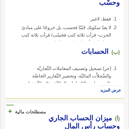
وحسْب
فقط، لاغير.
لا يعدّ سكوتك جُبْنًا فحسب، بل خروجًا على مبادئ
الحزب- قرأت ثلاثة كتب فحَسْب/ قرأت ثلاثة كتب
وحَسْبُ/ قرأت ثلاثة كتب حَسْبُ.
الحسابات
(ب)
(جر) تسجيل وتصنيف المعاملات التِّجاريَّة
والسِّجلاَّت الماليَّة، وتحضير التَّقارير الخاصَّة
بالموجودات والالتزامات الماليَّة ونتائج التَّشغيل
عرض المزيد
لعمل تجاريّ.
+
مصطلحات مالية
ميزان الحساب الجاري
(أ)
وحساب رأس المال