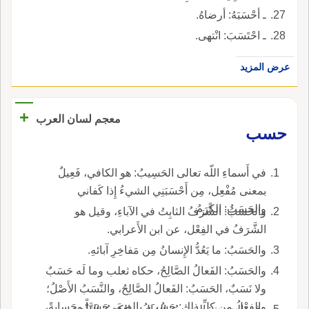
ـ أحْسَبَهُ: أرضاهُ.
ـ احْتَسَبَ: انْتهى.
عرض المزيد
+
معجم لسان العرب
حسب
في أَسماءِ اللّه تعالى الحَسِيبُ: هو الكافي، فَعِيلٌ
بمعنى مُفْعِل، مِن أَحْسَبَنِي الشيءُ إِذا كَفاني
والحَسَبُ: الكَرَمُ.
والحَسَبُ: الشَّرَفُ الثابِتُ في الآباءِ، وقيل هو
الشَّرَفُ في الفِعْل، عن ابن الأَعرابي.
والحَسَبُ: ما يَعُدُّ الإِنسانُ مِن مَفاخِرِ آبائهِ.
والحَسَبُ: الفَعالُ الصَّالِحُ، حكاه ثعلب وما لَه حَسَبٌ
ولا نَسَبٌ، الحَسَبُ: الفَعالُ الصَّالِحُ، والنَّسَبُ الأَصْلُ؛
والفِعْلُ من كلِّ ذلك: حَسُبَ، بالضم، حَسَباً وحَسابةً،