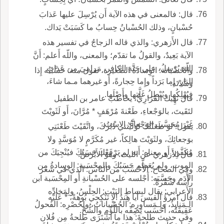
قال: فالمعنى في هذه الآية أَن يُرْسِلَ عليها عَذابَ
حُسْبانٍ، وذلك الحُسْبانُ حِسابُ ما كَسَبَتْ يَداك.
قال الأَزهري: والذي قاله الزجاجُ في تفسير هذه
الآية بَعِيدٌ، والقولُ ما تقدّم؛ والمعنى، واللّه أَعلم: أَنَّ
اللّهَ يُرْسِلُ، على جَنَّةِ الكافر، مَرامِيَ من عَذابِ
والحُسْبانة: الوِسادةُ الصَّغيرة، تقول منه: حَسَّبْتُه إِذا
النارِ، إِما بَرَداً وإِما حِجارةً، أَو غيرهما مـما شاءَ،
وَسَّدْتَه.
فيُهْلِكُها ويُبْطِلُ غَلَّتها وأَصْلَها.
قال نَهِيك الفَزارِيُّ، يخاطب عامر بن الطفيل
لتَقَيتَ، بالوَجْعاءِ، طَعْنةَ مُرْهَفٍ * مُرَّانَ، أَو لَثَويْتَ
غَيْرَ مُحَسَّب الوَجْعاءُ: الاسْتُ.
يقول: لو طَعَنْتُكَ لوَلَّيْتني دُبُرَكَ، واتَّقَيْتَ طَعْنَتِي
بوَجعائِكَ، ولثَوَيْتَ هالِكاً، غير مُكَرَّمٍ لا مُوَسَّدٍ ولا
مُكَفَّنِ؛ أَو معناه: أَنه لم يَرْفَعْكَ حَسَبُكَ فيُنْجِيَكَ من
قال الأَزهري عن الليث: وهو الأَبْرَصُ.
الموت، ولم يُعَظَّم حَسَبُكَ والمِحْسَبة: الوِسادةُ من
وفي الصحاح: الأَحْسَبُ من الناس: الذي في شعر
الأَدَمِ وحَسَّبَه: أَجْلسه على الحُسْبانةِ أَو المِحْسَبة ابن
رأْسه شُقْرةٌ.
الأَعرابي: يقال لبِساطِ البَيْتِ: الحِلْسُ، ولِمَخادِّه
قال امرؤُ القيس أَيا هِندُ !لا تنْكِحي بُوهةً، * عَلَيْه
الـمَنابِذُ، ولـمَساوِرِه: الحُسْباناتُ، ولحُصْرِه: الفُحولُ
عَقِيقَتُه، أَحْسَب يَصِفُه باللُّؤْم والشُّحِّ.
وفي حديث طَلْحةَ: هذا ما اشْتَرَى طلحةُ مِن فُلان