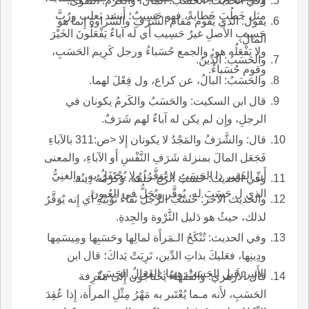
وفي الحديث: الحَسَبُ: المالُ، والكَرَمُ: التَّقْوَى.
مثل خَطُبَ خَطابةً، فهو حَسِيبٌ؛ أَنشد ثعلب ورُبَّ
يقول: الذي يَقُوم مَقام الشَّرَفِ والسَّراوةِ إِنما هو
حَسِيبِ الأَصلِ غيرُ حَسِيب أَي لَه آباءٌ يَفْعَلُونَ الخَيْرَ
المالُ.
ولا يَفْعَلُه هو؛ والجمع حُسَباءُ ورجل كَرِيم الحَسَبِ،
والحَسَبُ: الدِّينُ.
وقوم حُسَباءُ.
والحَسَبُ: البالُ، عن كراع، ول فِعْلَ لهما.
قال ابن السكيت: والحَسَبُ والكَرمُ يكونان في
الرجلِ، وإِن لم يكن له آباءٌ لهم شَرَفٌ.
قال: والشَّرَفُ والمَجْدُ لا يكونان إِلا <ص:311 بالآباءِ
فَجَعَل المالَ بمنزلة شَرَفِ النَّفْسِ أَو الآباءِ، والمعنى
أَنّ الفَقِير ذا الحَسَبِ لا يُوَقَّر، ولا يُحْتَفَلُ به، والغنِيُّ
وفي الحديث: حَسَبُ الرَّج خُلُقُه، وكَرَمُهُ دِينُه.
الذي ل حَسَبَ له، يُوقَّر ويُجَلُّ في العُيون.
والحديث الآخر: حَسَبُ الرَّجل نَقاءُ ثَوْبَيْهِ أَي إِنه يُوَقَّرُ
لذلك، حيثُ هو دَليل الثَّرْوة والجِدةِ.
وفي الحديث: تُنْكَحُ الـمَرأَة لمالِها وحَسَبِها ومِيسَمِها
ودِينِها، فعَليكَ بذاتِ الدِّين، تَرِبَتْ يَداكَ؛ قال ابن
الأَثير: قيل الحَسَبُ ههنا: الفَعَالُ الحَسَنُ.
قال الأَزهري: والفُقَهاءُ يَحْتاجُون إِلى مَعْرِفة
الحَسَبِ، لأَنه مـما يُعْتَبر به مَهْرُ مِثْلِ المرأَة، إِذا عُقِدَ