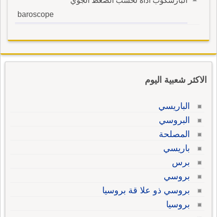
البارسكوب أداة لحسب الضغط الجوي
baroscope
الاكثر شعبية اليوم
الباريسي
البروسي
المصلحة
باريسي
برس
بروسي
بروسي ذو علا قة بروسيا
بروسيا