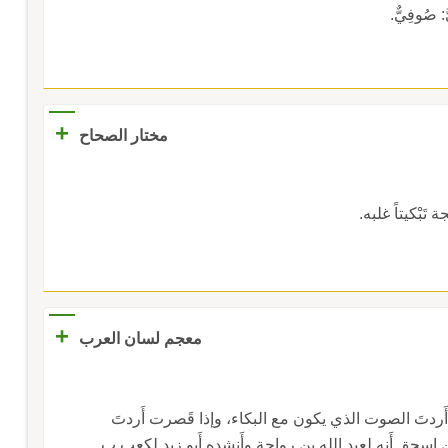
: صُوفِيٌّ.
+
مختار الصحاح
 تَبْكيتاً غلبه.
+
معجم لسان العرب
تَ أَردتَ الصوت الذي يكون مع البكاء، وإذا قَصرت أَردتَ
حق أَنه لعبد الله بن رواحة وأَنشده أَبو زيد لكعب ب