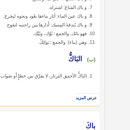
و باك المَتاعَ: اشتراه.
و باك عينَ الماء: أثار ماءها بعُود ونحوه ليخرجَ.
و باك بُندقةَ المِسك: أَدارها بين راحتيه لتفوح.
فهو بائك. والجمع : بُوَّك، وبُيَّك.
وهي (بتاء). والجمع : بَوائِكُ.
البَاكُّ
(ب)
البَاكُّ الأحمق الثرثار، لا يفرِّق بين خطإٍ أَو صَواب.
عرض المزيد
باكَ