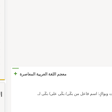
+
معجم اللغة العربية المعاصرة
ا
ات وبواكٍ: اسم فاعل من بكَى/ بكَى على/ بكَى لـ.