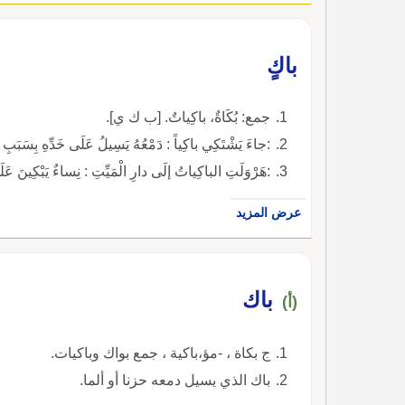
باكٍ
جمع: بُكَاةٌ، باكِياتٌ. [ب ك ي].
:جاءَ يَشْتَكِي باكِياً : دَمْعُهُ يَسِيلُ عَلَى خَدِّهِ بِسَبَبِ 
:هَرْوَلَتِ الباكِياتُ إلَى دارِ الْمَيِّتِ : نِساءٌ يَبْكِينَ عَ
عرض المزيد
باك
(أ)
ج بكاة ، -مؤ،باكية ، جمع بواك وباكيات.
باك الذي يسيل دمعه حزنا أو ألما.