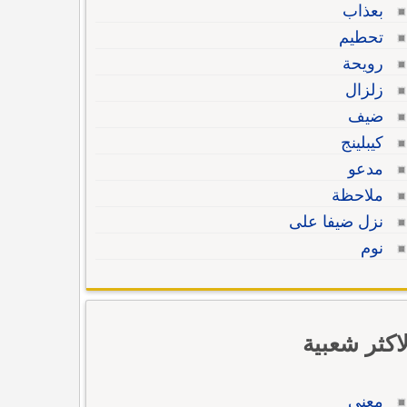
بعذاب
تحطيم
رويحة
زلزال
ضيف
كيبلينج
مدعو
ملاحظة
نزل ضيفا على
نوم
لاكثر شعبية
معنى