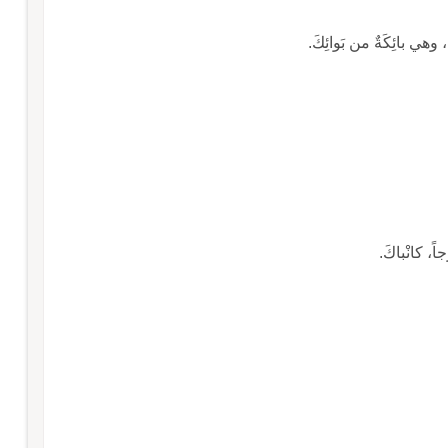
ٍ، وهي بائِكَةٌ من بَوائِكَ.
اً، كانْباكَ.