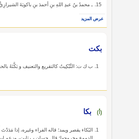
ـ محمدُ بنُ عبدِ اللهِ بنِ أحمدَ بنِ باكويَةَ الشيرازِيُّ
عرض المزيد
بكت
ب ك ت: التَّبْكِيتُ كالتقريع والتعنيف و بَكَّتَهُ بالحجة
بكا
(أ)
البُكاء يقصر ويمد؛ قاله الفراء وغيره، إذا مَدَدْ
الدموع وخروجها؛ قال حسان ب ثابت، وزعم ابن إس