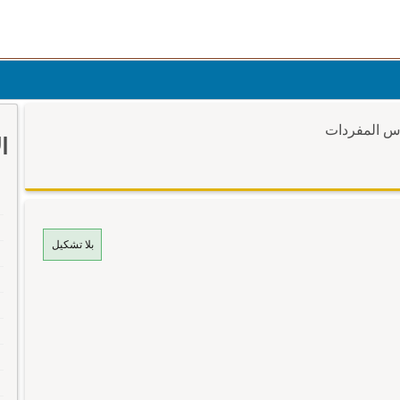
وس المفردات
ا
بلا تشكيل