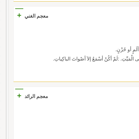
+
معجم الغني
ألَمٍ أو حُزْنٍ.
لَى الْمَيِّتِ. :لَمْ أكُنْ أسْمَعُ إلاَ أصْواتَ الباكِياتِ.
+
معجم الرائد