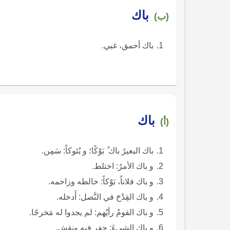
باك
(ب)
باك أحمق، غبي.
باك
(أ)
باك البعيرُ باك ُ بَوْكًا؛ و بُئوكاً: سَمِن.
و باك الأمرُ: اختلط.
و باك فلاناً، بَوْكاً: خالطه وزاحمه.
و باك القِدْحَ في النَّصل: أَدخله.
و باك القومُ رأيُهم: لم يجدوا له مَخرجًا.
و باك الشيءَ: حفر فيه ونقش.