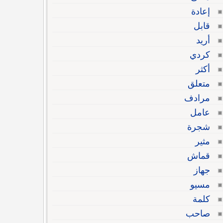
إعادة
قابل
أريد
كردي
أكثر
متعلق
مرادف
عامل
شجرة
مثير
قماش
جهاز
مسيو
كلمة
صاحب