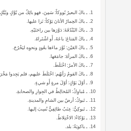
ـ باكَ البعيرُ بُووكاً: سَمِنَ، فهو بائِكٌ من بُوَّكٍ وبُيَّك
ـ باكَ الحِمارُ الأتانَ بَوْكاً: نَزا عليها.
ـ باكَ البُنْدُقَةَ: دَوَّرَها بين راحَتَيْهِ.
ـ باكَ المَتاعَ: باعَهُ، أَو اشْتَراهُ.
ـ باكَ العَيْنَ: ثَوَّرَ ماءَها بعُودٍ ونحوِه ليَخْرُجَ.
ـ باكَ المرأةَ: جامَعَها.
ـ باكَ الأمرُ: اخْتَلَطَ.
ـ باكَ القومُ رَأيَهُم: اخْتَلَطَ عليهم، فلم يَجِدوا مَخْرَج
ـ أوّلَ بَوْكٍ: أوّلَ مرةٍ أَو شيءٍ.
ـ مُباوِكُ: المُخالِطُ في الجِوارِ والصحابةِ.
ـ تَبوكُ: أرضٌ بين الشامِ والمدينةِ.
ـ تَبوكِيُّ: عِنَبٌ طائِفِيٌّ نُسِبَ إليها.
ـ بَوْكاءُ: الاخْتِلاطُ.
ـ باكويَةُ: بلد.