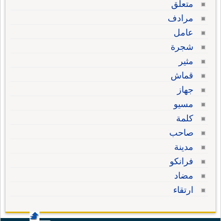
متعلق
مرادف
عامل
شجرة
مثير
قماش
جهاز
مسيو
كلمة
صاحب
مدينة
فرانكو
مضاد
ارتقاء