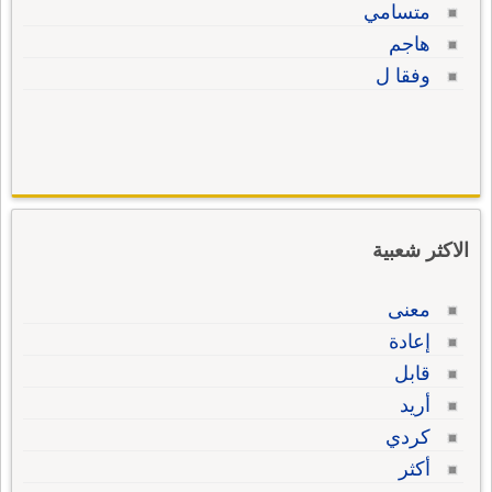
متسامي
هاجم
وفقا ل
الاكثر شعبية
معنى
إعادة
قابل
أريد
كردي
أكثر