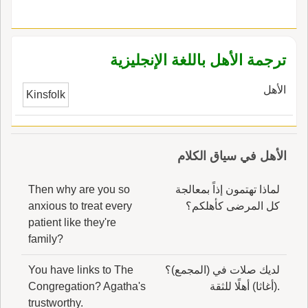
من الوُلُوج، ثم إِنك مع ذلك قد تجدهم أَبدلوا الدال
من هذه التا فقالوا دَوْلَج، وأَنت مع ذلك قد تقول
دَوْلَج في جميع هذه المواضع التي تقو فيها تَوْلَج،
ترجمة الأهل باللغة الإنجليزية
وإِن كانت الدال مع ذلك بدلاً من التاء التي هي بدل
م الواو؟ فالجواب عن ذلك أَن هذه مغالطة من
الأهل
Kinsfolk
السائل، وذلك أَنه إِنما كا يطَّرد هذا له لو كانوا
يقولون وَوْلَج ودَوْلَج ويستعملون دَوْلَجاً في جمي
أَماكن وَوْلَج، فهذا لو كان كذا لكان له به تَعَلّقٌ،
الأهل في سياق الكلام
وكانت تحتس زيادة، فأَما وهم لا يقولون وَوْلَج البَتَّةَ
كراهية اجتماع الواوين في أَو الكلمة، وإِنما قالوا
لماذا تهتمون إذاً بمعالجة
Then why are you so
تَوْلَج ثم أَبدلوا الدال من التاء المبدلة م الواو فقالوا
كل المرضى كأهلكم؟
anxious to treat every
دَوْلَج، فإِنما استعملوا الدال مكان التاء التي هي في
patient like they're
المرتب قبلها تليها، ولم يستعملوا الدال موضع الواو
family?
التي هي الأَصل فصار إِبدا الدال من التاء في هذا
الموضع كإِبدال الهمزة من الواو في نح أُقِّتَتْ وأُجُوه
لديك صلات في (المجمع)؟
You have links to The
لقربها منها، ولأَنه لا منزلة بينهما واسطة، وكذلك لو
.(أغاثا) أهلًا للثقة
Congregation? Agatha's
عار معارض بهُنَيْهَة تصغير هَنَة فقال: أَلست تزعم
trustworthy.