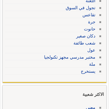
اللعنة
تجول في السوق
تقاعس
جرة
حانوت
دكان صغير
شعب طائفة
عول
مختبر مدرسي مجهز تكنولجيا
ملة
يستخرج
الاكثر شعبية
معنى