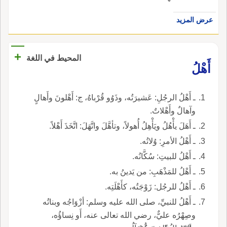
عرض المزيد
+
المحيط في اللغة
أَهْلُ
ـ أَهْلُ الرجُلِ: عَشيرَتُه، وذَوُو قُرْباهُ، ج: أَهْلونَ وأَهالٍ
وآهالٌ وأَهْلاتٌ.
ـ أَهَلَ يأْهُلُ ويَأْهِلُ أُهولاً، وتأهَّلَ واتَّهَلَ: اتَّخَذَ أَهْلاً.
ـ أَهْلُ الأمرِ: وُلاتُه.
ـ أَهْلُ للبيتِ: سُكَّانُه.
ـ أَهْلُ للمَذْهَبِ: من يَدينُ به.
ـ أَهْلُ للرجُل: زَوْجَتُه، كأَهْلَتِه.
ـ أَهْلُ للنبيِّ، صلى الله عليه وسلم: أزْوَاجُه وبناتُه
وصِهْرُه عليٌّ، رضي الله تعالى عنه، أَو نِساؤُه،