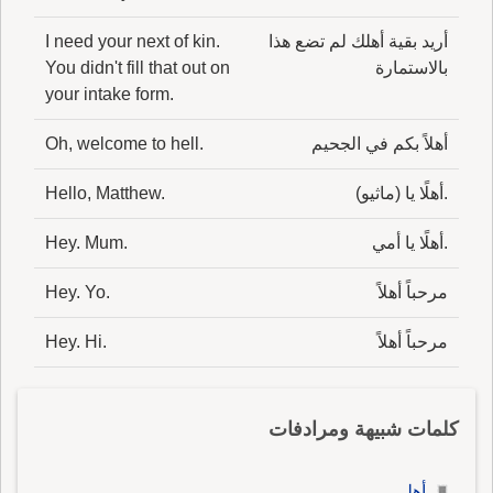
أَن أَصلها هُنَيْوَة ث صارت هُنَيَّة ثم صارت هُنَيْهة،
وأَنت قد تقول هُنَيْهة في كل موضع قد تقو فيه
أريد بقية أهلك لم تضع هذا
I need your next of kin.
بالاستمارة
You didn't fill that out on
هُنَيَّة؟ كان الجواب واحداً كالذي قبله، أَلا ترى أَن
your intake form.
هُنَيْو الذي هو أَصل لا يُنْطَق به ولا يستعمل البَتَّة
فجرى ذلك مجرى وَوْلَج ف رفضه وترك استعماله؟
أهلاً بكم في الجحيم
Oh, welcome to hell.
فهذا كله يؤَكد عندك أَن امتناعه من استعمال آل ف
جميع مواقع أَهل إِنما هو لأَن فيه بدلاً من بدل، كما
.أهلًا يا (ماثيو)
Hello, Matthew.
كانت التاء في القس بدلاً من بدل والإِهالَةُ: ما أَذَبْتَ
من الشحم، وقيل: الإِهَالة الشحم والزيت وقيل: كل
.أهلًا يا أمي
Hey. Mum.
دهن اؤْتُدِم به إِهالةٌ، والإِهالة الوَدَك.
مرحباً أهلاً
Hey. Yo.
مرحباً أهلاً
Hey. Hi.
كلمات شبيهة ومرادفات
أهلي