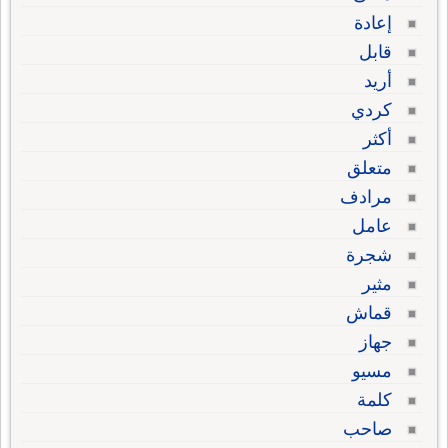
إعادة
قابل
أريد
كردي
أكثر
متعلق
مرادف
عامل
شجرة
مثير
قماش
جهاز
مسيو
كلمة
صاحب