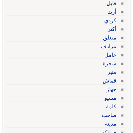
قابل
أريد
كردي
أكثر
متعلق
مرادف
عامل
شجرة
مثير
قماش
جهاز
مسيو
كلمة
صاحب
مدينة
فرانكو