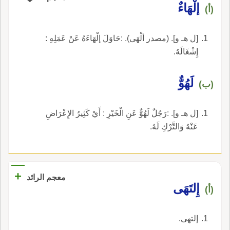
إلْهَاءٌ
(أ)
[ل هـ و]. (مصدر ألْهَى). :حَاوَلَ إلْهَاءَهُ عَنْ عَمَلِهِ :
إِشْغَالَهُ.
لَهُوٌّ
(ب)
[ل هـ و]. :رَجُلٌ لَهُوٌّ عَنِ الْخَيْرِ : أَيْ كَثِيرُ الإِعْرَاضِ
عَنْهُ وَالتَّرْكِ لَهُ.
+
معجم الرائد
إِلتَهَى
(أ)
إلتهى.