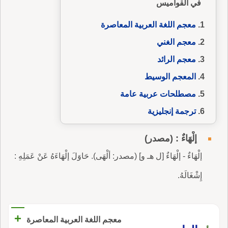
في القواميس
معجم اللغة العربية المعاصرة
معجم الغني
معجم الرائد
المعجم الوسيط
مصطلحات عربية عامة
ترجمة إنجليزية
إلْهَاءٌ : (مصدر)
إلْهَاءٌ - إلْهَاءٌ [ل هـ و] (مصدر: ألْهَى). حَاوَلَ إلْهَاءَهُ عَنْ عَمَلِهِ :
إِشْغَالَهُ.
+
معجم اللغة العربية المعاصرة