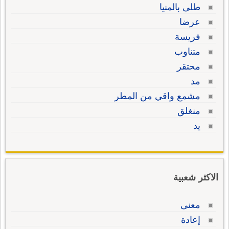
طلى بالمنيا
عرضا
فريسة
متناوب
محتقر
مد
مشمع واقي من المطر
منغلق
يد
الاكثر شعبية
معنى
إعادة