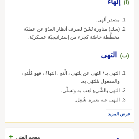
إلهاء
(أ)
مصدر ألهى.
(سك) مناورة تُشَنّ لصرف أنظار العدُوّ عن عمليّة
مخطَّطة خاصّة كجزء من إستراتيجيّة عسكريّة.
التهى
(ب)
التهى بـ / التهى عن يلتهي ، الْتَهِ ، التهاءً ، فهو مُلْتهٍ ،
والمفعول مُلتهًى به.
التهى بالشَّيءِ لعِب به وتسلَّى.
التهى عنه بغيره: شُغِل.
عرض المزيد
+
معجم الغني