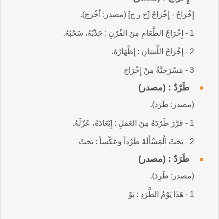
إِخْرَاجٌ - إِخْرَاجٌ [خ ر ج] (مصدر: أخْرَجَ).
1 - إِخْرَاجُ الطَّعَامِ مِنَ الفُرْنِ : جَذْبُهُ، سَحْبُهُ.
2 - إِخْرَاجُ اللِّسَانِ : إِظْهَارُهُ.
3 - مَسْرَحِيَّةٌ مِنْ إِخْرَاج
طَرْدٌ : (مصدر)
(مصدر: طَرَدَ).
1 - قَرَّرَ طَرْدَهُ مِنَ العَمَلِ : إِبْعَادَهُ، عَزْلَهُ.
2 - بَحَثَ الْمَسْأَلَةَ طَرْداً وَعَكْساً : بَحَثَ
طَرَدٌ : (مصدر)
(مصدر: طَرِدَ).
1 - هَذَا يَوْمُ الطَّرَدِ : يَوْ