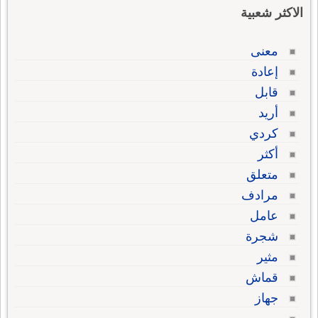
الاكثر شعبية
معنى
إعادة
قابل
أريد
كردي
أكثر
متعلق
مرادف
عامل
شجرة
مثير
قماش
جهاز