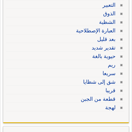
التعبير
الذوق
الشظية
العبارة الإصطلاحية
بعد قليل
تقدير شديد
حيوية بالغة
ريم
سريعا
شق إلى شظايا
قريبا
قطعة من الجبن
لهجة