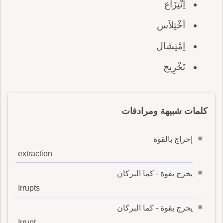
اِنْتِزَاع
اَخْتِلاَس
اِمْتِشَال
تَخْرِيج
كلمات شبيهة ومرادفات
إخراج بالقوة
extraction
يخرج بقوة - كما البركان
Irrupts
يخرج بقوة - كما البركان
Irrupt