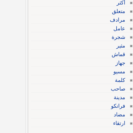
أكثر
متعلق
مرادف
عامل
شجرة
مثير
قماش
جهاز
مسيو
كلمة
صاحب
مدينة
فرانكو
مضاد
ارتقاء