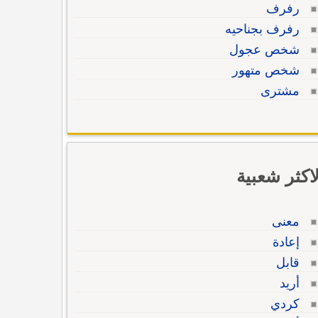
رفرف
رفرف بجناحيه
شخص عجول
شخص متهور
مشترى
لاكثر شعبية
معنى
إعادة
قابل
أريد
كردي