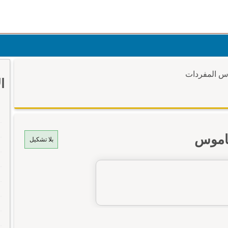
وس المفردات
ا
قاموس
بلا تشكيل