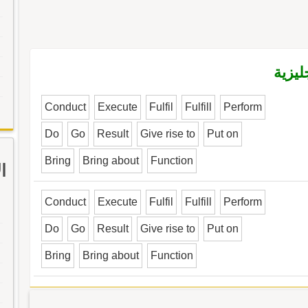
ليزية
Conduct
Execute
Fulfil
Fulfill
Perform
Do
Go
Result
Give rise to
Put on
Bring
Bring about
Function
ا
Conduct
Execute
Fulfil
Fulfill
Perform
Do
Go
Result
Give rise to
Put on
Bring
Bring about
Function