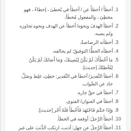
أخطأَ / أخطأَ عن / أخطأَ في يُخطئ ، إخطاءً ، فهو
مخطِئ ، والمفعول مُخطَأ.
أخطأ الهدفَ ونحوَه/ أخطأ عن الهدف ونحوه تجاوزه
ولم يصبه.
أخطأته الرصاصةُ.
أخطأه الحظُّ/ التوفيقُ: لم يحالفه.
مَا أَخْطَأَكَ لَمْ يَكُنْ لِيُصِيبَكَ، وَمَا أَصَابَكَ لَمْ يَكُنْ
لِيُخْطِئَكَ [حديث].
أخطأ التَّقديرَ/ أخطأ في التَّقدير: خطِئ، غلِط وضَلَّ،
حاد عن الصَّواب.
أخطأ في حقِّ جاره.
أخطأ في العنوان/ الفتوى.
وَإِذَا حَكَمَ فَاجْتَهَدَ فَأَخْطَأَ فَلَهُ أَجْر [حديث].
أخطأَ الرَّجلَ: أوقعه في الخطأ.
أخطأَ الرَّجلُ عن جهل: أذنب، ارتكب الذَّنبَ على غير