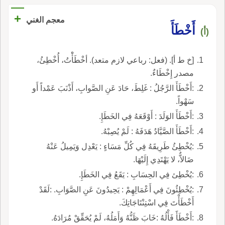
+
معجم الغني
أَخْطَأَ
(أ)
[خ ط أ]. (فعل: رباعي لازم متعد). أخْطَأْْتُ، أُخْطِئُ،
مصدر إِخْطَاءٌ.
:أَخْطَأَ الرَّجُلُ : غَلِطَ، حَادَ عَنِ الصَّوابِ، أَذْنَبَ عَمْداً أَو
سَهْواً.
:أَخْطَأَ الوَلَدَ : أَوْقَعَهُ فِي الخَطَإِ.
:أَخْطَأَ الصَّيَّادُ هَدَفَهُ : لَمْ يُصِبْهُ.
:يُخْطِئُ طَرِيقَهُ فِي كُلِّ مَسَاءٍ : يَعْدِل وَيَمِيلُ عَنْهُ
ضَالاٌّ، لا يَهْتَدِي إِلَيْهَا.
:يُخْطِئ فِي الحِسَابِ : يَقَعُ فِي الخَطَإِ.
:يُخْطِئُونَ فِي أَعْمَالِهِمْ : يَحِيدُونَ عَنِ الصَّوَابِ. :لَقَدْ
أَخْطَأْتَ فِي اسْتِنْتَاجَاتِكَ.
:أَخْطَأََ فَأْلُهُ :خَابَ ظَنُّهُ وَأَمَلُهُ، لَمْ يُحَقِّقْ مُرَادَهُ.