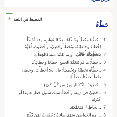
+
المحيط في اللغة
خَطْءُ
ـ خَطْءُ وخَطَأُ وخَطَاءُ: ضِدُّ الصَّوابِ، وقد أخْطَأَ
إخْطَاءً وخاطِئَةً، وتَخَطَّأَ وخَطِئَ، وأخْطَيْتُ: لُغَيَّةٌ
رَدِيئَةٌ، أو لُثْغَةٌ.
ـ خَطِيئَةُ: الذَّنْبُ، أو ما تُعُمِّدَ منه،كالخِطْءِ.
ـ خَطَأُ: ما لم يُتَعَمَّدْ الجمع: خَطَايا وخَطَائِئُ.
ـ خَطَّأَهُ تَخْطِئَةً وتَخْطِيئاً: قال له: أخْطَأْتَ، وخَطِئَ
يَخْطَأُ خِطْئاً وخِطْأَةً.
ـ خَطِيئَةُ: النَّبْذُ اليَسِيرُ من كُلِّ شَيْءٍ.
ـ خَطِئَ في ديِنِه، وأخْطَأَ: سَلَكَ سَبِيلَ خَطَأٍ عامِداً أو
غَيْرَهُ.
ـ الخَاطِئُ: مُتَعَمَّدُهُ.
ـ ' مع الخَوَاطِئِ سَهْمٌ صائِبٌ': يُضُرَبُ لِمَنْ يُكْثِرُ