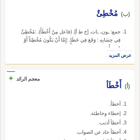
مُخْطِئٌ
(ب)
جمع: ـون، ـات. [خ ط أ]. (فاعل مِنْ أَخْطَأَ). :مُخْطِئٌ
فِي حِسَابِهِ : وَقَعَ فِي خَطَإٍ. :إِمَّا أَنْ يَكُونَ مُخْطِئاً أَوْ
مُصِيباً.
عرض المزيد
+
معجم الرائد
أَخْطَأ
(أ)
أخطأ.
إخطاء وخاطئة.
أخطأ أذنب.
أخطأ حاد عن الصواب.