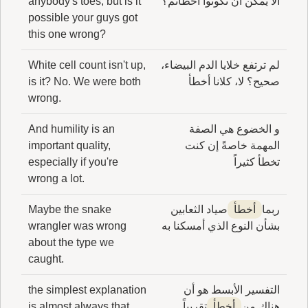
ألا يمكن أن تكونوا أخطأتم؟
anybody's toes, but is it
possible your guys got
this one wrong?
لم ترتفع خلايا الدم البيضاء،
White cell count isn't up,
صحيح؟ لا، كلانا أخطأ
is it? No. We were both
wrong.
و الخضوع هي الصفة
And humility is an
المهمة خاصةً إن كنت
important quality,
تخطأ كثيراً
especially if you're
wrong a lot.
ربما
أخطأ
صياد الثعابين
Maybe the snake
بشأن النوع الذي أمسكنا به
wrangler was wrong
about the type we
caught.
التفسير الأبسط هو أن
the simplest explanation
هناك من
أخطأ
تقريباً
is almost always that