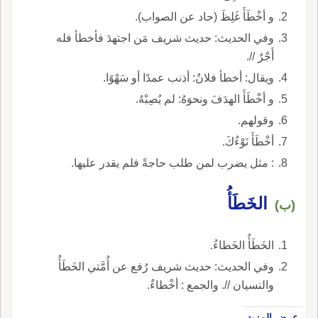
و أخْطَأَ غَلِظَ (حاد عن الصواب).
وفي الحديث: حديث شريف مَن اجتهدَ فأخطأ فله
أَجْرٌ //.
ويقال: أخطأ فلانٌ: أذنب عمدًا أو سَهْوًا.
و أخْطَأَ الهدَفَ ونحوَهُ: لم يُصِبْهُ.
وقولهم.
أخْطَأَ نَوْءُكَ.
: مثل يضرب لمن طلب حاجةً فلم يقدر عليها.
الخَطَأُ
(ب)
الخَطَأُ الخَطاءُ.
وفي الحديث: حديث شريف رُفع عن أُمَّتي الخَطَأُ
والنسيان //. والجمع : أخْطاءٌ.
عرض المزيد