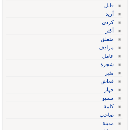
قابل
أريد
كردي
أكثر
متعلق
مرادف
عامل
شجرة
مثير
قماش
جهاز
مسيو
كلمة
صاحب
مدينة