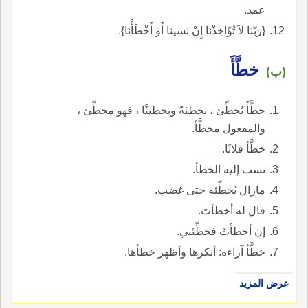
عمد.
{رَبَّنَا لاَ تُؤَاخِذْنَا إِنْ نَسِينَا أَوْ أَخْطَأْنَا}.
خطَّأَ
(ب)
خطَّأَ يُخطِّئ ، تخطئةً وتخطيئًا ، فهو مخطِّئ ،
والمفعول مخطَّأ.
خطَّأ فلانًا.
نسب إليه الخطأ.
مازال يُخطِّئه حتى غضب.
قال له أخطأتَ.
إن أخطأتُ فخطِّئني.
خطَّأ آراءه: أنكرها وأظهر خطأها.
عرض المزيد