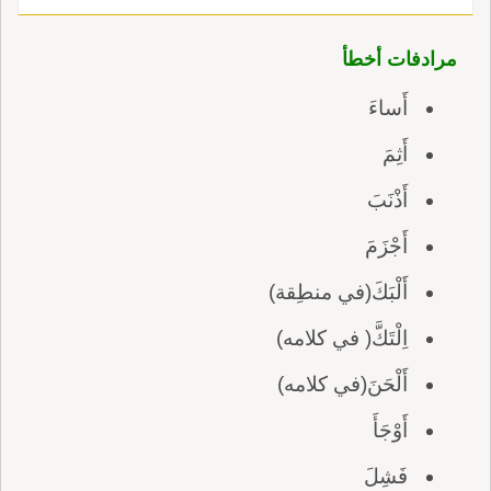
مرادفات أخطأ
أَساءَ
أَثِمَ
أَذْنَبَ
أَجْزَمَ
أَلْبَكَ(في منطِقة)
اِلْتَكَّ( في كلامه)
أَلْحَنَ(في كلامه)
أَوْجَأَ
فَشِلَ