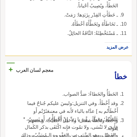
الخَطَأَ، ويُصِيبُ أحْياناً.
ـ خَطَأَتِ القِدْر بِزَبَدِها: رَمَتْ.
ـ تَخَاطَأَهُ وتَخَطَّأَهُ أخْطَأَهُ.
ـ مُسْتَخْطِئَةُ: النَّاقَةُ الحائِلُ.
عرض المزيد
+
معجم لسان العرب
خطأ
الخَطَأُ والخَطاءُ: ضدُّ الصواب.
وقد أَخْطَأَ، وفي التنزيل:وليسَ عليكم جُناحٌ فيما
أَخْطَأْتُم به ] عدَّاه بالباء لأَنه في معنىعَثَرْتُم أَو
غَلِطْتُم؛ وقول رؤْبة يا رَبِّ إِنْ أَخْطَأْتُ، أَو نَسِيتُ، *
وأَخْطَأَ وتَخَطَّأَ بمعنى، ولا تقل أَخْطَيْتُ، وبعضهم
فأَنتَ لا تَنْسَى، ولا تمُوت فإِنه اكْتَفَى بذكر الكَمال
يقوله.
والفَضْل، وهو السَّبَب من العَفْو وه الـمُسَبَّبُ، وذلك