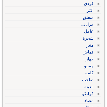
كردي
أكثر
متعلق
مرادف
عامل
شجرة
مثير
قماش
جهاز
مسيو
كلمة
صاحب
مدينة
فرانكو
مضاد