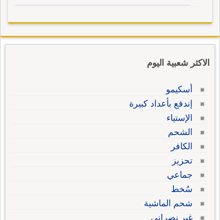
الاكثر شعبية اليوم
أسكيمو
إندفع بأعداد كبيرة
الإستياء
الشحم
الكافر
تحزيز
جماعي
سُخط
شحم الماشية
غير نصراني