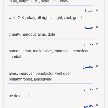
in all, alright, O.K., okay, O.K., okey
حسنا
well, O.K., okay, all right, alright, cool, good
حسنة
charity, handout, alms, dole
محسن
humanitarian, meliorative, improving, beneficent,
charitable
محسن
alms, improver, benefactor, well doer,
philanthropist, almsgiving
محسن
be detested
نحاس