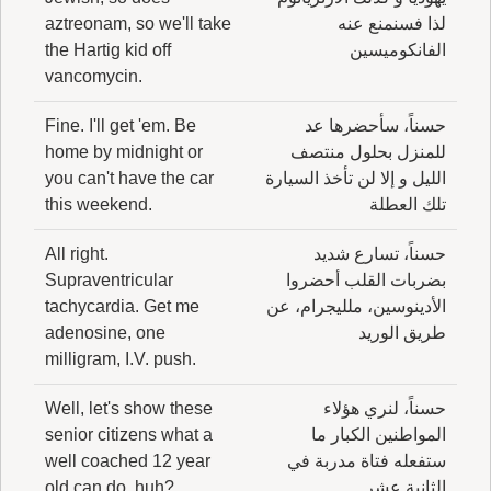
لذا فسنمنع عنه
aztreonam, so we'll take
الفانكوميسين
the Hartig kid off
vancomycin.
حسناً، سأحضرها عد
Fine. I'll get 'em. Be
للمنزل بحلول منتصف
home by midnight or
الليل و إلا لن تأخذ السيارة
you can't have the car
تلك العطلة
this weekend.
حسناً، تسارع شديد
All right.
بضربات القلب أحضروا
Supraventricular
الأدينوسين، ملليجرام، عن
tachycardia. Get me
طريق الوريد
adenosine, one
milligram, I.V. push.
حسناً، لنري هؤلاء
Well, let's show these
المواطنين الكبار ما
senior citizens what a
ستفعله فتاة مدربة في
well coached 12 year
الثانية عشر
old can do, huh?