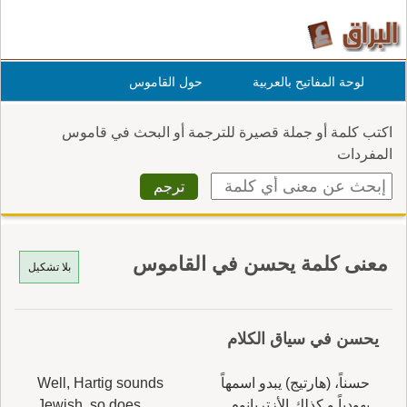
لوحة المفاتيح بالعربية
حول القاموس
اكتب كلمة أو جملة قصيرة للترجمة أو البحث في قاموس
المفردات
معنى كلمة يحسن في القاموس
بلا تشكيل
يحسن في سياق الكلام
حسناً، (هارتيج) يبدو اسمهاً
Well, Hartig sounds
يهودياً و كذلك الأزتريانوم
Jewish, so does