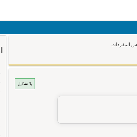
وس المفردات
ا
بلا تشكيل