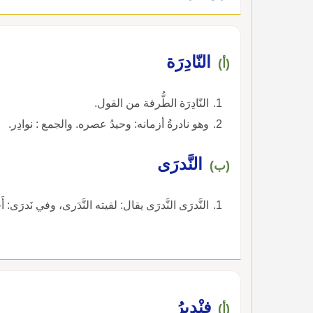
النّادِرَة
(أ)
النّادِرَة الطُّرفة من القول.
وهو نادرةُ أزمانه: وحيدُ عصره. والجمع : نوادِر.
النَّدرَى
(ب)
النَّدرَى النَّدرَى يقال: لقيته النَّدَرى، وفي نَدرَى: أَحي
فِنْدِيرُ
(أ)