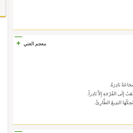
+
معجم الغني
َجَاعَةٌ نَادِرَةٌ.
ْهَبُ إِلَى الفُرْجَةِ إِلاَّ نَادِراً.
ضْحِكُهَا البَدِيعُ الطَّارِئُ.