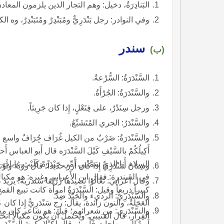
البَنادِرَةُ، دخيل: وهم التجار الذين يلزمون المعادن،
وفي النوادر: رجل بَنْدَرِيٌّ ومُبَنْدِرٌ ومُتَبَنْدِرٌ، وه ا
سندر
(ب)
السَّنْدَرَةُ: السُّرْعةُ.
والسَّنْدَرَةُ: الجُرْأَةُ.
ورجل سِنَدْرٌ، على فِنَعْلٍ، إِذا كان جَرِيئاً.
والسَّنْدَرُ: الجري المُتَشَبِّعُ.
والسَّنْدَرَةُ: ضَرْبٌ من الكيل غُرَاف جُِرَافٌ و
أَكِيلُكُمْ بالسَّيْفِ كَيْلَ السَّنْدَرَه قال أَبو ال
السلام أَنا الذي سَمَّتْنِي أَمِّي حَيْدَرَهْ كَلَيْثِ غا
وسِنانٌ سَنْدَرِيٌّ إِذا كان أَزر حديداً؛ قال رؤبة وأَوْ
في السندرة: فقال ابن الأَعرابي وغيره: هو مكيال كبي
وقال أَعرابي: تَعَالَوْا نصيدها زُرَيْقا سندرية؛ يري
كبيراً ذريعاً وقيل: السَّنْدَرَةُ امرأَة كانت تبيع القم
والسَّنْدَرِيُّ: الرديء والجَيِّدُ ضِدٌّ.
العَجَلةُ، والنون زائدة، يقال: رج سَنْدَرِيُّ إِذا كان عَ
والسَّنْدَرِي: من شعرائهم؛ قيل: هو شاعر كان مع عَلْق
الفِرار، قال القتيبي: ويحتمل أَن يكون مكيالاً اتخذ م 
لَبِيدٌ إِلى مهاجات فَأَبى؛ وقال لِكَيْلا يكونَ السَّنْدَرِي