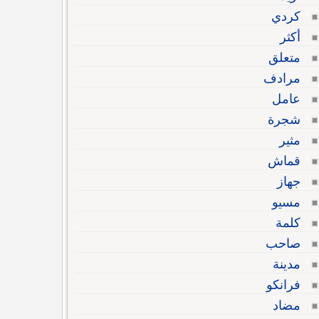
كردي
أكثر
متعلق
مرادف
عامل
شجرة
مثير
قماش
جهاز
مسيو
كلمة
صاحب
مدينة
فرانكو
مضاد