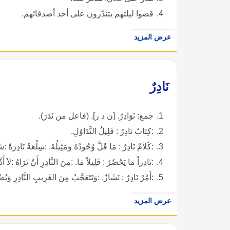
قضوا ليلتهم يتندّرون على أحد أصدقائهم.
عرض المزيد
نَادِرٌ
جمع: نَوَادِرُ. [ن د ر]. (فاعل من نَدَرَ).
:كِتَابٌ نَادِرٌ : قَلِيلُ التَّدَاوُلِ.
:كَلاَمٌ نَادِرٌ : مَا قَلَّ وُجُودُهُ وَمَثِيلُهُ. :سِلْعَةٌ نَادِرَةٌ :ش
:نَادِراً مَا يَحْضُرُ : قَلِيلاً مَا. :مِنَ النَّادِرِ أَنْ تَرَاهُ :لاَ أَذ
:أَمْرٌ نَادِرٌ : نَشَازٌ. :وَتَتَعَجَّبُ مِنَ الغَرِيبِ النَّادِرِ وَيُ
عرض المزيد