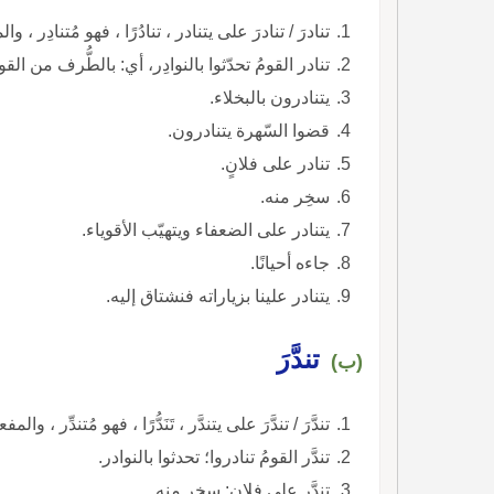
تنادرَ / تنادرَ على يتنادر ، تنادُرًا ، فهو مُتنادِر ، و
تنادر القومُ تحدّثوا بالنوادِر، أي: بالطُّرف من الق
يتنادرون بالبخلاء.
قضوا السّهرة يتنادرون.
تنادر على فلانٍ.
سخِر منه.
يتنادر على الضعفاء ويتهيّب الأقوياء.
جاءه أحيانًا.
يتنادر علينا بزياراته فنشتاق إليه.
تندَّرَ
(ب)
تندَّرَ / تندَّرَ على يتندَّر ، تَنَدُّرًا ، فهو مُتندِّر ، والم
تندَّر القومُ تنادروا؛ تحدثوا بالنوادر.
تندَّر على فلان: سخر منه.