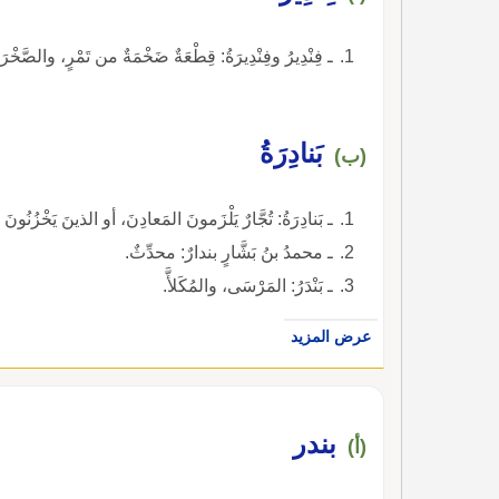
ـ فِنْدِيرُ وفِنْدِيرَةُ: قِطْعَةٌ ضَخْمَةٌ من تَمْرٍ، والصَّخ
بَنادِرَةُ
(ب)
ـ بَنادِرَةُ: تُجَّارٌ يَلْزَمونَ المَعادِنَ، أو الذينَ يَخْزُنُونَ ا
ـ محمدُ بنُ بَشَّارٍ بندارٌ: محدِّثٌ.
ـ بَنْدَرُ: المَرْسَى، والمُكَلأَّ.
عرض المزيد
بندر
(أ)