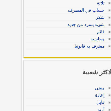
ثلاثة
حساب في المصرف
شكر
شىء يسرد من جديد
قائم
محاسبة
معترف به قانونيا
لاكثر شعبية
معنى
إعادة
قابل
أريد