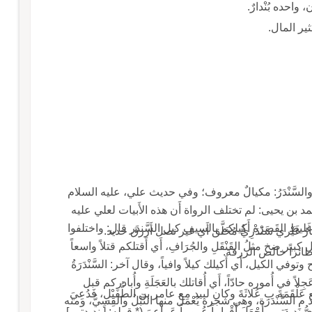
 واحده بُنْدارٌ.
لكثير المال.
اسع والسَّنْدَرُ: مكيالٌ معروف؛ وفي حديث علي، عليه السلام
عباس أَحمد بن يحيى: لم تختلف الرواة أَن هذه الأَبيات لعلي عليه
باتٍ غَليظِ القَصَرَهْ أَكِيلكم بالسيف كيل السَّندَر قال: واختلفوا
تارُ غَيْري سَنْدَرِيٌّ مُخَلَّق أَي غير نصل أَزرق حديد.
ر ضخ مثلُ القَنْقَلِ والجُرَافِ، أَي أَقتلكم قتلاً واسعاً
د طائراً خالص الزرقة.
ح وتوفي الكيل، أَي أَكيلك كيلاً وافياً، وقال آخر: السَّنْدَرَةُ
جِلاً في أُموره حادّاً، أَي أُقاتلك بالعَجَلَةِ وأُبادركم قبل
َمَةَ ب عُلاثَةَ وكان لبيد مع عامر بن الطُّفَيْلِ، فَدُعِيَ
السَّنْدَرَة، وهي شجرة يُعْمَلُ منها النَّبْلُ والقِسِيُّ، ومنه
ُّ نَدِيدَتي وأَجْعَلَ أَقْواماً عُموماً عَماعِمَ (* قوله: [ نديدتي ]