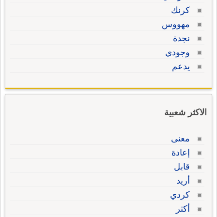
كرنك
مهووس
نجدة
وجودي
يدعم
الاكثر شعبية
معنى
إعادة
قابل
أريد
كردي
أكثر