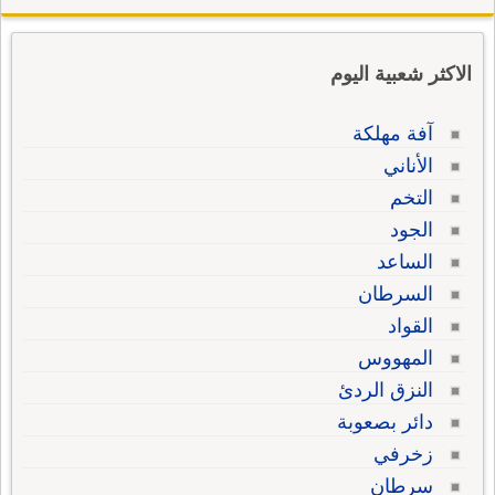
الاكثر شعبية اليوم
آفة مهلكة
الأناني
التخم
الجود
الساعد
السرطان
القواد
المهووس
النزق الردئ
دائر بصعوبة
زخرفي
سرطان