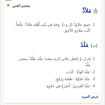
+
معجم الغني
مَلاَذٌ
(أ)
جمع: مَلاَوِذُ. [ل و ذ]. :وَجَدَ فِي بَيْتِ أَهْلِهِ مَلاَذاً : مَلْجَأً.
:أَنْتَ مَلاَذِي الأَخِيرُ.
مَلَذَ
(ب)
[م ل ذ]. (فعل: ثلاثي لازم متعد). مَلَذَ، يَمْلُذُ، مصدر
مَلْذٌ.
:مَلَذَ الوَلَدُ : كَذَبَ.
:مَلَذَ عَدُوَّهُ : طَعَنَهُ بِرُمْحٍ.
:مَلَذَ الفَرَسُ : أَسْرَعَ فِي عَدْوِهِ.
عرض المزيد