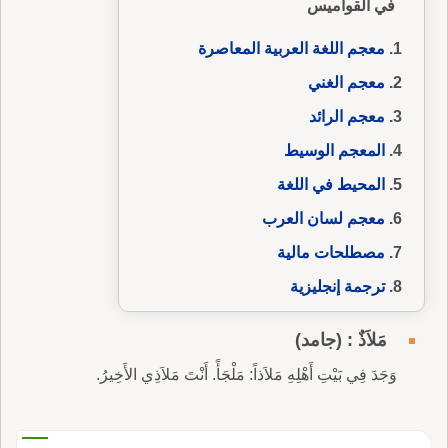
في القواميس
معجم اللغة العربية المعاصرة
معجم الغني
معجم الرائد
المعجم الوسيط
المحيط في اللغة
معجم لسان العرب
مصطلحات مالية
ترجمة إنجليزية
مَلاَذٌ : (جامد)
وَجَدَ فِي بَيْتِ أَهْلِهِ مَلاَذاً: مَلْجَأً. أَنْتَ مَلاَذِي الأَخِيرُ.