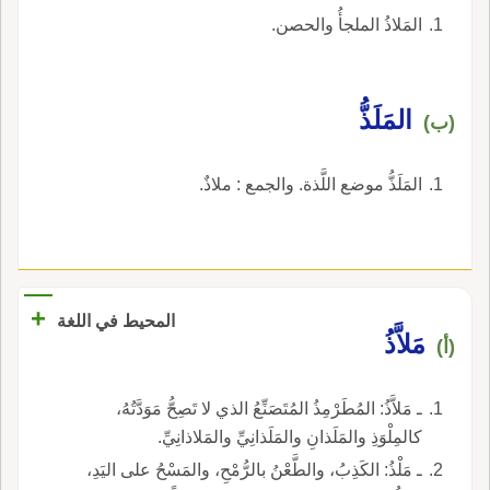
المَلاذُ الملجأُ والحصن.
المَلَذُّ
(ب)
المَلَذُّ موضع اللَّذة. والجمع : ملاذٌ.
+
المحيط في اللغة
مَلاَّذُ
(أ)
ـ مَلاَّذُ: المُطَرْمِذُ المُتَصَنِّعُ الذي لا تَصِحُّ مَوَدَّتُهُ،
كالمِلْوَذِ والمَلَذانِ والمَلَذانِيِّ والمَلاذانِيِّ.
ـ مَلْذُ: الكَذِبُ، والطَّعْنُ بالرُّمْحِ، والمَسْحُ على اليَدِ،