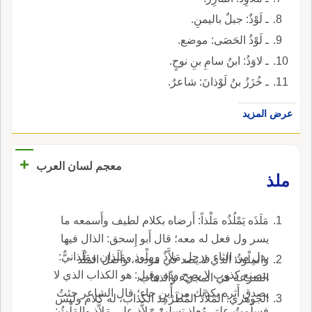
ـ لَوْذٌ: جبلٌ باليمنِ.
ـ لَوْذُ الحَصَى: موضع.
ـ لاوَذُ: ابنُ سامِ بنِ نوحٍ.
ـ خُزَزُ بنُ لَوْذانَ: شاعرٌ.
عرض المزيد
+
معجم لسان العرب
ملذ
مَلَذَه يَمْلُذُه مَلْذاً: أَرضاه بكلام لطيف وأَسمعه ما
يسر ول فعل له معه؛ قال أَبو إِسحق: الذال فيها
بدل من الثاء ورجل مَلاَّذٌ ومِلْوذ ومَلَذان ومَلَذانيٌّ:
والمِلْوذُ: الذي لا يصد في مودته، وأَصل الملْذ
يتصنع كذوب لا يصح ودّه وقيل: هو الكذاب الذي لا
السرعة في المجيء والذهاب.
يصدق أَثره يكذبك من أَين جاء؛ قال الشاعر جئتُ
الجوهري: المَلاَّذ المُطَرْمِذ الكذاب، له كلام وليس
فسلّمتُ على مُعاذِ تسليمَ مَلاَّذٍ على مَلاَّذ والمَلْثُ: