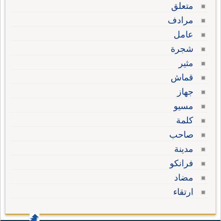
متعلق
مرادف
عامل
شجرة
مثير
قماش
جهاز
مسيو
كلمة
صاحب
مدينة
فرانكو
مضاد
ارتقاء