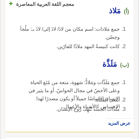
+
معجم اللغة العربية المعاصرة
مَلاذ
(أ)
جمع مَلاذات: اسم مكان من لاذَ/ لاذَ إلى/ لاذَ بـ: ملْجأ
وحِصْن.
كانت كنيسةُ المهد ملاذًا للفارّين.
مَلَذَّة
(ب)
جمع مَلَذَّات ومَلاذُّ: شهوة، متعة من مُتَع الحياة
وعلى الأخصّ في مجال الحواسّ، أو ما يثير في
الإنسان إحساسًا جميلاً أو يكون مصدرًا لهذا
ابتغى المَلَذَّة.
الإحساس كالأشياء والأعمال.
ملذَّات الجسد تُنْهِك روحَ الإنسان.
عرض المزيد