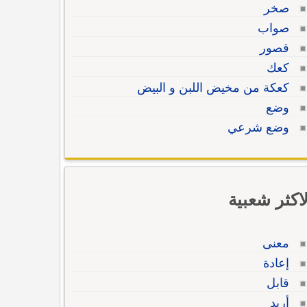
صخر
صواب
قصور
كعك
كعكة من مخيض اللبن و البيض
وضع
وضع شرعي
لاكثر شعبية
معنى
إعادة
قابل
أريد