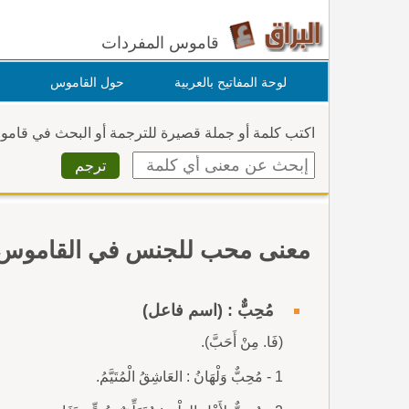
قاموس المفردات
لوحة المفاتيح بالعربية
حول القاموس
اكتب كلمة أو جملة قصيرة للترجمة أو البحث في قام
معنى محب للجنس في القاموس
مُحِبٌّ : (اسم فاعل)
(فَا. مِنْ أَحَبَّ).
1 - مُحِبٌّ وَلْهَانُ : العَاشِقُ الْمُتَيَّمُ.