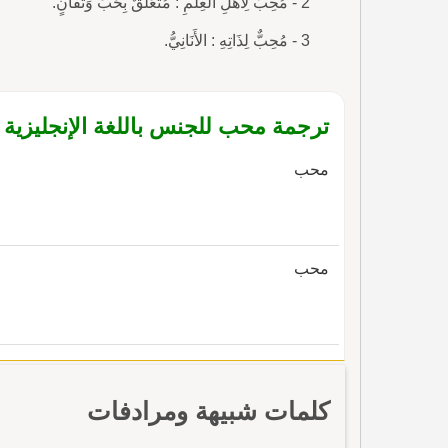
2 - مُحِبٌّ لِأَهْلِ العِلْمِ : مُتَعَلِّقٌ بِحُبٍّ وَتَفَانٍ.
3 - مُحِبٌّ لِذَاتِهِ : الأَنَانِيُّ.
ترجمة محب للجنس باللغة الإنجليزية
محب
محب
كلمات شبيهة ومرادفات