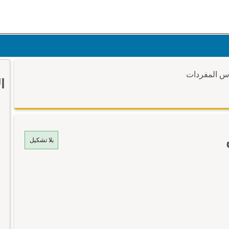
وس المفردات
ا
بلا تشكيل