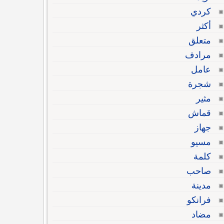
كردي
أكثر
متعلق
مرادف
عامل
شجرة
مثير
قماش
جهاز
مسيو
كلمة
صاحب
مدينة
فرانكو
مضاد