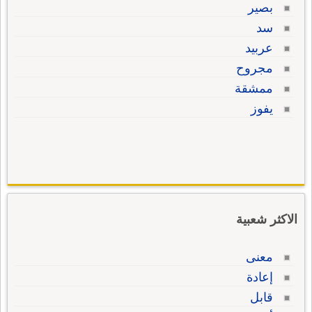
بصير
سد
عربيد
مجروح
ممشقة
يفوز
الاكثر شعبية
معنى
إعادة
قابل