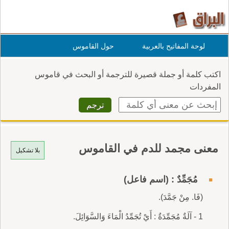
لوحة المفاتيح بالعربية
حول القاموس
اكتب كلمة أو جملة قصيرة للترجمة أو البحث في قاموس
المفردات
معنى مجمد للدم في القاموس
بلا تشكيل
مُجَمِّدٌ : (اسم فاعل)
(فَا. مِنْ جَمَّدَ).
1 - آلَةٌ مُجَمِّدَةٌ : أَيْ تُجَمِّدُ الْمَاءَ وَالسَّوَائِلَ.