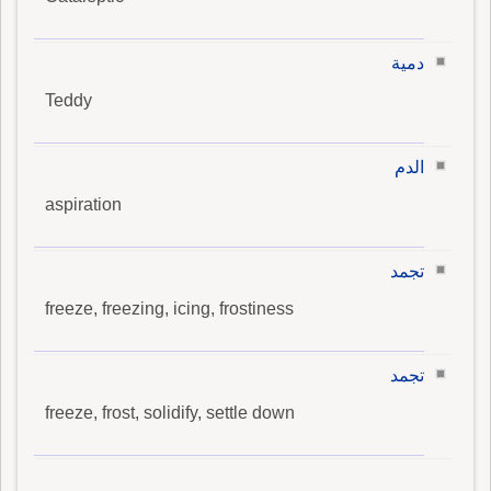
دمية
Teddy
الدم
aspiration
تجمد
freeze, freezing, icing, frostiness
تجمد
freeze, frost, solidify, settle down