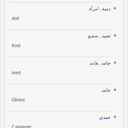
دمية
, امرأة
doll
تجمد
, صقيع
frost
جامد
, هامد
inert
جامد
Glines
جمدي
Cataleptic