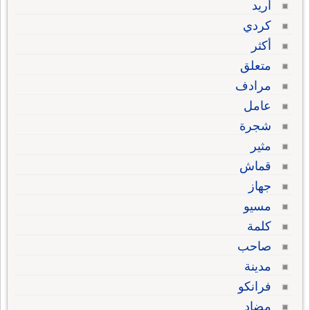
أريد
كردي
أكثر
متعلق
مرادف
عامل
شجرة
مثير
قماش
جهاز
مسيو
كلمة
صاحب
مدينة
فرانكو
مضاد