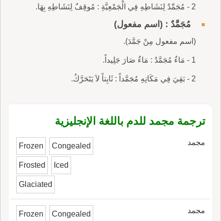
2 - مُجَمِّدٌ لِنَشَاطِهِ فِي الْجَمْعِيَّةِ : مُوقِفٌ لِنَشَاطِهِ بِهَا.
مُجَمَّدٌ : (اسم مفعول)
(اسم مفعول مِنْ جَمَّدَ).
1 - مَاءٌ مُجَمَّدٌ : مَاءٌ صَارَ جَلِيداً.
2 - بَقِيَ فِي مَكَانِهِ مُجَمَّداً : ثَابِتاً لاَ يَتَحَرَّكُ.
ترجمة مجمد للدم باللغة الإنجليزية
مجمد
Frozen
Congealed
Frosted
Iced
Glaciated
مجمد
Frozen
Congealed