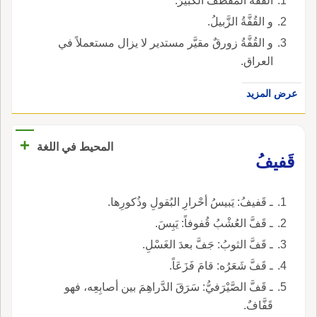
القُفَّةُ المَقْطفُ الكبيرُ.
و القُفَّةُ الزَّبيلُ.
و القُفَّةُ زورقٌ مقيَّر مستدير لا يزال مستعملاً في
العراق.
عرض المزيد
+
المحيط في اللغة
قَفيفُ
ـ قَفيفُ: يَبيسُ أحْرارِ البُقولِ وذُكورِها.
ـ قَفَّ العُشْبُ قُفوفاً: يَبِسَ.
ـ قَفَّ الثوبُ: جَفَّ بعدَ الغَسْلِ.
ـ قَفَّ شَعَرُه: قامَ فَزَعَاً.
ـ قَفَّ الصَّيْرَفيُّ: سَرَقَ الدَّراهِمَ بين أصابِعِه، فهو
قَفَّافٌ.