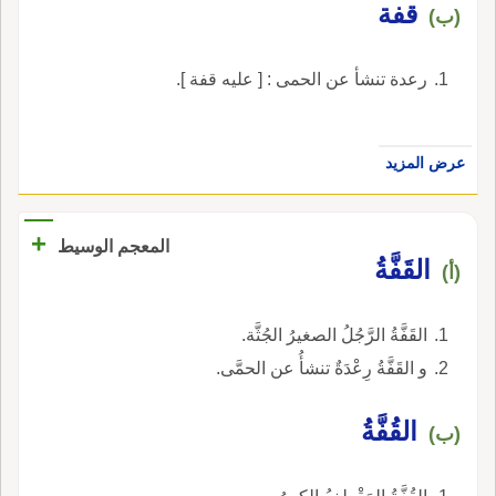
قفة
(ب)
رعدة تنشأ عن الحمى : [ عليه قفة ].
عرض المزيد
+
المعجم الوسيط
القَفَّةُ
(أ)
القَفَّةُ الرَّجُلُ الصغيرُ الجُثَّة.
و القَفَّةُ رِعْدَةٌ تنشأُ عن الحمَّى.
القُفَّةُ
(ب)