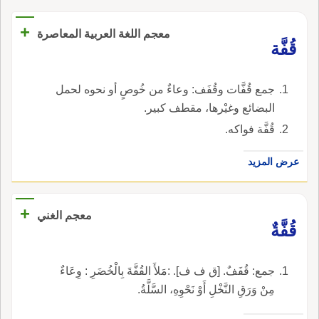
+
معجم اللغة العربية المعاصرة
قُفَّة
جمع قُفَّات وقُفَف: وعاءٌ من خُوصٍ أو نحوه لحمل
البضائع وغيْرها، مقطف كبير.
قُفَّة فواكه.
عرض المزيد
+
معجم الغني
قُفَّةٌ
جمع: قُفَفٌ. [ق ف ف]. :مَلأَ القُفَّةَ بِالْخُضَرِ : وِعَاءٌ
مِنْ وَرَقِ النَّخْلِ أَوْ نَحْوِهِ، السَّلَّةُ.