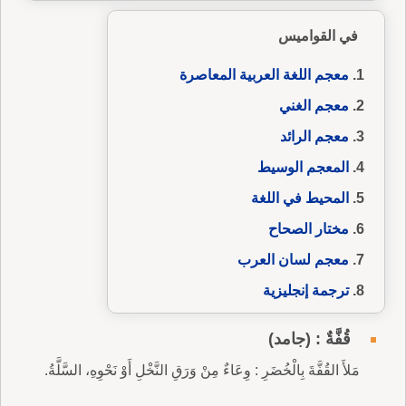
في القواميس
معجم اللغة العربية المعاصرة
معجم الغني
معجم الرائد
المعجم الوسيط
المحيط في اللغة
مختار الصحاح
معجم لسان العرب
ترجمة إنجليزية
قُفَّةٌ : (جامد)
مَلأَ القُفَّةَ بِالْخُضَرِ : وِعَاءٌ مِنْ وَرَقِ النَّخْلِ أَوْ نَحْوِهِ، السَّلَّةُ.