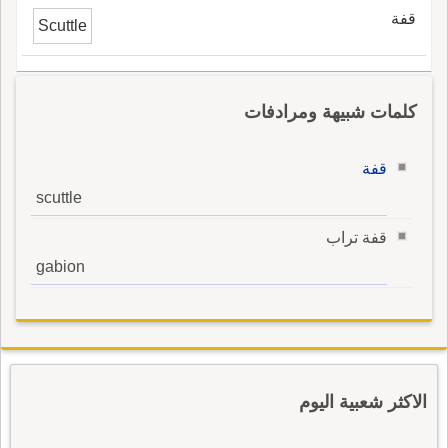
قفة
Scuttle
كلمات شبيهة ومرادفات
قفة
scuttle
قفة تراب
gabion
الاكثر شعبية اليوم