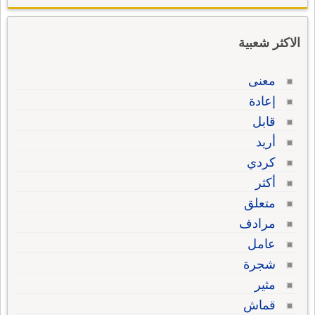
الاكثر شعبية
معنى
إعادة
قابل
أريد
كردي
أكثر
متعلق
مرادف
عامل
شجرة
مثير
قماش