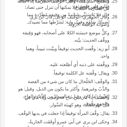
وسَلْفَعُ: اسم كلبة، وقيل: الوقيف الطَّريدة إذا أَعْيَت
صُلبه على خاصرته.
له منها في الجبل فلا يمكنها أَن تنزل حتى تصاد؛
من مُطاردة الكلاب.
قال فلا تَحْسَبَنِّي شَحْمةً من وَقِيفة مُطَرَّدةٍ مما
وقال الجوهري: الوقيف الوَعِل؛ قال ابن بري:
تَصيدُكَ سَلْفَع وفي رواية: تَسَرَّطُها مما تصيدك.
وصوابه الوقيفة الأُرْوِيّة.
وكلُّ موضع حبسَته الكلا على أَصحابه، فهو وَقِيفة
ووقَّف الحديث: بيَّنه.
أَبو زيد: وقَّفت الحديث توقيفاً وبيَّنت تبييناً، وهما
واحد.
ووقَّفته على ذنبه أَي أَطلعته عليه.
ويقال: وقَّفته عل الكلمة توقيفاً.
والوَقْف: الخَلْخال ما كان من شيء من الفضة
والذَّبْ وغيرهما، وأَكثر ما يكون من الذبل، وقيل: هو
السِّوار ما كان، وقيل: ه السوار من الذَّبل والعاج،
والمَسَكُ إذا كان من عاج فه وقْف، وإذا كان من
والجمع وقُوف.
ذَبْل فهو مَسَك، وهو كهيئة السِّوار.
يقال: وقَّفَ المرأَة توقيفاً إذا جعلت في يديها الوقْف.
وحكى ابن بري عن أَبي عمرو أَوقَفَت الجاريةُ،