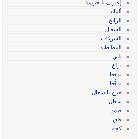
إعترف بالجريمة
ألمانيا
الرايخ
السعال
الشركات
المطاطية
بالي
تراخ
تمغط
تمغُّط
خرج بالسعال
سعال
ضمد
فاق
كحة