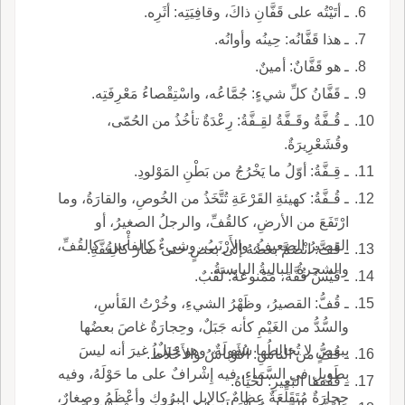
ـ أتَيْتُه على قَفَّانِ ذاكَ، وقافِيَتِه: أثَرِه.
ـ هذا قَفَّانُه: حِينُه وأوانُه.
ـ هو قَفَّانٌ: أمينٌ.
ـ قَفَّانُ كلِّ شيءٍ: جُمَّاعُه، واسْتِقْصاءُ مَعْرِفَتِه.
ـ قُـفَّةُ وقَـفَّةُ لقِـفَّةُ: رِعْدَةٌ تأخُذُ من الحُمّى،
وقُشَعْرِيرَةٌ.
ـ قِـفَّةُ: أوّلُ ما يَخْرُجُ من بَطْنِ المَوْلودِ.
ـ قُـفَّةُ: كهيئةِ القَرْعَةِ تُتَّخَذُ من الخُوصِ، والقارَةُ، وما
ارْتَفَعَ من الأرضِ، كالقُفِّ، والرجلُ الصغيرُ، أو
القصيرُ الضعيفُ، والأَرْنَبُ، وشيءٌ كالفأْسِ، كالقُفِّ،
ـ قَفَّ: انْضَمَّ بعضُهُ إلى بعضٍ حتى صارَ كالقُفَّةِ.
والشجرةُ الباليةُ اليابِسةُ.
ـ قَيْسُ قُفَّةَ، مَمْنوعةً: لَقَبٌ.
ـ قُفُّ: القصيرُ، وظَهْرُ الشيءِ، وخُرْتُ الفَأسِ،
والسُّدُّ من الغَيْمِ كأنه جَبَلٌ، وحِجارَةٌ غاصَ بعضُها
ببعضٍ لا تُخالِطُها سُهولَةٌ، وهو جَبَلٌ، غيرَ أنه ليسَ
ـ قُفُّ من الناسِ: الأَوْباشُ والأَخْلاطُ.
بِطَويلٍ في السَّماءِ، فيه إِشْرافٌ على ما حَوْلَهُ، وفيه
ـ قَفْقفا البَعيرِ: لَحْياهُ.
حِجارَةٌ مُتَقَلِّعَةٌ عِظامٌ كالإِبِلِ البرُوكِ وأعْظَمُ وصِغارٌ،