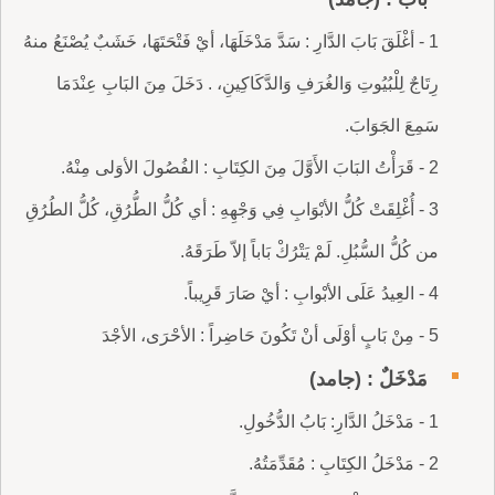
1 - أغْلَقَ بَابَ الدَّارِ : سَدَّ مَدْخَلَهَا، أيْ فَتْحَتَهَا، خَشَبٌ يُصْنَعُ منهُ
رِتَاجٌ لِلْبُيُوتِ وَالغُرَفِ وَالدَّكَاكِينِ، . دَخَلَ مِنَ البَابِ عِنْدَمَا
سَمِعَ الجَوَابَ.
2 - قَرَأْتُ البَابَ الأَوَّلَ مِنَ الكِتَابِ : الفُصُولَ الأوَلى مِنْهُ.
3 - أُغْلِقَتْ كُلُّ الأبْوَابِ فِي وَجْهِهِ : أي كُلُّ الطُّرُقِ، كُلُّ الطُرُقِ
من كُلُّ السُّبُلِ. لَمْ يَتْرُكْ بَاباً إلاّ طَرَقَهُ.
4 - العِيدُ عَلَى الأبْوابِ : أيْ صَارَ قَرِيباً.
5 - مِنْ بَابٍ أوْلَى أنْ تَكُونَ حَاضِراً : الأحْرَى، الأجْدَ
مَدْخَلٌ : (جامد)
1 - مَدْخَلُ الدَّارِ: بَابُ الدُّخُولِ.
2 - مَدْخَلُ الكِتَابِ : مُقَدِّمَتُهُ.