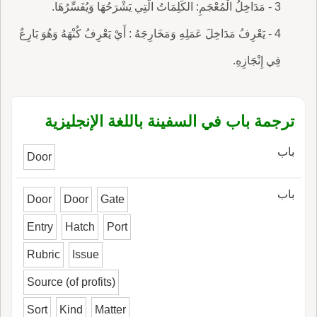
3 - مَدَاخِلُ الْمُعْجَمِ: الكَلِمَاتُ الَّتِي يَشْرَحُهَا وَيُفَسِّرُهَا.
4 - يَعْرِفُ مَدَاخِلَ عَمَلِهِ وَمَخَارِجَهُ : أَيْ يَعْرِفُ كُنْهَهُ وَهُوَ بَارِعٌ
فِي إِنْجَازِهِ.
ترجمة باب في السفينة باللغة الإنجليزية
باب
Door
باب
Door
Door
Gate
Entry
Hatch
Port
Rubric
Issue
Source (of profits)
Sort
Kind
Matter