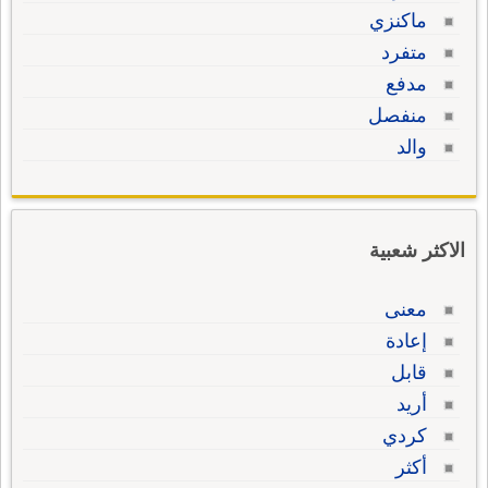
ماكنزي
متفرد
مدفع
منفصل
والد
الاكثر شعبية
معنى
إعادة
قابل
أريد
كردي
أكثر