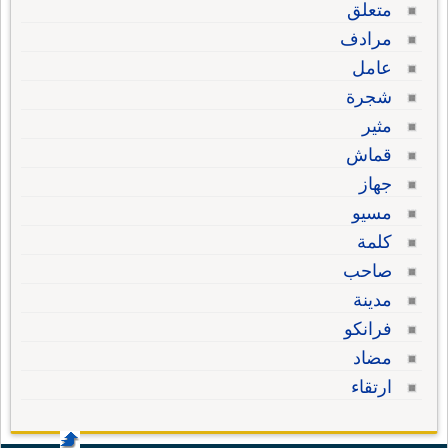
متعلق
مرادف
عامل
شجرة
مثير
قماش
جهاز
مسيو
كلمة
صاحب
مدينة
فرانكو
مضاد
ارتقاء