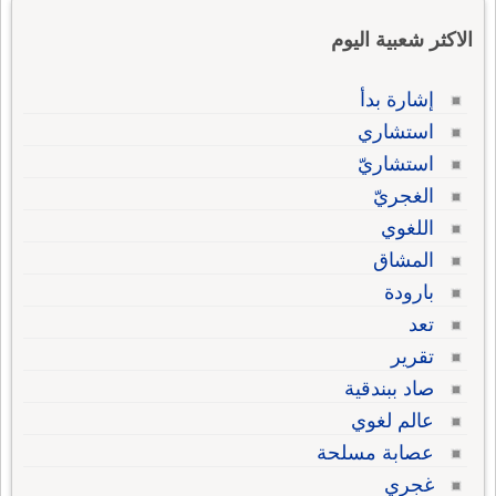
الاكثر شعبية اليوم
إشارة بدأ
استشاري
استشاريّ
الغجريّ
اللغوي
المشاق
بارودة
تعد
تقرير
صاد ببندقية
عالم لغوي
عصابة مسلحة
غجري