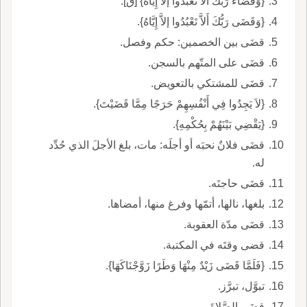
{وَقَضَاءُ رَبِّكَ أَلاَّ تَعْبُدُوا إلاَّ إِيَّاهُ} [ق].
{وَقَضَى رَبُّكَ أَلاَّ تَعْبُدُوا إلاَّ إِيَّاهُ}.
قضَى بين الخصمين: حكم وفصل.
قضَى على المتّهم بالسجن.
قضَى للمشتكي بالتعويض.
{لاَ يَجِدُوا فِي أَنْفُسِهِمْ حَرَجًا مِمَّا قَضَيْتَ}.
{يَقْضِي بَيْنَهُمْ بِحُكْمِهِ}.
قضَى فلانٌ نحبَه أو أجلَه: مات، بلغ الأجلَ الذي حُدِّد
له.
قضَى حاجتَه.
بلغها، نالها، أتمّها وفرغ منها، أمضاها.
قضَى مدّة العقوبة.
قضى وقتَه في المكتبة.
{فَلَمَّا قَضَى زَيْدٌ مِنْهَا وَطَرًا زَوَّجْنَاكَهَا}.
تبوَّل، تبرَّز.
قضَى الصَّلاةَ.