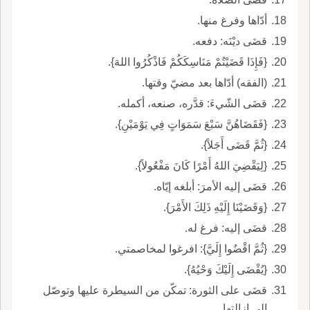
أدّاها وفرغ منها.
قضَى ديْنَه: دفعه.
{فَإِذَا قَضَيْتُمْ مَنَاسِكَكُمْ فَاذْكُرُوا اللهَ}.
(الفقه) أدّاها بعد مضيّ وقتها.
قضَى الشّيءَ: قدَّره، صنعه، أكمله.
{فَقَضَاهُنَّ سَبْعَ سَمَوَاتٍ فِي يَوْمَيْنِ}.
{ثُمَّ قَضَى أَجَلاً}.
{لِيَقْضِيَ اللهُ أَمْرًا كَانَ مَفْعُولاً}.
قضَى إليه الأمرَ: أبلغه إيّاه.
{وَقَضَيْنَا إِلَيْهِ ذَلِكَ الأَمْرَ}.
قضَى إليه: فرغ له.
{ثُمَّ اقْضُوا إِلَيَّ}: افرغوا لمخاصمتي.
{يُقْضَى إِلَيْكَ وَحْيُهُ}.
قضَى على الثورة: تمكّن من السيطرة عليها وتوصّل
إلى إزالتها.