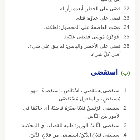
قضَى على الخطر: أبعده وأزاله.
قضَى على عدوِّه: قتله.
قضَت العاصفةُ على المحصول: أهلكته.
{فَوَكَزَهُ مُوسَى فَقَضَى عَلَيْهِ}.
قضَى على الأخضر واليابس: لم يبق على شيء،
أفنى كلَّ شيء.
استقضى
(ب)
استقضى يستقضي ، اسْتَقْضِ ، استقضاءً ، فهو
مُستقضٍ ، والمفعول مُسْتَقضًى.
استقضى الرَّئيسُ فلانًا صيّرَهُ قاضيًا، أي حاكمًا في
الأمور بين النَّاس.
استقضى النَّائبُ الوزيرَ: طلبه للقضاء، أي للمحكمة.
استقضى فلانٌ الدَّيْنَ/ استقضى من فلانٍ الدَّيْنَ: