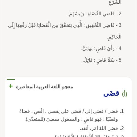
الشَّرْعِ.
2 - قَاضِي الْقُضَاةِ : رَئِيسُهُمْ.
3 - قَاضِي التَّحْقِيقِ : الًّذِي يَتَحَقَّقُ مِنَ الْقَضَايَا قَبْلَ رَفْعِهَا إِلَى
الْحَاكِمِ.
4 - رَأْيٌ قَاضٍ : نِهَائِيٌّ.
5 - سُمٌّ قَاضٍ : قَاتِلٌ.
+
معجم اللغة العربية المعاصرة
قضَى
(أ)
قضَى / قضَى إلى / قضَى على يقضي ، اقْضِ ، قضاءً
وقَضْيًا ، فهو قاضٍ ، والمفعول مقضيّ (للمتعدِّي).
قضَى اللهُ أمَر، أنفذ.