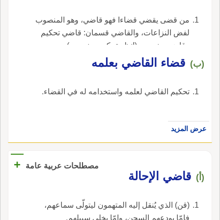
أَيا طَعْنَةَ ما شَيْخ كبِيرٍ يَفَنٍ بال أَبو عمرو: قَضَّى
الإمارة.
الرجل إذا أَكل القَضا وهو عَجَم الزبيب، قال ثعلب
من قضى يقضي قضاءا فهو قاضي، وهو المنصوب
وهو بالقاف؛ قاله ابن الأعرابي.
لفض النزاعات، والقاضي قسمان: قاضي تحكيم
وقاضي منصوب (انظر تحكيم، منصوب).
‏قضاء القاضي بعلمه‏
(ب)
‏تحكيم القاضي لعلمه واستخدامه له في القضاء‏.
عرض المزيد
+
مصطلحات عربية عامة
قاضي الإحالة
(أ)
(قن) الذي يُنقل إليه المتهمون ليتولّى سماعهم،
فإمّا يودعهم السجن، وإمّا يخلي سبيلهم.