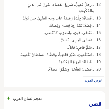
ـ رجلٌ قَضِيٌّ: سَرِيعُ القضاءِ، يكونُ في الدينِ
والحُكُومَةِ.
ـ قُضاةُ: جِلْدَةٌ رَقيقَةٌ على وجهِ الصَّبِيِّ حينَ يُولَدُ.
ـ قِضَةُ: نَبْتَةٌ، ج: قِضىً وقِضاةٌ.
ـ تَقَضَّى: فَنِيَ، وانْصَرَمَ، كانْقَضَى.
ـ تَقَضَّى البازِي: انْقَضَّ.
ـ سُمٌّ قاضٍ: قاتِلٌ.
ـ اسْتُقْضِيَ: صُيِّرَ قَاضِياً، وقَضَّاهُ السلطانُ تَقْضِيَةً.
ـ قَضَّاءُ: الدِرْعُ المُحْكَمَةُ.
ـ قَضَى: العُنْجُدُ. وسَمَّوْا: قَضاءً.
عرض المزيد
+
معجم لسان العرب
قضي