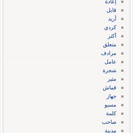
إعادة
قابل
أريد
كردي
أكثر
متعلق
مرادف
عامل
شجرة
مثير
قماش
جهاز
مسيو
كلمة
صاحب
مدينة