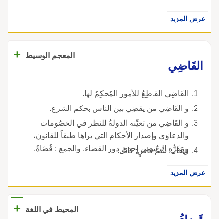
عرض المزيد
+
المعجم الوسيط
القَاضِي
القَاضِي القاطِعُ للأمور المُحكِمُ لها.
و القَاضِي من يقضِي بين الناس بحكم الشرع.
و القَاضِي من تعيِّنه الدولةُ للنظر في الخصُومات
والدعاوَى وإصدار الأحكام التي يراها طبقاً للقانون،
ومَقَرُّه الرسمي إِحدى دور القضاء. والجمع : قُضَاةٌ.
ويقال: سُمٌّ قاضٍ: قاتل.
عرض المزيد
+
المحيط في اللغة