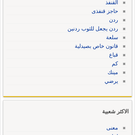
القنفذ
حاجز قنفذى
ردن
ردن يجعل للثوب ردنين
سلعة
قانون خاص بصيدلية
قباع
كم
مينك
يرضي
الاكثر شعبية
معنى