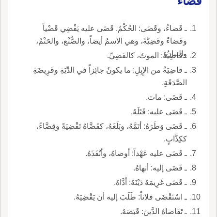
قَضاءُ
ـ قَضاءُ، وقَضَى: الحُكْمُ. قَضَى عليه يَقْضِي قَضْياً
وقَضاءً وقَضِيَّةً، وهي الاسمُ أيضاً، والصُّنْع، والحَتْمُ،
والبيانُ.
ـ قاضِيَةُ: الموتُ، كالقَضِيِّ.
ـ قاضِيَةُ من الإِبِلِ: ما يكونُ جائِزاً في الدِّيَةِ وفَرِيضَةِ
الصَّدَقَةِ.
ـ قَضَى: ماتَ.
ـ قَضَى عليه: قَتَلَهُ.
ـ قَضَى وَطَرَهُ: أتَمَّهُ، وبَلَغَهُ، كقَضَّاهُ تَقْضِيَةً وقِضَّاءً،
ككِذَّابٍ.
ـ قَضَى عليه عَهْداً: أوصاهُ، وأنْفَذَهُ.
ـ قَضَى إليه: أنهاهُ.
ـ قَضَى غَرِيمَهُ دَيْنَهُ: أدَّاهُ.
ـ اسْتَقْضَى فلاناً: طَلَبَ إليه أن يَقْضِيَهُ.
ـ تَقَاضاهُ الدَّينَ: قَبَضَهُ.