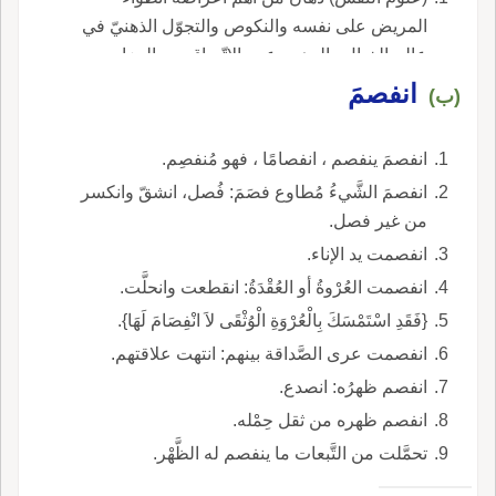
المريض على نفسه والنكوص والتجوّل الذهنيّ في
عالم الخيال والوهم وعدم الاتّساق بين المزاج
والفكر.
انفصمَ
(ب)
انفصمَ ينفصم ، انفصامًا ، فهو مُنفصِم.
انفصمَ الشَّيءُ مُطاوع فصَمَ: فُصل، انشقّ وانكسر
من غير فصل.
انفصمت يد الإناء.
انفصمت العُرْوةُ أو العُقْدَةُ: انقطعت وانحلَّت.
{فَقَدِ اسْتَمْسَكَ بِالْعُرْوَةِ الْوُثْقَى لاَ انْفِصَامَ لَهَا}.
انفصمت عرى الصَّداقة بينهم: انتهت علاقتهم.
انفصم ظهرُه: انصدع.
انفصم ظهره من ثقل حِمْله.
تحمَّلت من التَّبعات ما ينفصم له الظَّهْر.