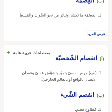
الفِصْمَة
(ب)
الفِصْمَة ما تكسَّرَ وتناثر من نحو السِّواك والمُشط.
عرض المزيد
+
مصطلحات عربية عامة
انفصام الشّخصيّة
(أ)
(نف) مرض نفسيّ يتميَّز بتشوُّش عقليّ وفقدان
الاتصال بالواقع أو بالعالم الخارجيّ.
انفصم الشّيء
(ب)
مُطاوع فصَمَ.