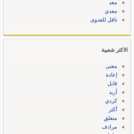
معد
معدي
ناقل للعدوى
الاكثر شعبية
معنى
إعادة
قابل
أريد
كردي
أكثر
متعلق
مرادف