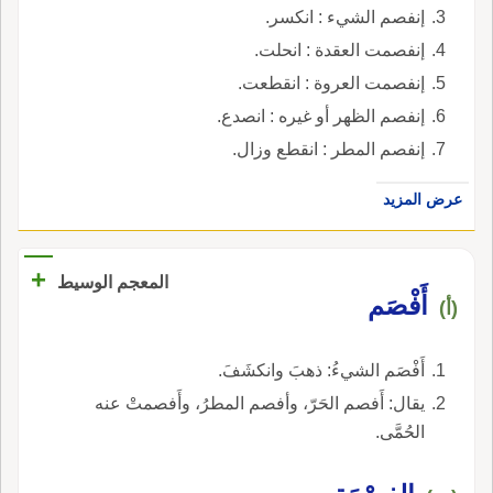
إنفصم الشيء : انكسر.
إنفصمت العقدة : انحلت.
إنفصمت العروة : انقطعت.
إنفصم الظهر أو غيره : انصدع.
إنفصم المطر : انقطع وزال.
عرض المزيد
+
المعجم الوسيط
أَفْصَم
(أ)
أَفْصَم الشيءُ: ذهبَ وانكشَفَ.
يقال: أَفصم الحَرّ، وأفصم المطرُ، وأَفصمتْ عنه
الحُمَّى.