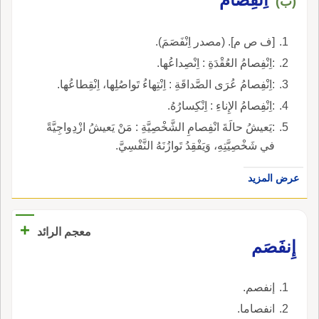
(ب)
[ف ص م]. (مصدر اِنْفَصَمَ).
:اِنْفِصامُ العُقْدَةِ : اِنْصِداعُها.
:اِنْفِصامُ عُرَى الصَّداقَةِ : اِنْتِهاءُ تَواصُلِها، اِنْقِطاعُها.
:اِنْفِصامُ الإِناءِ : اِنْكِسارُهُ.
:يَعيشُ حالَةَ انْفِصامِ الشَّخْصِيَّةِ : مَنْ يَعيشُ ازْدِواجِيَّةً
في شَخْصِيَّتِهِ، وَيَفْقِدُ تَوازُنَهُ النَّفْسِيَّ.
عرض المزيد
+
معجم الرائد
إِنفَصَم
إنفصم.
انفصاما.