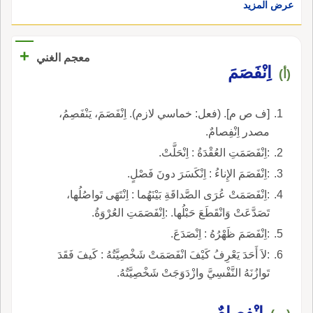
عرض المزيد
+
معجم الغني
اِنْفَصَمَ
(أ)
[ف ص م]. (فعل: خماسي لازم). اِنْفَصَمَ، يَنْفَصِمُ،
مصدر اِنْفِصامٌ.
:اِنْفَصَمَتِ العُقْدَةُ : اِنْحَلَّتْ.
:اِنْفَصَمَ الإِناءُ : اِنْكَسَرَ دونَ فَصْلٍ.
:اِنْفَصَمَتْ عُرَى الصَّداقَةِ بَيْنَهُما : اِنْتَهَى تَواصُلُها،
تَصَدَّعَتْ وَانْقَطَعَ حَبْلُها. :اِنْفَصَمَتِ العُرْوَةُ.
:اِنْفَصَمَ ظَهْرُهُ : اِنْصَدَعَ.
:لاَ أَحَدَ يَعْرِفُ كَيْفَ انْفَصَمَتْ شَخْصِيَّتُهُ : كَيفَ فَقَدَ
تَوازُنَهُ النَّفْسِيَّ وازْدَوَجَتْ شَخْصِيَّتُهُ.
اِنْفِصامٌ