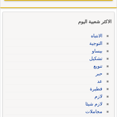
الاكثر شعبية اليوم
الانتباه
التوجية
بيساو
تشكيل
تنويع
حبر
عد
فطيرة
لازم
لازم شيئا
مجاملات