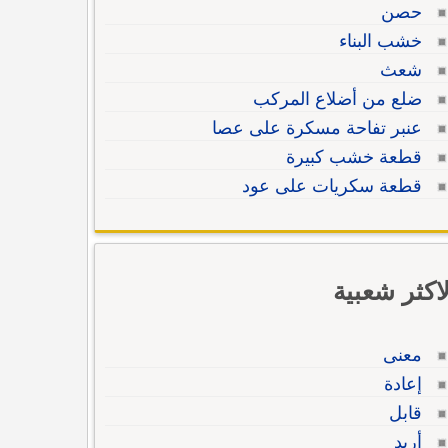
حصن
خشب البناء
شعث
ضلع من أضلاع المركب
عنبر تفاحة مسكرة على عصا
قطعة خشب كبيرة
قطعة سكريات على عود
لاكثر شعبية
معنى
إعادة
قابل
أريد