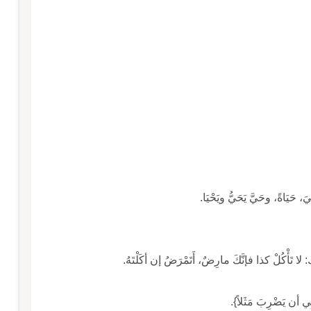
 حَيَاةً، وحَيَّ يَحَيُّ ويَحْيَا.
تَأْكُلْ كذا فإنَّكَ مارِضٌ، أَتَمْرَضُ إن أكَلْتَهُ.
ِي أن يَضْرِبَ مَثَلاً}.