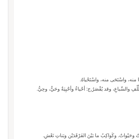
حْيا منه، واسْتَحَى منه، واسْتَحْياهُ.
يُقْصَرُ,ج: أحْياءٌ وأحْيِيَةٌ وحَيٌّ، وحِيُّ.