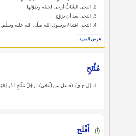
التحى الشَّابُّ أرخى لحيتَه وطوَّلها.
التحى بعد أن تزوَّج.
التحى اقتداءً برسول الله صلّى الله عليه وسلّم.
عرض المزيد
مُلْتَحٍ
[ل ح ي]. (فاعل من اِلْتَحَى). :رَجُلٌ مُلْتَحٍ : ذُو لِحْيَة
أَفْلَح
(أ)