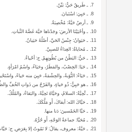
ـ طَريقٌ حَيٌّ: بَيِّنٌ.
ـ حَيِيَ: اسْتَبانَ.
ـ أرضٌ حَيَّةٌ: مُخْصِبَةٌ.
ـ وأحْيَيْنَا الأرضَ: وجَدْناها حَيَّة غَضَّةَ النَّباتِ.
ـ حَيَوانُ: جِنْسُ الحَيِّ، أصْلُهُ حَيَيانٌ.
ـ مُحاياةُ: الغِذاءُ للصبِيِّ.
ـ حَيُّ: البَطْنُ من بُطُونِهِمْ, ج: أحْياءٌ.
ـ حَيَا: الخِصْبُ، والمَطَرُ، وحَيَاءُ، واسْمُ امْرَأةٍ.
ـ حَيَاءُ: التُّؤبةُ، والحِشْمَةُ، حَيِيَ منه حَياءً، واسْتَ
ـ هو حَيِيٌّ: ذُو حَياءٍ، والفَرْجُ من ذَواتِ الخُفِّ والظِّلْفِ والسِّباعِ، وقد 
ـ تَّحِيَّةُ: السلامُ، وحَيَّاهُ تَحِيَّةً، والبَقاءُ، والمُلْكُ.
ـ حَيَّاكَ الله: أبقاكَ، أَو مَلَّكَكَ.
ـ حَيَّا الخَمْسينَ: دَنا منها.
ـ مُحَيَّا: جماعةُ الوَجْهِ، أَو حُرُّهُ.
ـ حَيَّةُ: معروف، يقالُ: لا تَمُوتُ إلا بِعَرَضٍ, ج: حَيَّاتٌ وحَيْواتٌ. وكَواكِبُ ما بَيْنَ الفَرْقَدَيْنِ وبَناتِ نَعْشٍ.