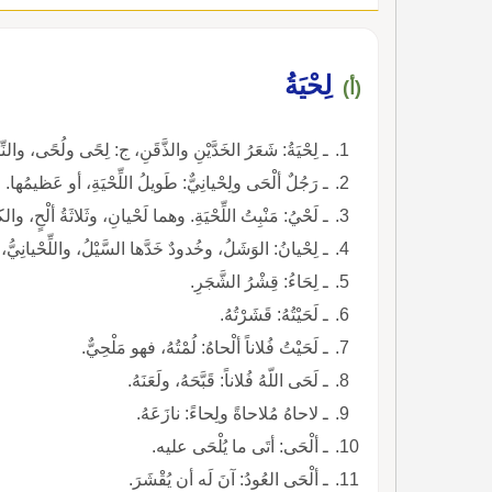
لِحْيَةُ
(أ)
ـ لِحْيَةُ: شَعَرُ الخَدَّيْنِ والذَّقَنِ، ج: لِحًى ولُحًى، والنِّسْ
ـ رَجُلٌ ألْحَى ولِحْيانِيٌّ: طَويلُ اللِّحْيَةِ، أو عَظيمُها.
ـ لَحْيُ: مَنْبِتُ اللِّحْيَةِ. وهما لَحْيانِ، وثَلاثَةُ ألْحٍ، والك
ـ لِحْيانُ: الوَشَلُ، وخُدودٌ خَدَّها السَّيْلُ، واللِّحْيانِيُّ، 
ـ لِحَاءُ: قِشْرُ الشَّجَرِ.
ـ لَحَيْتُهُ: قَشَرْتُهُ.
ـ لَحَيْتُ فُلاناً ألْحاهُ: لُمْتُهُ، فهو مَلْحِيٌّ.
ـ لَحَى اللّهُ فُلاناً: قَبَّحَهُ، ولَعَنَهُ.
ـ لاحاهُ مُلاحاةً ولِحاءً: نازَعَهُ.
ـ ألْحَى: أتَى ما يُلْحَى عليه.
ـ ألْحَى العُودُ: آنَ لَه أن يُقْشَرَ.