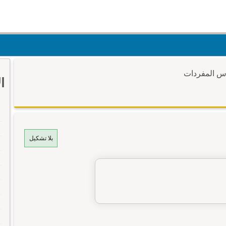
وس المفردات
ا
بلا تشكيل