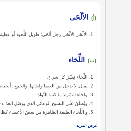
الألْحَى
(أ)
الألْحَى الألْحَى رجل ألحَى: طويل اللِّحية أَو عظيمُه
اللِّحَاء
(ب)
اللِّحَاء قِشْرُ كل شيءٍ.
يقال: لا تدخل بين العصا ولحائها. والجمع : أَلحِيَة، ول
ولحاء التمْرة: ما كسا النَّواة.
ويُطلَقُ عَلَى النسيج الوعائي الذي يوصّل الغذاء 
و اللِّحَاء الطبقة الظاهرة من بعضَ الأعضاء كظاهر 
عرض المزيد