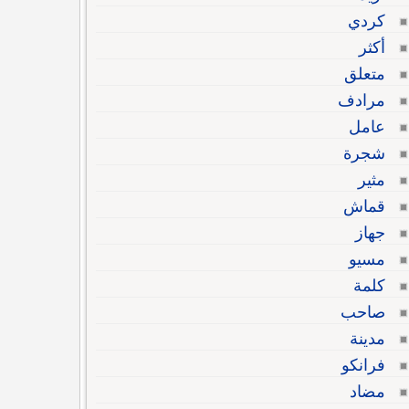
كردي
أكثر
متعلق
مرادف
عامل
شجرة
مثير
قماش
جهاز
مسيو
كلمة
صاحب
مدينة
فرانكو
مضاد