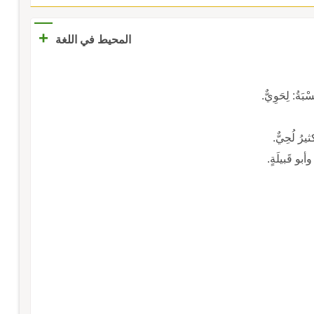
+
المحيط في اللغة
بَةُ: لِحَوِيٌّ.
ثيرُ لُحِيٌّ.
وأبو قَبيلَةٍ.