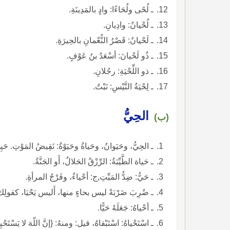
ـ لُحًى ولُحَاءًا: وادٍ بالمَدِينَةِ.
ـ لُحْيانُ: وادِيانِ.
ـ لَحْيانُ: قَصْرُ النُّعْمانِ بالحِيرَةِ.
ـ ذُو لَحْيانَ: أسْعَدُ بنُ عَوْفٍ.
ـ ذو اللِّحْيَةِ: رجُلانِ.
ـ لِحْيَةُ التَّيْسِ: نَبْتٌ.
الحِيُّ
(ب)
ـ الحِيُّ، وحَيَوانُ، وحَياةُ وحَيَوْةُ: نَقِيضُ المَوْتِ. حَيِيَ،
ـ حَياة الطَّيِّبَةُ: الرِّزْقُ الحَلالُ، أَو الجَنَّةُ.
ـ حَيُّ: ضِدُّ المَيِّتِ,ج: أحْياءٌ، وفَرْجُ المرأةِ.
ـ ضُرِبَ ضَرْبَةً ليس بحاءٍ منها، أَليس يَحْيَا، كقولِك: لا 
ـ أحْياهُ: جَعَلَهُ حَيًّا.
ـ اسْتَحْياهُ: اسْتَبْقاهُ، قيل: ومنهُ: {إنَّ اللّهَ لا يَسْتَحْي