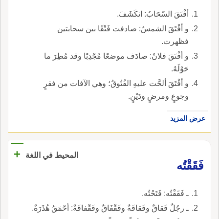
أفْتَقَ السّحَابُ: انكَشَفَ.
و أفْتَقَ الشمسُ: صادفت فَتْقًا بين سحابتين
فظهرت.
و أفْتَقَ فلانٌ: صادَف موضعًا مُجْدِبًا وقد مُطِرَ ما
حَوْلَهُ.
و أفْتَقَ ألحَّت عليهِ الفُتُوقُ؛ وهي الآفات من فقرٍ
وجوعٍ ومرضٍ ودَيْنٍ.
عرض المزيد
+
المحيط في اللغة
فَقَقْتُه
ـ فَقَقْتُه: فَتَحْتُه.
ـ رجُلٌ فَقاقٌ وفَقاقَةٌ وفَقْفَاقٌ وفَقْفاقَةٌ: أحْمَقُ هُذَرَةٌ.