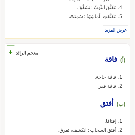
:تَفَتَّقَ الثَّوْبُ : تَشَقَّقَ.
:تَفَتَّقَتِ الْمَاشِيَةُ : سَمِنَتْ.
عرض المزيد
+
معجم الرائد
فاقة
(أ)
فاقة حاجة.
فاقة فقر.
أفتق
(ب)
إفتاقا.
أفتق السحاب : انكشف، تفرق.