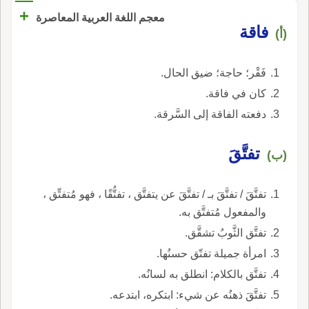
+
معجم اللغة العربية المعاصرة
فاقة
(أ)
فَقْر؛ حاجة؛ ضيق الحال.
كان في فاقة.
دفعته الفاقة إلى السَّرقة.
تفتَّقَ
(ب)
تفتَّقَ / تفتَّقَ بـ / تفتَّقَ عن يتفتَّق ، تفتُّقًا ، فهو مُتفتِّق ،
والمفعول مُتفتَّق به.
تفتَّق الثَّوبُ تشقَّق.
امرأة جميلة تفتّق حسنُها.
تفتَّق بالكلام: انطلق به لسانُه.
تفتَّقَ ذهنُه عن شيء: ابتكره، ابتدعه.