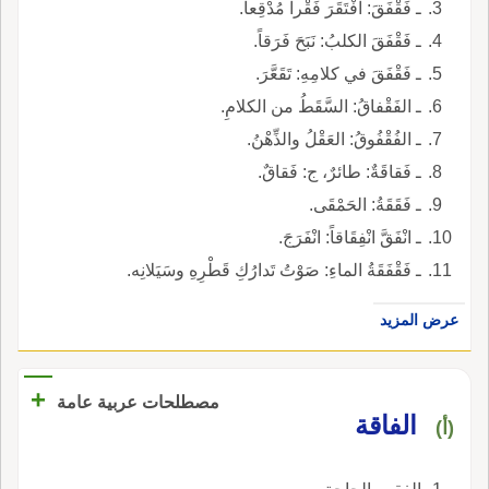
ـ فَقْفَقَ: افْتَقَرَ فَقْراً مُدْقِعاً.
ـ فَقْفَقَ الكلبُ: نَبَحَ فَرَقاً.
ـ فَقْفَقَ في كلامِهِ: تَقَعَّرَ.
ـ الفَقْفاقُ: السَّقَطُ من الكلامِ.
ـ الفُقْفُوقُ: العَقْلُ والذِّهْنُ.
ـ فَقاقَةٌ: طائرٌ، ج: فَقاقٌ.
ـ فَقَقَةُ: الحَمْقَى.
ـ انْفَقَّ انْفِقَاقاً: انْفَرَجَ.
ـ فَقْفَقَةُ الماءِ: صَوْتُ تَدارُكِ قَطْرِهِ وسَيَلانِه.
عرض المزيد
+
مصطلحات عربية عامة
الفاقة
(أ)