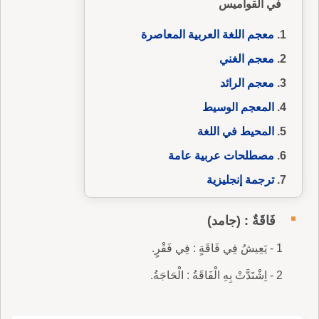
في القواميس
معجم اللغة العربية المعاصرة
معجم الغني
معجم الرائد
المعجم الوسيط
المحيط في اللغة
مصطلحات عربية عامة
ترجمة إنجليزية
فَاقَةٌ : (جامد)
1 - يَعِيشُ فِي فَاقَةٍ : فِي فَقْرٍ.
2 - اِشْتَدَّتْ بِهِ الْفَاقَةُ : الْحَاجَةُ.