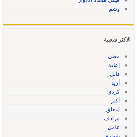
هيكل متعدد الأدوار
وشم
الاكثر شعبية
معنى
إعادة
قابل
أريد
كردي
أكثر
متعلق
مرادف
عامل
شجرة