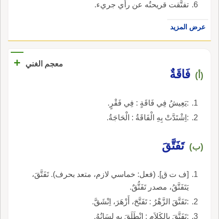
تفتَّقت قريحتُه عن رأي جريء.
عرض المزيد
+
معجم الغني
فَاقَةٌ
(أ)
:يَعِيشُ فِي فَاقَةٍ : فِي فَقْرٍ.
:اِشْتَدَّتْ بِهِ الْفَاقَةُ : الْحَاجَةُ.
تَفَتَّقَ
(ب)
[ف ت ق]. (فعل: خماسي لازم، متعد بحرف). تَفَتَّقَ،
يَتَفَتَّقُ، مصدر تَفَتُّقٌ.
:تَفَتَّقَ الزَّهْرُ : تَفَتَّحَ، أَزْهَرَ، اِنْشَقَّ.
:تَفَتَّقَ بِالكَلاَمِ : اِنْطَلَقَ بِهِ لِسَانُهُ.