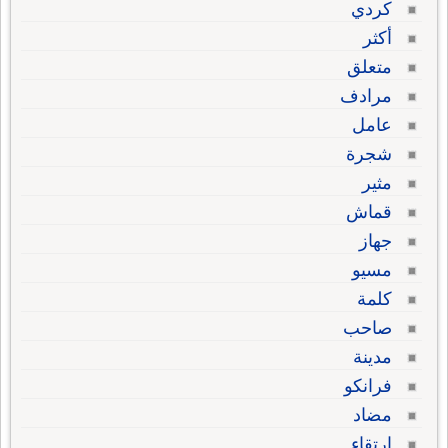
كردي
أكثر
متعلق
مرادف
عامل
شجرة
مثير
قماش
جهاز
مسيو
كلمة
صاحب
مدينة
فرانكو
مضاد
ارتقاء