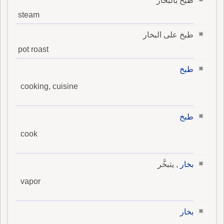
طبخ بالبخار
steam
طبخ على البخار
pot roast
طبخ
cooking, cuisine
طبخ
cook
بخار
, يتبخَّر
vapor
بخار