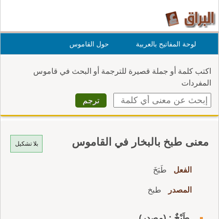
لوحة المفاتيح بالعربية
حول القاموس
اكتب كلمة أو جملة قصيرة للترجمة أو البحث في قاموس
المفردات
معنى طبخ بالبخار في القاموس
بلا تشكيل
الفعل
طَبَخَ
المصدر
طبخ
طَبْخٌ : (مصدر)