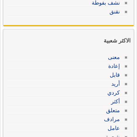
نشف بفوطة
نقنق
الاكثر شعبية
معنى
إعادة
قابل
أريد
كردي
أكثر
متعلق
مرادف
عامل