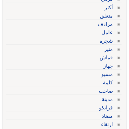
أكثر
متعلق
مرادف
عامل
شجرة
مثير
قماش
جهاز
مسيو
كلمة
صاحب
مدينة
فرانكو
مضاد
ارتقاء