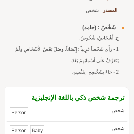
المصدر
شخص
شَخْصٌ : (جامد)
ج: أَشْخَاصٌ، شُخُوصٌ.
1 - رَأَى شَخْصاً غَرِيباً : إِنْسَاناً. وَصَلَ بَعْضُ الأَشْخَاصِ وَلَمْ
يَتَعَرَّفْ عَلَى أَسْمَائِهِمْ بَعْدُ.
2 - جَاءَ بِشَخْصِهِ : بِنَفْسِهِ.
ترجمة شخص ذكي باللغة الإنجليزية
شخص
Person
شخص
Person
Baby