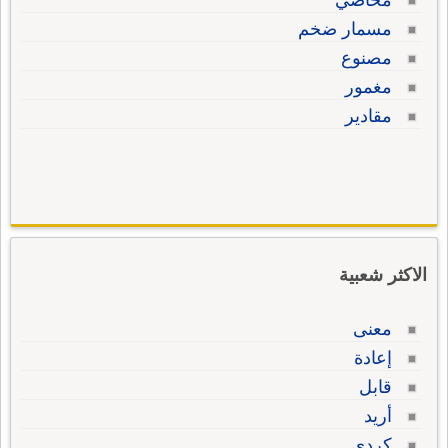
مخاضي
مسمار ضخم
مصنوع
مغمور
مقادير
الاكثر شعبية
معنى
إعادة
قابل
أريد
كردي