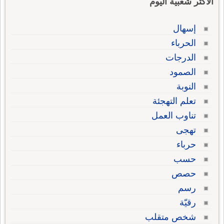
الاكثر شعبية اليوم
إسهال
الحرباء
الدرجات
الصمود
النوبة
تعلم التهجئة
تناوب العمل
تهجى
حرباء
حسب
حصص
رسم
رقيّة
شخص متقلب