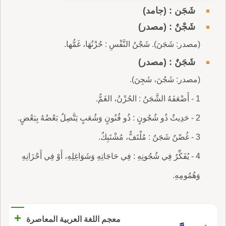
شَجَن : (جامد)
شَجْنٌ : (مصدر)
(مصدر: شَجَنَ). شَجْنُ النَّفْسِ : حُزْنُهَا، غَمُّها.
شَجَنٌ : (مصدر)
(مصدر: شَجُنَ، شَجِنَ).
1 - أَضْعَفَهُ الشَّجَنُ : الحُزْنُ، الغَمُّ.
2 - حَدِيثٌ ذُو شُجُونٍ : ذُو فُنُونٍ وَشُعَبٍ يَتَّصِلُ بَعْضُهُ بِبَعْضٍ.
3 - غُصْنٌ شَجَنٌ : مُلْتَفٌّ، مُشْتَبِكٌ.
4 - يُفَكِّرُ فِي شُجُونِهِ : فِي حَاجَاتِهِ وَشَوَاغِلِهِ، أَوْ فِي أَحْزَانِهِ
وَهُمُومِهِ.
+
معجم اللغة العربية المعاصرة