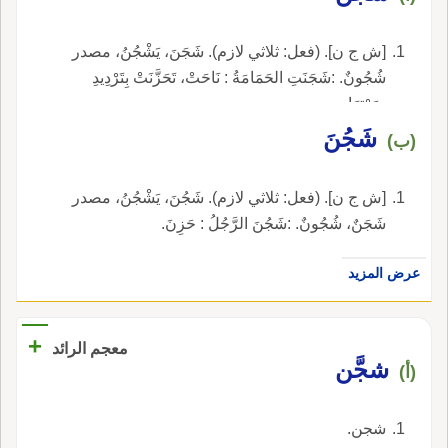
[ش ج ن]. (فعل: ثلاثي لازم). شَجَنَ، يَشْجُنُ، مصدر
شُجُونٌ. :شَجَنَتِ الحَمَامَةُ : نَاحَتْ، تَحَزَّنَتْ بِتَرْدِيدِ
صَوْتِهَا.
شَجُنَ
(ب)
[ش ج ن]. (فعل: ثلاثي لازم). شَجُنَ، يَشْجُنُ، مصدر
شَجَنٌ، شُجُونٌ. :شَجُنَ الرَّجُلُ : حَزِنَ.
عرض المزيد
+
معجم الرائد
شجَّن
(أ)
شجن.