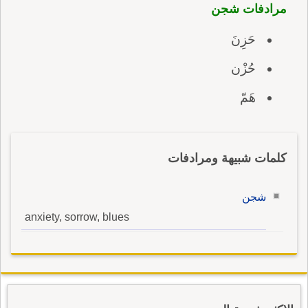
مرادفات شجن
حَزِنَ
حُزْن
هَمّ
كلمات شبيهة ومرادفات
شجن
anxiety, sorrow, blues