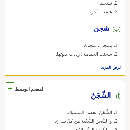
تشجينا.
شجنه : أحزنه.
شجن
(ب)
يشجن ، شجونا.
شجنت الحمامة : رددت صوتها.
عرض المزيد
+
المعجم الوسيط
الشَّجَنُ
(أ)
الشَّجَنُ الغصن المشتبِك.
و الشَّجَنُ الشُّعْبَة من كلّ شيءٍ.
و الشَّجَنُ الهمُّ والحُزْنُ.