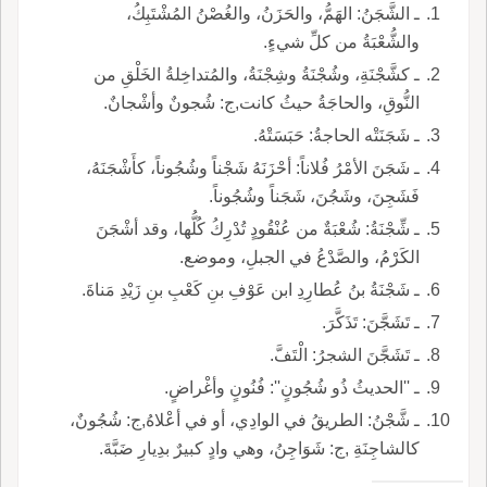
ـ الشَّجَنُ: الهَمُّ، والحَزَنُ، والغُصْنُ المُشْتَبِكُ،
والشُّعْبَةُ من كلِّ شيءٍ.
ـ كشَّجْنَةِ، وشُجْنَةُ وشِجْنَةُ، والمُتداخِلةُ الخَلْقِ من
النُّوقِ، والحاجَةُ حيثُ كانت,ج: شُجونٌ وأشْجانٌ.
ـ شَجَنَتْه الحاجةُ: حَبَسَتْهُ.
ـ شَجَنَ الأمْرُ فُلاناً: أحْزَنَهُ شَجْناً وشُجُوناً، كأَشْجَنَهُ،
فَشَجِنَ، وشَجُنَ، شَجَناً وشُجُوناً.
ـ شِّجْنَةُ: شُعْبَةٌ من عُنْقُودٍ تُدْرِكُ كُلُّها، وقد أشْجَنَ
الكَرْمُ، والصَّدْعُ في الجبلِ، وموضع.
ـ شَجْنَةُ بنُ عُطارِدِ ابن عَوْفِ بنِ كَعْبِ بنِ زَيْدِ مَناةَ.
ـ تَشَجَّنَ: تَذَكَّرَ.
ـ تَشَجَّنَ الشجرُ: الْتَفَّ.
ـ ''الحديثُ ذُو شُجُونٍ'': فُنُونٍ وأغْراضٍ.
ـ شَّجْنُ: الطريقُ في الوادِي، أو في أعْلاهُ,ج: شُجُونٌ،
كالشاجِنَةِ ,ج: شَوَاجِنُ، وهي وادٍ كبيرٌ بدِيارِ ضَبَّةَ.