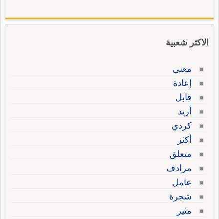
الاكثر شعبية
معنى
إعادة
قابل
أريد
كردي
أكثر
متعلق
مرادف
عامل
شجرة
مثير