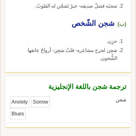
شجنَه فشلُ صديقه- خبرٌ تَشجُن له القلوبُ.
شجن الشّخص
(ب)
حزِن.
شجِن لجرح مشاعِره- قلبٌ شجِن- أرواحٌ عانقها
الشُّجون.
ترجمة شجن باللغة الإنجليزية
شجن
Anxiety
Sorrow
Blues