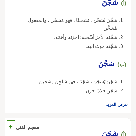
شجَّنَ
(أ)
شجَّنَ يُشجِّن ، تشجينًا ، فهو مُشجِّن ، والمفعول
مُشجَّن.
شجَّنه الأمرُ أشْجَنه؛ أحزنه وأهمّه.
شجَّنه موتُ أبيه.
شجُنَ
(ب)
شجُنَ يَشجُن ، شَجَنًا ، فهو شاجِن وشجين.
شجُن فلانٌ حزِن.
عرض المزيد
+
معجم الغني
شَجَنَ
(أ)