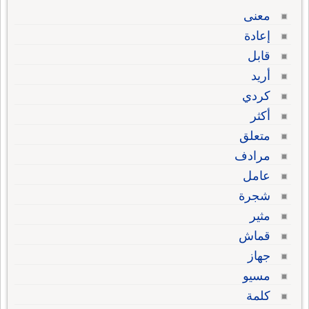
معنى
إعادة
قابل
أريد
كردي
أكثر
متعلق
مرادف
عامل
شجرة
مثير
قماش
جهاز
مسيو
كلمة