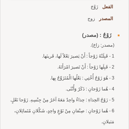
الفعل
زَوَّجَ
المصدر
زوج
زَوْجٌ : (مصدر)
(مصدر: زاجَ).
1 - قَبِلَتْهُ زَوْجاً : أَنْ يَصيرَ بَعْلاً لَها، قَرينَها.
2 - قَبِلَها زَوْجاً : أَنْ تَصيرَ امْرَأَتَهُ.
3 - هُوَ زَوْجُ أُخْتِي : بَعْلُها الْمُتَزَوِّجُ بِها.
4 - هُما زَوْجانِ : ذَكَرٌ وَأُنْثَى.
5 - زَوْجُ الحِذاءِ : حِذاءٌ واحِدٌ مَعَهُ آخَرُ مِنْ جِنْسِهِ. زَوْجا نَعْلٍ.
6 - هُما زَوْجانِ : صِنْفانِ مِنْ نَوْعٍ واحِدٍ، شَكْلانِ مُتَماثِلانِ،
مَثيلانِ.