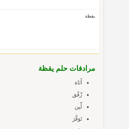
يقظة
مرادفات حلم يقظة
أَنَاة
رِّفْق
لِّين
تَوَقَّرَ