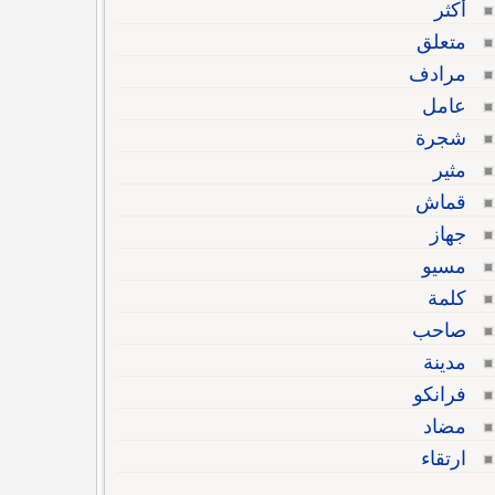
أكثر
متعلق
مرادف
عامل
شجرة
مثير
قماش
جهاز
مسيو
كلمة
صاحب
مدينة
فرانكو
مضاد
ارتقاء