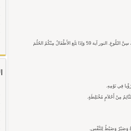
حُلُمٌ - حُلُمٌ [ح ل م] (مصدر: حَلَمَ). بَلَغَ الحُلُمَ : أَدْرَكَ سِنَّ البُلُوغِ. النور آية 59 وَإذَا بَلَغ الأَطْفَالُ مِنْكُمُ الحُلُمَ
ا