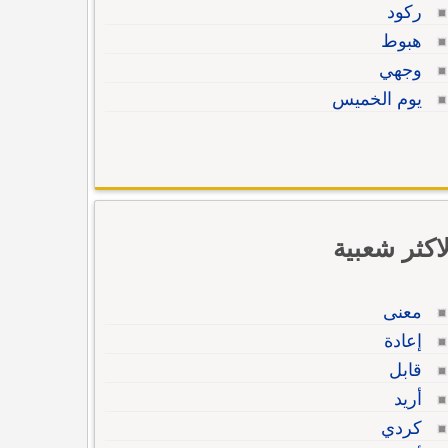
ركود
هبوط
وجهي
يوم الخميس
لاكثر شعبية
معنى
إعادة
قابل
أريد
كردي