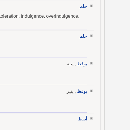
حلم
toleration, indulgence, overindulgence,
حلم
يوقظ
, ينبه
يوقظ
, يثير
أيقظ