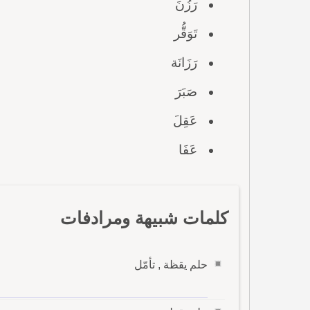
رَزُنَ
تَوَقُّر
رَزَانَة
صَبَرَ
عَقِلَ
عَفَا
كلمات شبيهة ومرادفات
حلم يقظة , تأمّل