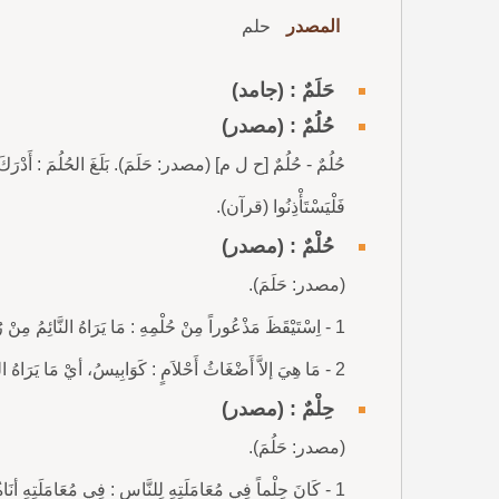
المصدر
حلم
حَلَمٌ : (جامد)
حُلُمٌ : (مصدر)
فَلْيَسْتَأْذِنُوا (قرآن).
حُلْمٌ : (مصدر)
(مصدر: حَلَمَ).
1 - اِسْتَيْقَظَ مَذْعُوراً مِنْ حُلْمِهِ : مَا يَرَاهُ النَّائِمُ مِنْ رُؤْيا فِي نَوْمِهِ.
2 - مَا هِيَ إلاَّ أَضْغَاثُ أَحْلاَمٍ : كَوَابِيسُ، أيْ مَا يَرَاهُ النَّائِمُ مِنْ أَحْلاَمٍ مُخْتَلِطَةٍ.
حِلْمٌ : (مصدر)
(مصدر: حَلُمَ).
1 - كَانَ حِلْماً فِي مُعَامَلَتِهِ لِلنَّاسِ : فِي مُعَامَلَتِهِ أنَاةٌ وَصَبْرٌ وَضَبْطُ لِلنَّفْسِ.