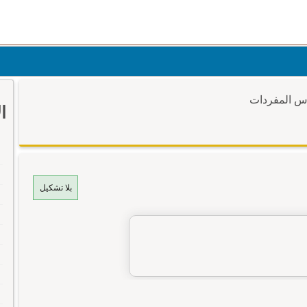
وس المفردات
ا
بلا تشكيل