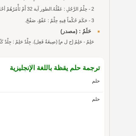
2 - حِلْمُ الرَّجُلِ : عَقْلُهُ.الطور آية 32 أَمْ تَأْمُرُهُمْ أحْلامُهُمْ بِهَذَا (قرآن).
3 - حَكَمَ حُكْماً فِيهِ حِلْمٌ : عَفْوٌ، صَفْحٌ.
حَلَمٌ : (مصدر)
حَلِمٌ - حَلِمٌ [ح ل م] (صِيغَةُ فَعِل). جِلْدٌ حَلِمٌ : جِلْدٌ كَثُرَ ف
ترجمة حلم يقظة باللغة الإنجليزية
حلم
حلم