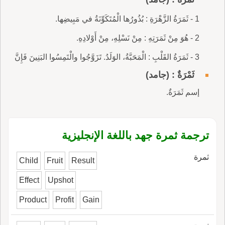
1 - ثَمَرَةُ الزَّهْرَةِ : بُذُورُها الْمُتَكَوِّنَةُ في مَبِيضِها.
2 - هُوَ مِنْ ثَمَرَتِهِ : مِنْ نَسْلِهِ، مِنْ أَوْلادِهِ.
3 - ثَمَرَةُ القَلْبِ : الْمَحَبَّةُ، الوَلَدُ. تَزَوَّجُوا والْتَمِسُوا البَنِينَ فَإِنَّ
ثَمْرَةٌ : (جامد)
إسم ثَمَرَةٌ.
ترجمة ثمرة جهد باللغة الإنجليزية
ثمرة
Child
Fruit
Result
Effect
Upshot
Product
Profit
Gain