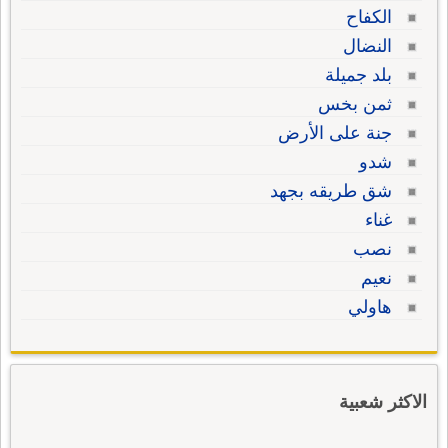
الكفاح
النضال
بلد جميلة
ثمن بخس
جنة على الأرض
شدو
شق طريقه بجهد
غناء
نصب
نعيم
هاولي
الاكثر شعبية