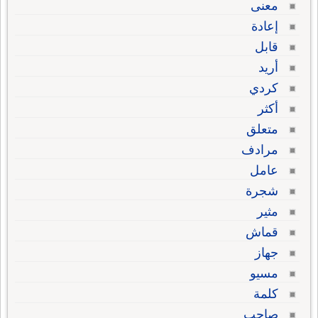
معنى
إعادة
قابل
أريد
كردي
أكثر
متعلق
مرادف
عامل
شجرة
مثير
قماش
جهاز
مسيو
كلمة
صاحب