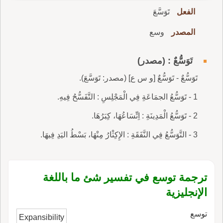
الفعل
تَوَسَّعَ
المصدر
وسع
تَوَسُّعٌ : (مصدر)
تَوَسُّعٌ - تَوَسُّعٌ [و س ع] (مصدر: تَوَسَّعَ).
1 - تَوَسُّعُ الجمَاعَةِ فِي الْمَجْلِسِ : التَّفَسُّحُ فِيهِ.
2 - تَوَسُّعُ الْمَدِينَةِ : اِتِّسَاعُهَا، كِبَرُهَا.
3 - التَّوَسُّعُ فِي النَّفَقَةِ : الإِكِثْارُ مِنْهَا، بَسْطُ اليَدِ فِيهَا.
ترجمة توسع في تفسير شئ ما باللغة
الإنجليزية
توسع
Expansibility